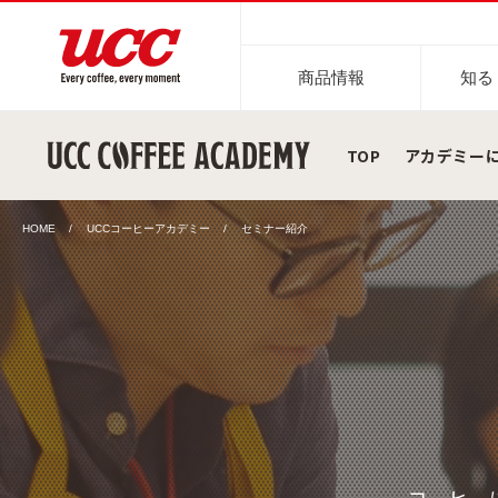
商品情報
知る
TOP
アカデミー
商品情報一覧
知る・楽しむ一覧
おでかけ・イベント情報一覧
サステナビリティ
企業情報
HOME
UCCコーヒーアカデミー
セミナー紹介
レギュラーコーヒー
インスタントコーヒー
おいしいコーヒーの淹れ方
UCCコーヒー博物館
UCCコ
コ