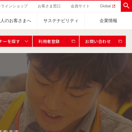
ンラインショップ
お客さま窓口
会員サイト
Global
法人のお客さまへ
サステナビリティ
企業情報
ナーを探す
利用者登録
お問い合わせ
助けを
直営農園
UCCの活動
トラル
業
ハワイ
サステナビリティ
ティブ
事業
ジャマイカ
採用活動
研究活動
Sustainability Challenge
事業
コーヒーギフト
UCC神戸コーヒービレッジ
器具・その他
サステナビリティチャレンジ
ゾート®︎
ボ
UCCのコーヒーマガジン
カフェのお仕事体験
ウェブマガジン
コノミー
Sustainability Report
サステナビリティレポート
ト