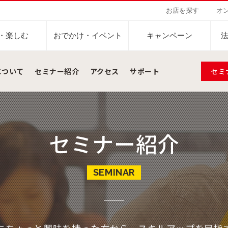
お店を探す
オ
・楽しむ
おでかけ・イベント
キャンペーン
について
セミナー紹介
アクセス
サポート
セミ
Sustainability Vision
会社案内
自然を豊かにする手
事業内容
サステナビリティビジョン
トップメッセージ
カーボンニュー
コーヒー関連事
セミナー紹介
パーパス ＆ バリュー
ネイチャーポジ
業務用サービス
人々を豊かにする手助けを
コーポレートメッセージ
外食事業
サステナブルなコーヒー調達
環境と社会
ドリンク
企業概要
ドリップポッド
コーヒーマシン
サステナビリティ教育
人権の尊重
SEMINAR
ーヒーアカデミー
ーヒー百科
工場見学
レシピ
東京ディズニーリ
UCCラ
沿革
地域・戦略事業
コーヒー×健康
サーキュラーエ
ニュースリリース
海外事業
グループサポー