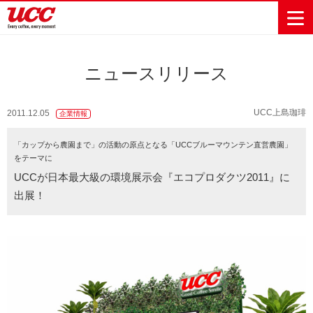
ニュースリリース
商品情報一覧
知る・楽しむ一覧
おでかけ・イベント情報一覧
サステナビリティ
企業情報
UCC上島珈琲
2011.12.05
企業情報
Sustainability
会社案内
自然を豊かに
事業内容
直営農園
UCCの活動
「カップから農園まで」の活動の原点となる「UCCブルーマウンテン直営農園」
Vision
する手助けを
をテーマに
トップメッ
コーヒー関
ハワイ
サステナビ
レギュラーコ
インスタント
ドリップポッ
コーヒーギフ
サステナビ
カーボンニ
セージ
連事業
リティ
UCCコーヒー
おいしいコー
UCCコーヒー
東京ディズニ
UCCのコーヒ
カフェのお仕
UCCが日本最大級の環境展示会『エコプロダクツ2011』に
ジャマイカ
ーヒー
コーヒー
ドリンク
ド
ト
器具・その他
リティビジ
ュートラル
ヒーの淹れ方
博物館
コーヒー百科
アカデミー
工場見学
レシピ
ーリゾート®︎
UCCラボ
ーマガジン
事体験
パーパス
業務用サー
採用活動
出展！
ョン
Sustainability
ネイチャー
＆ バリュ
ビス事業
研究活動
Challenge
ポジティブ
ー
人々を豊かに
外食事業
サステナビ
UCC神戸コ
する手助けを
コーポレー
環境と社会
コーヒーマ
リティチャ
ーヒービレ
サステナブ
トメッセー
人権の尊重
シン事業
レンジ
ッジ
ルなコーヒ
ジ
サーキュラ
地域・戦略
ウェブマガ
ー調達
Sustainability
企業概要
ーエコノミ
事業
ジン
Report
サステナビ
沿革
ー