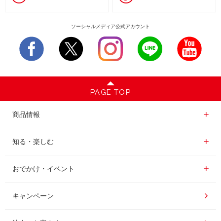
ソーシャルメディア公式アカウント
PAGE TOP
商品情報一覧
商品情報
レギュラーコーヒー
知る・楽しむ一覧
知る・楽しむ
インスタントコーヒー
おいしいコーヒーの淹れ方
おでかけ・イベント情報一覧
おでかけ・イベント
ドリンク
コーヒー百科
UCCコーヒー博物館
キャンペーン
ドリップポッド
レシピ
UCCコーヒーアカデミー