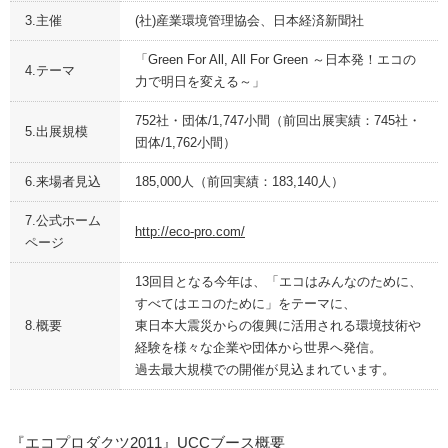
3.主催
(社)産業環境管理協会、日本経済新聞社
「Green For All, All For Green ～日本発！エコの
4.テーマ
力で明日を変える～」
752社・団体/1,747小間（前回出展実績：745社・
5.出展規模
団体/1,762小間）
6.来場者見込
185,000人（前回実績：183,140人）
7.公式ホーム
http://eco-pro.com/
ページ
13回目となる今年は、「エコはみんなのために、
すべてはエコのために」をテーマに、
8.概要
東日本大震災からの復興に活用される環境技術や
経験を様々な企業や団体から世界へ発信。
過去最大規模での開催が見込まれています。
『エコプロダクツ2011』UCCブース概要