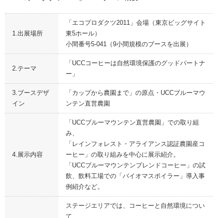
「エコプロダクツ2011」会場（東京ビッグサイト
1.出展場所
東5ホール）
小間番号5-041（9小間規模のブースを出展）
「UCCコーヒーは自然環境保護のグッドパートナ
2.テーマ
ー」
3.ブースデザ
「カップから農園まで」の原点・UCCブルーマウ
イン
ンテン直営農園
「UCCブルーマウンテン直営農園」での取り組
み、
「レインフォレスト・アライアンス認証農園産コ
4.展示内容
ーヒー」の取り組みを中心に展示紹介。
「UCCブルーマウンテンブレンドコーヒー」の試
飲、飲料工場での「バイオマスボイラー」導入事
例紹介など。
ステージエリアでは、コーヒーと自然環境につい
て