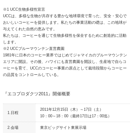
※1 UCC生物多様性宣言
UCCは、多様な生物が共存する豊かな地球環境で育った、安全・安心で
おいしいコーヒーを提供します。私たちの事業活動の礎は、この地球が
与えてくれた自然の恵みです。
私たちは、コーヒーを通じて生物多様性を保全するために創造的に活動
します。
※2 UCCブルーマウンテン直営農園
1981年に日本のコーヒー業界ではじめてジャマイカのブルーマウンテン
エリアに開設。その後、ハワイにも直営農園を開設し、生産地で自らコ
ーヒーを育て、UCCのコーヒー事業の原点として栽培段階からコーヒー
の品質をコントロールしている。
『エコプロダクツ2011』開催概要
2011年12月15日（木）～17日（土）
1.日程
10：00～18：00（最終17日は17：00迄）
2.会場
東京ビッグサイト東展示場