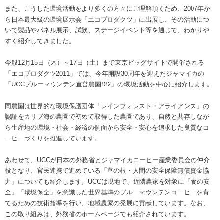
また、こうした環境活動をより多くの方々にご理解頂くため、2007年か
ら日本最大級の環境展示会「エコプロダクツ」に出展し、その活動につ
いて製品やパネル展示、試飲、ステージイベント等を通じて、わかりや
すく紹介してきました。
今般12月15日（木）～17日（土）まで東京ビッグサイトで開催される
「エコプロダクツ2011」では、今年開設30周年を迎えたジャマイカの
「UCCブルーマウンテン直営農園※2」の環境活動を中心に紹介します。
同農園は世界的な環境保護団体「レインフォレスト・アライアンス」の
認証をカリブ海の農園で初めて取得した農園であり、自然と共存しなが
ら生産地の環境・社会・経済の側面から安全・安心を追求した良質なコ
ーヒーづくりを推進しています。
あわせて、UCCが日本の外務省とジャマイカコーヒー産業委員会の仲介
役となり、官民連携で進めている「草の根・人間の安全保障無償資金協
力」についても紹介します。UCCは現地で、近隣農家を対象に「食の安
全」「環境保全」を意識した世界基準のブルーマウンテンコーヒーを育
てるための技術指導を行い、地域農家の発展に貢献しています。なお、
この取り組みは、外務省のホームページでも紹介されています。