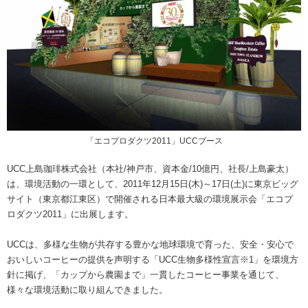
海外事業
サステナビ
リティ教育
ニュースリ
リティレポ
グループサ
コーヒー×
リース
ート
ポート
健康
「エコプロダクツ2011」UCCブース
UCC上島珈琲株式会社（本社/神戸市、資本金/10億円、社長/上島豪太）
は、環境活動の一環として、2011年12月15日(木)～17日(土)に東京ビッグ
サイト（東京都江東区）で開催される日本最大級の環境展示会「エコプ
ロダクツ2011」に出展します。
UCCは、多様な生物が共存する豊かな地球環境で育った、安全・安心で
おいしいコーヒーの提供を声明する「UCC生物多様性宣言※1」を環境方
針に掲げ、「カップから農園まで」一貫したコーヒー事業を通じて、
様々な環境活動に取り組んできました。