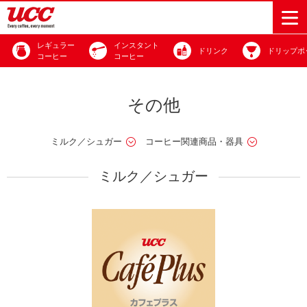
レギュラー
インスタント
ドリンク
ドリップポ
コーヒー
コーヒー
商品情報一覧
知る・楽しむ一覧
おでかけ・イベント情報一覧
サステナビリティ
企業情報
その他
Sustainability
会社案内
自然を豊かに
事業内容
直営農園
UCCの活動
ミルク／シュガー
コーヒー関連商品・器具
Vision
する手助けを
トップメッ
コーヒー関
ハワイ
サステナビ
レギュラーコ
インスタント
ドリップポッ
コーヒーギフ
サステナビ
カーボンニ
セージ
連事業
リティ
UCCコーヒー
おいしいコー
UCCコーヒー
東京ディズニ
UCCのコーヒ
カフェのお仕
ミルク／シュガー
ジャマイカ
ーヒー
コーヒー
ドリンク
ド
ト
器具・その他
リティビジ
ュートラル
ヒーの淹れ方
博物館
コーヒー百科
アカデミー
工場見学
レシピ
ーリゾート®︎
UCCラボ
ーマガジン
事体験
パーパス
業務用サー
採用活動
ョン
Sustainability
ネイチャー
＆ バリュ
ビス事業
研究活動
Challenge
ポジティブ
ー
人々を豊かに
外食事業
サステナビ
UCC神戸コ
する手助けを
コーポレー
環境と社会
コーヒーマ
リティチャ
ーヒービレ
サステナブ
トメッセー
人権の尊重
シン事業
レンジ
ッジ
ルなコーヒ
ジ
サーキュラ
地域・戦略
ウェブマガ
ー調達
Sustainability
企業概要
ーエコノミ
事業
ジン
Report
サステナビ
沿革
ー