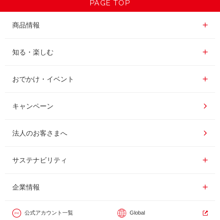
PAGE TOP
商品情報一覧
商品情報
レギュラーコーヒー
知る・楽しむ一覧
知る・楽しむ
インスタントコーヒー
おいしいコーヒーの淹れ方
おでかけ・イベント情報一覧
おでかけ・イベント
ドリンク
コーヒー百科
UCCコーヒー博物館
キャンペーン
ドリップポッド
レシピ
UCCコーヒーアカデミー
法人のお客さまへ
コーヒーギフト
UCCラボ
工場見学
サステナビリティ
サステナビリティ
器具・その他
UCCのコーヒーマガジン
東京ディズニーリゾート®︎
企業情報一覧
企業情報
カフェのお仕事体験
公式アカウント一覧
Global