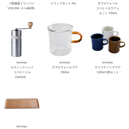
V型磁器ドリッパー
ドリップポット Pro
ダブルウォール
VCD-2W（1〜4杯用）
コーヒーカラフェ
セット 700ml
bonmac
bonmac
bonmac
セラミックハンド
ダブルウォールマグ
テイスティングマグ
コーヒーミル
260ml
120ml 3色セット
CM-02S
bonmac