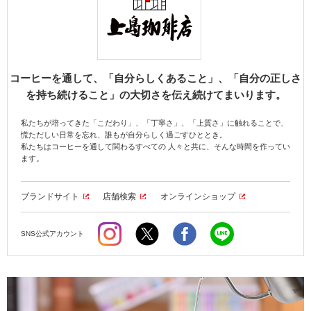
海外事業
サステナビ
リティ教育
ニュースリ
リティレポ
グループサ
コーヒー×
リース
ート
ポート
健康
コーヒーを通して、「自分らしくあること」、「自分の正しさ
を持ち続けること」の大切さを伝え続けてまいります。
私たちが培ってきた「こだわり」、「丁寧さ」、「上質さ」に触れることで、
慌ただしい日常を忘れ、誰もが自分らしく過ごすひととき。
私たちはコーヒーを通して関わるすべての 人々と共に、そんな時間を作ってい
ます。
ブランドサイト
店舗検索
オンラインショップ
SNS公式アカウント