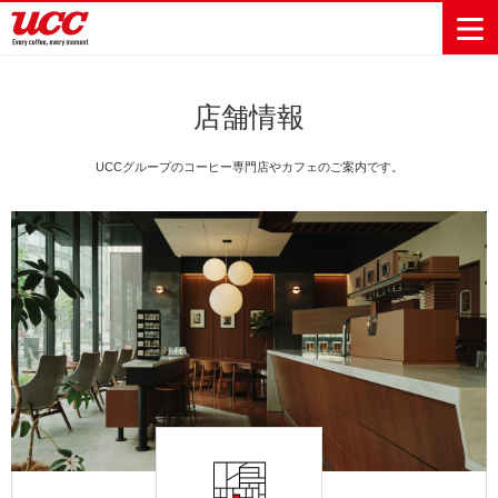
店舗情報
商品情報一覧
知る・楽しむ一覧
おでかけ・イベント情報一覧
サステナビリティ
企業情報
UCCグループのコーヒー専門店やカフェのご案内です。
Sustainability
会社案内
自然を豊かに
事業内容
直営農園
UCCの活動
Vision
する手助けを
トップメッ
コーヒー関
ハワイ
サステナビ
レギュラーコ
インスタント
ドリップポッ
コーヒーギフ
サステナビ
カーボンニ
セージ
連事業
リティ
UCCコーヒー
おいしいコー
UCCコーヒー
東京ディズニ
UCCのコーヒ
カフェのお仕
ジャマイカ
ーヒー
コーヒー
ドリンク
ド
ト
器具・その他
リティビジ
ュートラル
ヒーの淹れ方
博物館
コーヒー百科
アカデミー
工場見学
レシピ
ーリゾート®︎
UCCラボ
ーマガジン
事体験
パーパス
業務用サー
採用活動
ョン
Sustainability
ネイチャー
＆ バリュ
ビス事業
研究活動
Challenge
ポジティブ
ー
人々を豊かに
外食事業
サステナビ
UCC神戸コ
する手助けを
コーポレー
環境と社会
コーヒーマ
リティチャ
ーヒービレ
サステナブ
トメッセー
人権の尊重
シン事業
レンジ
ッジ
ルなコーヒ
ジ
サーキュラ
地域・戦略
ウェブマガ
ー調達
Sustainability
企業概要
ーエコノミ
事業
ジン
Report
サステナビ
沿革
ー