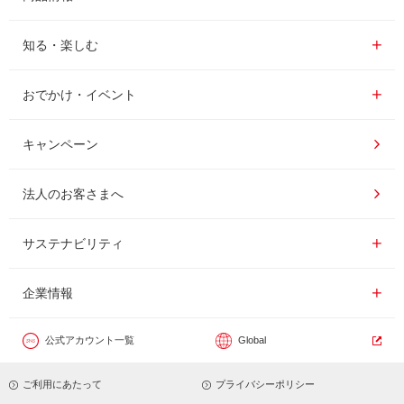
レギュラーコーヒー
知る・楽しむ一覧
知る・楽しむ
インスタントコーヒー
おいしいコーヒーの淹れ方
おでかけ・イベント情報一覧
おでかけ・イベント
ドリンク
コーヒー百科
UCCコーヒー博物館
キャンペーン
ドリップポッド
レシピ
UCCコーヒーアカデミー
法人のお客さまへ
コーヒーギフト
UCCラボ
工場見学
サステナビリティ
サステナビリティ
器具・その他
UCCのコーヒーマガジン
東京ディズニーリゾート®︎
企業情報一覧
企業情報
カフェのお仕事体験
公式アカウント一覧
Global
サステナビリティビジョン
ご利用にあたって
プライバシーポリシー