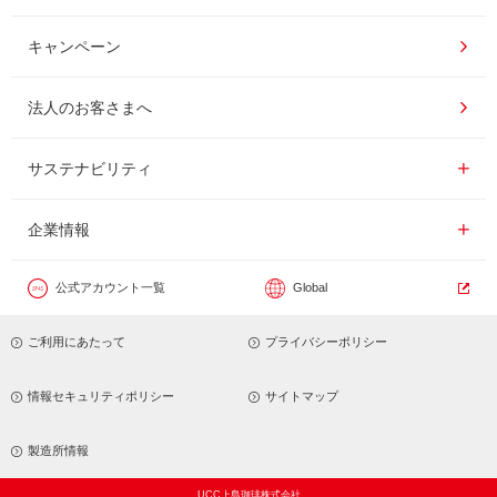
ドリンク
コーヒー百科
UCCコーヒー博物館
キャンペーン
ドリップポッド
レシピ
UCCコーヒーアカデミー
法人のお客さまへ
コーヒーギフト
UCCラボ
工場見学
サステナビリティ
サステナビリティ
器具・その他
UCCのコーヒーマガジン
東京ディズニーリゾート®︎
企業情報一覧
企業情報
カフェのお仕事体験
公式アカウント一覧
Global
サステナビリティビジョン
ご利用にあたって
プライバシーポリシー
サステナブルなコーヒー調達
トップメッセージ
情報セキュリティポリシー
サイトマップ
サステナビリティ教育
パーパス ＆ バリュー
製造所情報
UCC上島珈琲株式会社