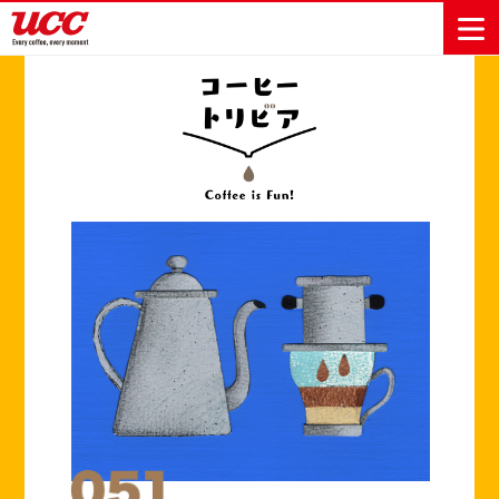
商品情報一覧
知る・楽しむ一覧
おでかけ・イベント情報一覧
サステナビリティ
企業情報
Sustainability
会社案内
自然を豊かに
事業内容
直営農園
UCCの活動
Vision
する手助けを
トップメッ
コーヒー関
ハワイ
サステナビ
レギュラーコ
インスタント
ドリップポッ
コーヒーギフ
サステナビ
カーボンニ
セージ
連事業
リティ
UCCコーヒー
おいしいコー
UCCコーヒー
東京ディズニ
UCCのコーヒ
カフェのお仕
ジャマイカ
ーヒー
コーヒー
ドリンク
ド
ト
器具・その他
リティビジ
ュートラル
ヒーの淹れ方
博物館
コーヒー百科
アカデミー
工場見学
レシピ
ーリゾート®︎
UCCラボ
ーマガジン
事体験
パーパス
業務用サー
採用活動
ョン
Sustainability
ネイチャー
＆ バリュ
ビス事業
研究活動
Challenge
ポジティブ
ー
人々を豊かに
外食事業
サステナビ
UCC神戸コ
する手助けを
コーポレー
環境と社会
コーヒーマ
リティチャ
ーヒービレ
サステナブ
トメッセー
人権の尊重
シン事業
レンジ
ッジ
ルなコーヒ
ジ
サーキュラ
地域・戦略
ウェブマガ
ー調達
Sustainability
企業概要
ーエコノミ
事業
ジン
Report
サステナビ
沿革
ー