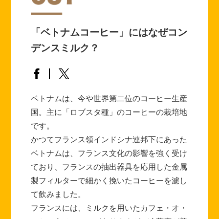
海外事業
サステナビ
リティ教育
ニュースリ
リティレポ
グループサ
コーヒー×
リース
ート
ポート
健康
「ベトナムコーヒー」にはなぜコン
デンスミルク？
ベトナムは、今や世界第二位のコーヒー生産
国。主に「ロブスタ種」のコーヒーの栽培地
です。
かつてフランス領インドシナ連邦下にあった
ベトナムは、フランス文化の影響を強く受け
ており、フランスの抽出器具を応用した金属
製フィルターで細かく挽いたコーヒーを濾し
て飲みました。
フランスには、ミルクを用いたカフェ・オ・