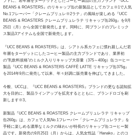
プトに、若年層をターゲットとしたコーヒー製品の主力ブランド『UCC
海外事業
サステナビ
リティ教育
BEANS & ROASTERS』のリキャップ缶の新製品としてカフェ※1で人気
ニュースリ
リティレポ
グループサ
コーヒー×
No.1フレーバー「クレームブリュレ※2ラテ」の風味が楽しめる『UCC
リース
ート
ポート
健康
BEANS & ROASTERS クレームブリュレラテ リキャップ缶260g』を9月
25日（月）から全国で新発売します。同時に、同ブランドのプレミック
ス製品3アイテムも全国で新発売します。
『UCC BEANS & ROASTERS』は、シアトル系カフェに慣れ親しんだ若
年層をターゲットにしたコーヒー製品の主力ブランドであり、業界初
の“乳飲料規格”のミルク入りリキャップ大容量（375～400g）缶コーヒー
製品『UCC BEANS & ROASTERS CAFFÈ LATTE リキャップ缶375g』
を2014年9月に発売して以来、年々好調に販売量を伸ばしてきました。
今般、UCCは、『UCC BEANS & ROASTERS』ブランドの更なる認知拡
大を目的に、製品ラインアップを拡充するとともに、ブランドロゴを刷
新します※3。
新製品『UCC BEANS & ROASTERS クレームブリュレラテ リキャップ
缶260g』は、カフェで人気No.1フレーバー「クレームブリュレラテ」を
手軽に楽しめる濃厚なミルクの味わいが特長のリキャップ缶コーヒー製
品です。新発売の9月25日（月）からは、人気女性誌「Hanako」とのコ