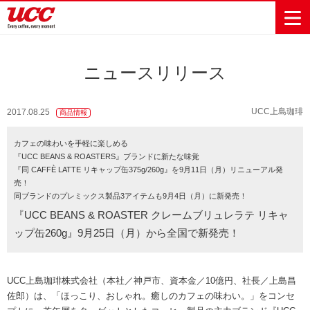
ニュースリリース
商品情報一覧
知る・楽しむ一覧
おでかけ・イベント情報一覧
サステナビリティ
企業情報
UCC上島珈琲
2017.08.25
商品情報
Sustainability
会社案内
自然を豊かに
事業内容
直営農園
UCCの活動
カフェの味わいを手軽に楽しめる
Vision
する手助けを
『UCC BEANS & ROASTERS』ブランドに新たな味覚
トップメッ
コーヒー関
ハワイ
サステナビ
レギュラーコ
インスタント
ドリップポッ
コーヒーギフ
サステナビ
カーボンニ
『同 CAFFÈ LATTE リキャップ缶375g/260g』を9月11日（月）リニューアル発
セージ
連事業
リティ
UCCコーヒー
おいしいコー
UCCコーヒー
東京ディズニ
UCCのコーヒ
カフェのお仕
ジャマイカ
ーヒー
コーヒー
ドリンク
ド
ト
器具・その他
売！
リティビジ
ュートラル
ヒーの淹れ方
博物館
コーヒー百科
アカデミー
工場見学
レシピ
ーリゾート®︎
UCCラボ
ーマガジン
事体験
パーパス
業務用サー
採用活動
同ブランドのプレミックス製品3アイテムも9月4日（月）に新発売！
ョン
Sustainability
ネイチャー
＆ バリュ
ビス事業
研究活動
Challenge
『UCC BEANS & ROASTER クレームブリュレラテ リキャ
ポジティブ
ー
人々を豊かに
外食事業
サステナビ
UCC神戸コ
ップ缶260g』9月25日（月）から全国で新発売！
する手助けを
コーポレー
環境と社会
コーヒーマ
リティチャ
ーヒービレ
サステナブ
トメッセー
人権の尊重
シン事業
レンジ
ッジ
ルなコーヒ
ジ
サーキュラ
地域・戦略
ウェブマガ
UCC上島珈琲株式会社（本社／神戸市、資本金／10億円、社長／上島昌
ー調達
Sustainability
企業概要
ーエコノミ
事業
ジン
佐郎）は、「ほっこり、おしゃれ。癒しのカフェの味わい。」をコンセ
Report
サステナビ
沿革
ー