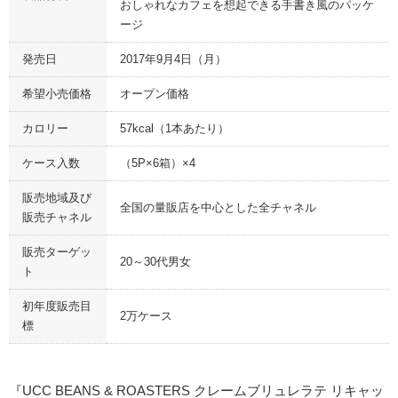
おしゃれなカフェを想起できる手書き風のパッケ
ージ
発売日
2017年9月4日（月）
希望小売価格
オープン価格
カロリー
57kcal（1本あたり）
ケース入数
（5P×6箱）×4
販売地域及び
全国の量販店を中心とした全チャネル
販売チャネル
販売ターゲッ
20～30代男女
ト
初年度販売目
2万ケース
標
『UCC BEANS & ROASTERS クレームブリュレラテ リキャッ