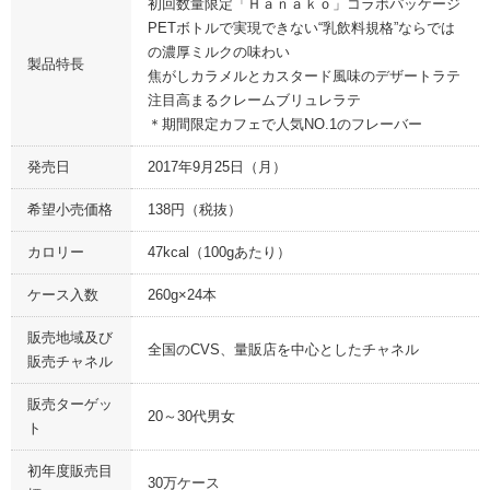
初回数量限定「Ｈａｎａｋｏ」コラボパッケージ
PETボトルで実現できない“乳飲料規格”ならでは
の濃厚ミルクの味わい
製品特長
焦がしカラメルとカスタード風味のデザートラテ
注目高まるクレームブリュレラテ
＊期間限定カフェで人気NO.1のフレーバー
発売日
2017年9月25日（月）
希望小売価格
138円（税抜）
カロリー
47kcal（100gあたり）
ケース入数
260g×24本
販売地域及び
全国のCVS、量販店を中心としたチャネル
販売チャネル
販売ターゲッ
20～30代男女
ト
初年度販売目
30万ケース