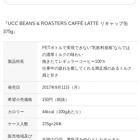
『UCC BEANS & ROASTERS CAFFÈ LATTE リキャップ缶
375g』
PETボトルで実現できない“乳飲料規格”ならでは
の濃厚ミルクの味わい
製品特長
挽きたてレギュラーコーヒー100％
仕事中の疲れを癒してくれる満足感のあるミルク
感と甘さ
発売日
2017年9月11日（月）
希望小売価格
150円（税抜）
カロリー
44kcal（100gあたり）
ケース入数
375g×24本
販売地域及び
全国のCVS、量販店を中心としたチャネル