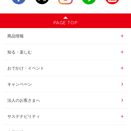
PAGE TOP
商品情報一覧
商品情報
レギュラーコーヒー
知る・楽しむ一覧
知る・楽しむ
インスタントコーヒー
おいしいコーヒーの淹れ方
おでかけ・イベント情報一覧
おでかけ・イベント
ドリンク
コーヒー百科
UCCコーヒー博物館
キャンペーン
ドリップポッド
レシピ
UCCコーヒーアカデミー
法人のお客さまへ
コーヒーギフト
UCCラボ
工場見学
サステナビリティ
サステナビリティ
器具・その他
UCCのコーヒーマガジン
東京ディズニーリゾート®︎
企業情報一覧