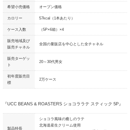
希望小売価格
オープン価格
カロリー
57kcal（1本あたり）
ケース入数
（5P×6箱）×4
販売地域及び
全国の量販店を中心とした全チャネル
販売チャネル
販売ターゲッ
20～30代男女
ト
初年度販売目
2万ケース
標
『UCC BEANS & ROASTERS ショコララテ スティック 5P』
ショコラ風味の癒しのラテ
北海道産生クリーム使用
製品特長