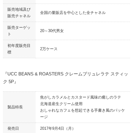
販売地域及び
全国の量販店を中心とした全チャネル
販売チャネル
販売ターゲッ
20～30代男女
ト
初年度販売目
2万ケース
標
『UCC BEANS & ROASTERS クレームブリュレラテ スティッ
ク 5P』
焦がしカラメルとカスタード風味の癒しのラテ
北海道産生クリーム使用
製品特長
おしゃれなカフェを想起できる手書き風のパッケ
ージ
発売日
2017年9月4日（月）