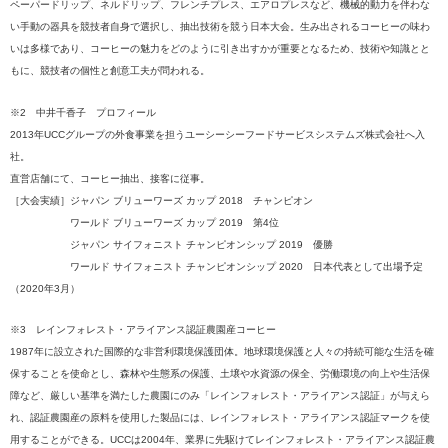
ペーパードリップ、ネルドリップ、フレンチプレス、エアロプレスなど、機械的動力を伴わな
い手動の器具を競技者自身で選択し、抽出技術を競う日本大会。生み出されるコーヒーの味わ
いは多様であり、コーヒーの魅力をどのように引き出すかが重要となるため、技術や知識とと
もに、競技者の個性と創意工夫が問われる。
※2 中井千香子 プロフィール
2013年UCCグループの外食事業を担うユーシーシーフードサービスシステムズ株式会社へ入
社。
直営店舗にて、コーヒー抽出、接客に従事。
［大会実績］ジャパン ブリューワーズ カップ 2018 チャンピオン
ワールド ブリューワーズ カップ 2019 第4位
ジャパン サイフォニスト チャンピオンシップ 2019 優勝
ワールド サイフォニスト チャンピオンシップ 2020 日本代表として出場予定
（2020年3月）
※3 レインフォレスト・アライアンス認証農園産コーヒー
1987年に設立された国際的な非営利環境保護団体。地球環境保護と人々の持続可能な生活を確
保することを使命とし、森林や生態系の保護、土壌や水資源の保全、労働環境の向上や生活保
障など、厳しい基準を満たした農園にのみ「レインフォレスト・アライアンス認証」が与えら
れ、認証農園産の原料を使用した製品には、レインフォレスト・アライアンス認証マークを使
用することができる。UCCは2004年、業界に先駆けてレインフォレスト・アライアンス認証農