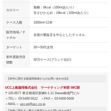
無糖：0kcal（100mlあたり）
カロリー
甘さひかえめ：19kcal（100mlあたり）
ケース入数
1000ml×12本
販売地域／チ
全国の量販店を中心としたチャネル
ャネル
ターゲット
30〜50代女性
初年度販売目
30万ケース(ブランド合計)
標数
【本件に関する報道関係者からのお問い合わせ先】
UCC上島珈琲株式会社 マーケティング本部 IMC部
〒105-8577 東京都港区新橋6-1-11 Daiwa御成門ビル
＜TEL＞ 03-5400-5512 ＜FAX＞ 03-5400-5509
＜MAIL＞
ucc-pr@ucc.co.jp
【本件に関する一般のお客様からのお問い合わせ先】