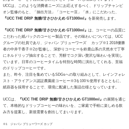
海外事業
サステナビ
リティ教育
UCCは、このような消費者ニーズにお応えするべく、ドリップチャンピ
ニュースリ
リティレポ
グループサ
コーヒー×
オン監修のもと、「抽出方法」「コーヒー豆」「水」にこだわった、
リース
ート
ポート
健康
『UCC THE DRIP 無糖/甘さひかえめ GT1000ml』
を新発売します。
『UCC THE DRIP 無糖/甘さひかえめ GT1000ml』
は、コーヒーの品質に
こだわった紙パックのコーヒー製品です。その味わいについては、UCC
グループの社員であり、ジャパン ブリューワーズ カップ※1 2018優勝
者の中井千香子※2が監修し、深炒りコーヒーを鈴鹿山系の天然水で丁寧
にネルドリップ抽出することで、芳醇でコク深い贅沢な味わいを実現し
ています。日常のコーヒータイムを特別な時間に演出してくれる、至福
のドリップコーヒーです。
また、昨今、注目を集めているSDGsへの取り組みとして、レインフォレ
スト・アライアンス認証農園産コーヒー※3を100％使用するとともに、
紙容器を採用することで、環境に配慮した製品仕様となっています。
UCCは、
『UCC THE DRIP 無糖/甘さひかえめ GT1000ml』
の展開を通じ
て、本格的なドリップコーヒーの味わいを、ご家庭で手軽に楽しめる飲
み方を提案し、新規需要を創出してまいります。
※1 ジャパン ブリューワーズ カップ