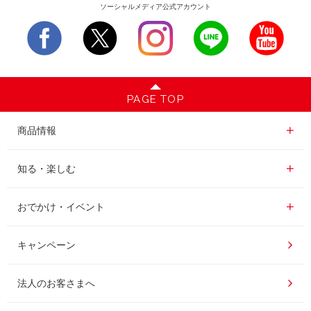
ソーシャルメディア公式アカウント
PAGE TOP
商品情報一覧
商品情報
レギュラーコーヒー
知る・楽しむ一覧
知る・楽しむ
インスタントコーヒー
おいしいコーヒーの淹れ方
おでかけ・イベント情報一覧
おでかけ・イベント
ドリンク
コーヒー百科
UCCコーヒー博物館
キャンペーン
ドリップポッド
レシピ
UCCコーヒーアカデミー
法人のお客さまへ