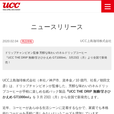
ニュースリリース
商品情報一覧
知る・楽しむ一覧
おでかけ・イベント情報一覧
サステナビリティ
企業情報
UCC上島珈琲株式会社
2020.02.04
商品情報
Sustainability
会社案内
自然を豊かに
事業内容
直営農園
UCCの活動
ドリップチャンピオン監修 芳醇な味わいのネルドリップコーヒー
Vision
する手助けを
『UCC THE DRIP 無糖/甘さひかえめ GT1000ml』 3月23日（月）より全国で新発
トップメッ
コーヒー関
ハワイ
サステナビ
レギュラーコ
インスタント
ドリップポッ
コーヒーギフ
サステナビ
カーボンニ
売！
セージ
連事業
リティ
UCCコーヒー
おいしいコー
UCCコーヒー
東京ディズニ
UCCのコーヒ
カフェのお仕
ジャマイカ
ーヒー
コーヒー
ドリンク
ド
ト
器具・その他
リティビジ
ュートラル
ヒーの淹れ方
博物館
コーヒー百科
アカデミー
工場見学
レシピ
ーリゾート®︎
UCCラボ
ーマガジン
事体験
パーパス
業務用サー
採用活動
ョン
Sustainability
ネイチャー
＆ バリュ
ビス事業
研究活動
Challenge
UCC上島珈琲株式会社（本社／神戸市、資本金／10 億円、社長／朝田文
ポジティブ
ー
人々を豊かに
外食事業
サステナビ
UCC神戸コ
彦）は、ドリップチャンピオンが監修した、芳醇な味わいのネルドリッ
する手助けを
コーポレー
環境と社会
コーヒーマ
リティチャ
ーヒービレ
プコーヒーが手軽に楽しめる紙パック製品
『UCC THE DRIP 無糖/甘さひ
サステナブ
トメッセー
人権の尊重
シン事業
レンジ
ッジ
かえめ GT1000ml』
を 3 月 23日（月）から全国で新発売します。
ルなコーヒ
ジ
サーキュラ
地域・戦略
ウェブマガ
ー調達
Sustainability
企業概要
近年、コーヒーがあらゆる生活シーンに定着するなかで、家庭でも本格
ーエコノミ
事業
ジン
Report
サステナビ
的なコーヒーを手軽に楽しみたいというニーズも増加しています。
沿革
ー