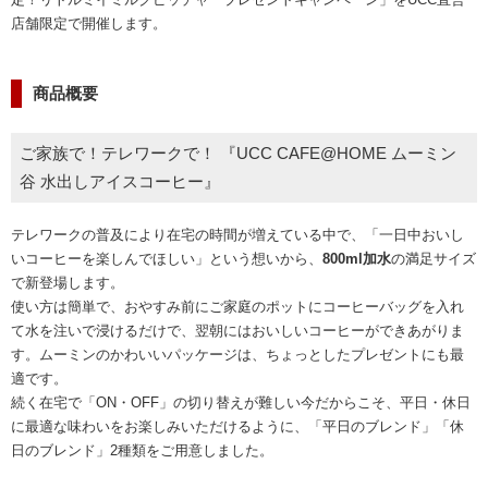
海外事業
サステナビ
リティ教育
店舗限定で開催します。
ニュースリ
リティレポ
グループサ
コーヒー×
リース
ート
ポート
健康
商品概要
ご家族で！テレワークで！ 『UCC CAFE@HOME ムーミン
谷 水出しアイスコーヒー』
テレワークの普及により在宅の時間が増えている中で、「一日中おいし
いコーヒーを楽しんでほしい」という想いから、
800ml加水
の満足サイズ
で新登場します。
使い方は簡単で、おやすみ前にご家庭のポットにコーヒーバッグを入れ
て水を注いで浸けるだけで、翌朝にはおいしいコーヒーができあがりま
す。ムーミンのかわいいパッケージは、ちょっとしたプレゼントにも最
適です。
続く在宅で「ON・OFF」の切り替えが難しい今だからこそ、平日・休日
に最適な味わいをお楽しみいただけるように、「平日のブレンド」「休
日のブレンド」2種類をご用意しました。