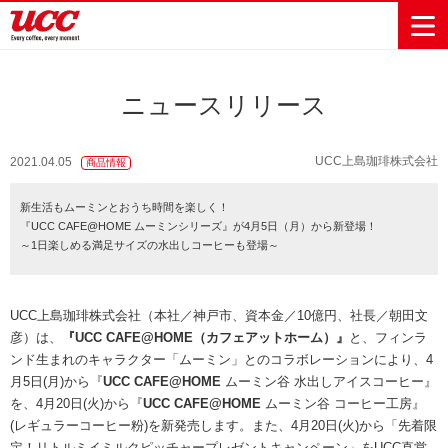
ニュースリリース
商品情報一覧
知る・楽しむ一覧
おでかけ・イベント情報一覧
サステナビリティ
企業情報
UCC上島珈琲株式会社
2021.04.05
商品情報
Sustainability
会社案内
自然を豊かに
事業内容
直営農園
UCCの活動
新生活もムーミンとおうち時間を楽しく！
Vision
する手助けを
『UCC CAFE@HOME ムーミンシリーズ』が4月5日（月）から新登場！
トップメッ
コーヒー関
ハワイ
サステナビ
レギュラーコ
インスタント
ドリップポッ
コーヒーギフ
サステナビ
カーボンニ
～1日楽しめる満足サイズの水出しコーヒーも登場～
セージ
連事業
リティ
UCCコーヒー
おいしいコー
UCCコーヒー
東京ディズニ
UCCのコーヒ
カフェのお仕
ジャマイカ
ーヒー
コーヒー
ドリンク
ド
ト
器具・その他
リティビジ
ュートラル
ヒーの淹れ方
博物館
コーヒー百科
アカデミー
工場見学
レシピ
ーリゾート®︎
UCCラボ
ーマガジン
事体験
パーパス
業務用サー
採用活動
ョン
Sustainability
ネイチャー
＆ バリュ
ビス事業
研究活動
Challenge
UCC上島珈琲株式会社（本社／神戸市、資本金／10億円、社長／朝田文
ポジティブ
ー
人々を豊かに
外食事業
サステナビ
UCC神戸コ
彦）は、
『UCC CAFE@HOME（カフェアットホーム）』
と、フィンラ
する手助けを
コーポレー
環境と社会
コーヒーマ
リティチャ
ーヒービレ
ンド生まれのキャラクター「ムーミン」とのコラボレーションにより、4
サステナブ
トメッセー
人権の尊重
シン事業
レンジ
ッジ
月5日(月)から『
UCC CAFE@HOME
ムーミン谷 水出しアイスコーヒー』
ルなコーヒ
ジ
サーキュラ
地域・戦略
ウェブマガ
を、4月20日(火)から『
UCC CAFE@HOME
ムーミン谷 コーヒー工房』
ー調達
Sustainability
企業概要
ーエコノミ
事業
ジン
(レギュラーコーヒー粉)を新発売します。また、4月20日(火)から「先着限
Report
サステナビ
沿革
ー
定！リトルミイミルクピッチャープレゼントキャンペーン」をUCC直営