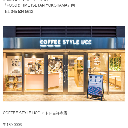
『FOOD＆TIME ISETAN YOKOHAMA』内
TEL 045-534-5613
COFFEE STYLE UCC アトレ吉祥寺店
〒180-0003