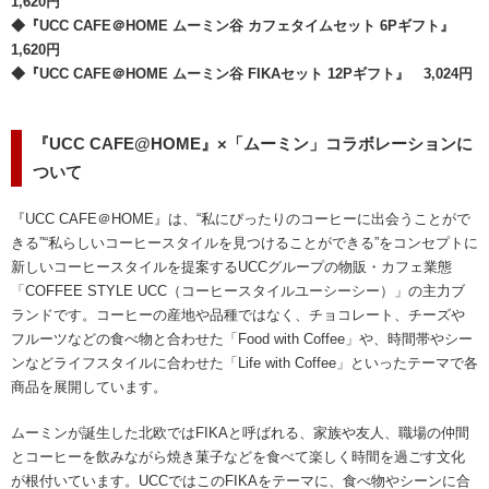
1,620円
◆『UCC CAFE＠HOME ムーミン谷 カフェタイムセット 6Pギフト』
1,620円
◆『UCC CAFE＠HOME ムーミン谷 FIKAセット 12Pギフト』 3,024円
『UCC CAFE@HOME』×「ムーミン」コラボレーションに
ついて
『UCC CAFE＠HOME』は、“私にぴったりのコーヒーに出会うことがで
きる”“私らしいコーヒースタイルを見つけることができる”をコンセプトに
新しいコーヒースタイルを提案するUCCグループの物販・カフェ業態
「COFFEE STYLE UCC（コーヒースタイルユーシーシー）」の主力ブ
ランドです。コーヒーの産地や品種ではなく、チョコレート、チーズや
フルーツなどの食べ物と合わせた「Food with Coffee」や、時間帯やシー
ンなどライフスタイルに合わせた「Life with Coffee」といったテーマで各
商品を展開しています。
ムーミンが誕生した北欧ではFIKAと呼ばれる、家族や友人、職場の仲間
とコーヒーを飲みながら焼き菓子などを食べて楽しく時間を過ごす文化
が根付いています。UCCではこのFIKAをテーマに、食べ物やシーンに合