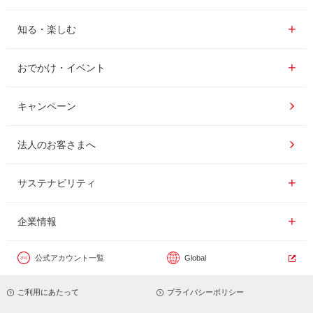
レギュラーコーヒー
知る・楽しむ一覧
知る・楽しむ
インスタントコーヒー
おいしいコーヒーの淹れ方
おでかけ・イベント情報一覧
おでかけ・イベント
ドリンク
コーヒー百科
UCCコーヒー博物館
キャンペーン
ドリップポッド
レシピ
UCCコーヒーアカデミー
法人のお客さまへ
コーヒーギフト
UCCラボ
工場見学
サステナビリティ
サステナビリティ
器具・その他
UCCのコーヒーマガジン
東京ディズニーリゾート®︎
企業情報一覧
企業情報
カフェのお仕事体験
公式アカウント一覧
Global
サステナビリティビジョン
ご利用にあたって
プライバシーポリシー