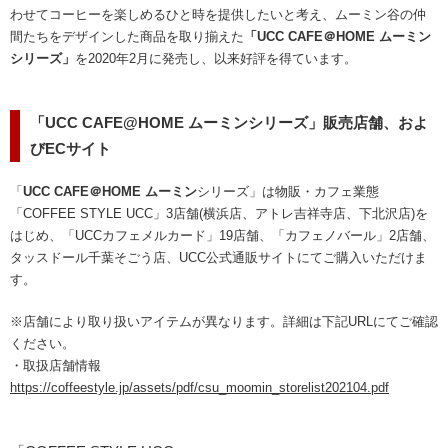
わせてコーヒーを楽しめるひと時を提供したいと考え、ムーミン谷の仲
間たちをデザインした商品を取り揃えた
「UCC CAFE＠HOME ムーミン
シリーズ」
を2020年2月に発売し、以来好評を得ています。
「UCC CAFE@HOME ムーミンシリーズ」販売店舗、およ
びECサイト
「
UCC CAFE＠HOME ムーミン
シリーズ」は物販・カフェ業態
「COFFEE STYLE UCC」3店舗(横浜店、アトレ吉祥寺店、下北沢店)を
はじめ、「UCCカフェメルカード」19店舗、「カフェノバール」2店舗、
タッスドール千葉そごう店、UCC公式通販サイトにてご購入いただけま
す。
※店舗により取り扱いアイテムが異なります。詳細は下記URLにてご確認
ください。
・取扱店舗情報
https://coffeestyle.jp/assets/pdf/csu_moomin_storelist202104.pdf