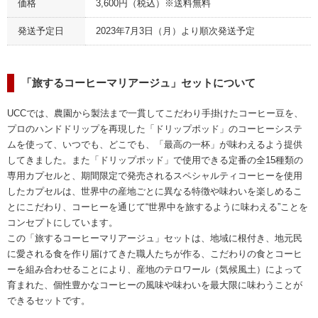
価格
3,600円（税込）※送料無料
発送予定日
2023年7月3日（月）より順次発送予定
「旅するコーヒーマリアージュ」セットについて
UCCでは、農園から製法まで一貫してこだわり手掛けたコーヒー豆を、
プロのハンドドリップを再現した「ドリップポッド」のコーヒーシステ
ムを使って、いつでも、どこでも、「最高の一杯」が味わえるよう提供
してきました。また「ドリップポッド」で使用できる定番の全15種類の
専用カプセルと、期間限定で発売されるスペシャルティコーヒーを使用
したカプセルは、世界中の産地ごとに異なる特徴や味わいを楽しめるこ
とにこだわり、コーヒーを通じて“世界中を旅するように味わえる”ことを
コンセプトにしています。
この「旅するコーヒーマリアージュ」セットは、地域に根付き、地元民
に愛される食を作り届けてきた職人たちが作る、こだわりの食とコーヒ
ーを組み合わせることにより、産地のテロワール（気候風土）によって
育まれた、個性豊かなコーヒーの風味や味わいを最大限に味わうことが
できるセットです。