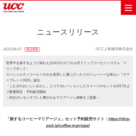
ニュースリリース
商品情報一覧
知る・楽しむ一覧
おでかけ・イベント情報一覧
サステナビリティ
企業情報
UCC上島珈琲株式会社
2023.06.07
商品情報
Sustainability
会社案内
自然を豊かに
事業内容
直営農園
UCCの活動
世界中を旅するように味わえるUCCのカプセル式ドリップコーヒーシステム「ド
Vision
する手助けを
リップポッド」
トップメッ
コーヒー関
ハワイ
サステナビ
レギュラーコ
インスタント
ドリップポッ
コーヒーギフ
サステナビ
カーボンニ
スペシャルティコーヒーのみを使用した夏にぴったりのジューシーな味わい『サマ
セージ
連事業
リティ
UCCコーヒー
おいしいコー
UCCコーヒー
東京ディズニ
UCCのコーヒ
カフェのお仕
ジャマイカ
ーヒー
コーヒー
ドリンク
ド
ト
器具・その他
ーブレンド2023』誕生
リティビジ
ュートラル
ヒーの淹れ方
博物館
コーヒー百科
アカデミー
工場見学
レシピ
ーリゾート®︎
UCCラボ
ーマガジン
事体験
パーパス
業務用サー
採用活動
「こむぎのおいしいおかし」とコラボレーションしたスイーツのセットを6月7日よ
ョン
Sustainability
ネイチャー
＆ バリュ
ビス事業
り数量限定・予約販売開始
研究活動
Challenge
ポジティブ
ー
～特注のレモンサブレと爽やかなマリアージュ体験をご提案～
人々を豊かに
外食事業
サステナビ
UCC神戸コ
する手助けを
コーポレー
環境と社会
コーヒーマ
リティチャ
ーヒービレ
サステナブ
トメッセー
人権の尊重
シン事業
レンジ
ッジ
ルなコーヒ
「旅するコーヒーマリアージュ」セット予約販売サイト：
ジ
https://drip-
サーキュラ
地域・戦略
ウェブマガ
ー調達
Sustainability
pod.jp/coffee-marriage/
企業概要
ーエコノミ
事業
ジン
Report
サステナビ
沿革
ー