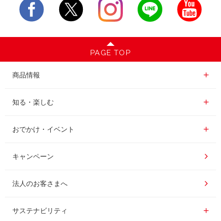
PAGE TOP
商品情報一覧
商品情報
レギュラーコーヒー
知る・楽しむ一覧
知る・楽しむ
インスタントコーヒー
おいしいコーヒーの淹れ方
おでかけ・イベント情報一覧
おでかけ・イベント
ドリンク
コーヒー百科
UCCコーヒー博物館
キャンペーン
ドリップポッド
レシピ
UCCコーヒーアカデミー
法人のお客さまへ
コーヒーギフト
UCCラボ
工場見学
サステナビリティ
サステナビリティ