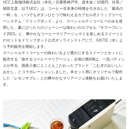
海外事業
サステナビ
UCC上島珈琲株式会社（本社／兵庫県神戸市、資本金／10億円、社長／
リティ教育
ニュースリ
リティレポ
朝田文彦、以下UCC）は、コーヒー豆本来の特徴を引き出した「最高の
グループサ
コーヒー×
リース
ート
一杯」を、いつでもボタンひとつで味わえるカプセル式ドリップコーヒ
ポート
健康
ーシステム「ドリップポッド」より、スペシャルティコーヒーのみを使
用した、夏にぴったりのジューシーな味わいのカプセル『サマーブレン
ド2023』と、爽やかなコーヒーマリアージュ※１を楽しめるスイーツと
のセットをドリップポッド公式オンラインストアにて、6月7日（水）よ
り予約販売を開始します。
スペシャルティコーヒーの味わいをより豊かにするスイーツとセットに
販売する「旅するコーヒーマリアージュ」企画の第6弾は、一流パティシ
エが作る、国産小麦にとことんこだわったブランド「こむぎのおいしい
おかし」とコラボレーションしました。本セット用にオリジナルで製作
した「レモンサブレ」との爽やかなマリアージュ体験をお届けいたしま
す。