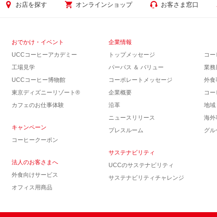
お店を探す
オンラインショップ
お客さま窓口
おでかけ・イベント
企業情報
UCCコーヒーアカデミー
トップメッセージ
コー
工場見学
パーパス ＆ バリュー
業務
UCCコーヒー博物館
コーポレートメッセージ
外食
東京ディズニーリゾート®︎
企業概要
コー
カフェのお仕事体験
沿革
地域
ニュースリリース
海外
キャンペーン
プレスルーム
グル
コーヒークーポン
サステナビリティ
法人のお客さまへ
UCCのサステナビリティ
外食向けサービス
サステナビリティチャレンジ
オフィス用商品