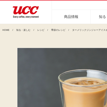
商品情報
知る
HOME
知る・楽しむ
レシピ
季節のレシピ
ターメリックジンジャーアイス
商品情報一覧
知る・楽しむ一覧
おでかけ・イベント情報一覧
サステナビリティ
企業情報
レギュラーコーヒー
インスタントコーヒー
おいしいコーヒーの淹れ方
UCCコーヒー博物館
UCCコ
コ