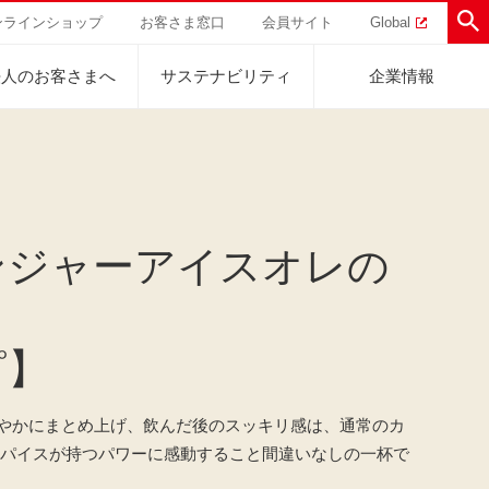
ンラインショップ
お客さま窓口
会員サイト
Global
法人のお客さまへ
サステナビリティ
企業情報
助けを
直営農園
UCCの活動
ンジャーアイスオレの
トラル
業
ハワイ
サステナビリティ
ティブ
事業
ジャマイカ
採用活動
研究活動
Sustainability Challenge
事業
コーヒーギフト
UCC神戸コーヒービレッジ
器具・その他
ピ】
サステナビリティチャレンジ
ゾート®︎
ボ
UCCのコーヒーマガジン
カフェのお仕事体験
ウェブマガジン
コノミー
Sustainability Report
サステナビリティレポート
やかにまとめ上げ、飲んだ後のスッキリ感は、通常のカ
ト
スパイスが持つパワーに感動すること間違いなしの一杯で