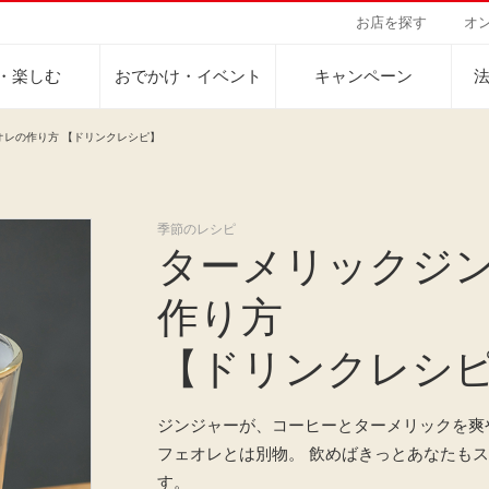
お店を探す
オ
・楽しむ
おでかけ・イベント
キャンペーン
オレの作り方 【ドリンクレシピ】
季節のレシピ
Sustainability Vision
会社案内
自然を豊かにする手
事業内容
ターメリックジ
サステナビリティビジョン
トップメッセージ
カーボンニュー
コーヒー関連事
パーパス ＆ バリュー
ネイチャーポジ
業務用サービス
人々を豊かにする手助けを
作り方
コーポレートメッセージ
外食事業
サステナブルなコーヒー調達
環境と社会
ドリンク
企業概要
ドリップポッド
コーヒーマシン
【ドリンクレシ
サステナビリティ教育
人権の尊重
ーヒーアカデミー
ーヒー百科
工場見学
レシピ
東京ディズニーリ
UCCラ
沿革
地域・戦略事業
コーヒー×健康
サーキュラーエ
ニュースリリース
海外事業
ジンジャーが、コーヒーとターメリックを爽
グループサポー
フェオレとは別物。 飲めばきっとあなたも
す。