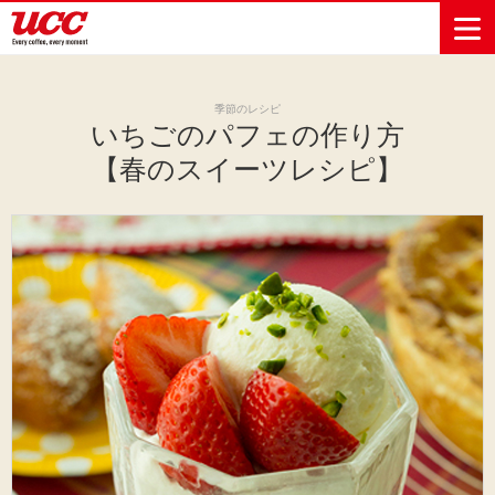
季節のレシピ
いちごのパフェの作り方
商品情報一覧
知る・楽しむ一覧
おでかけ・イベント情報一覧
サステナビリティ
企業情報
【春のスイーツレシピ】
Sustainability
会社案内
自然を豊かに
事業内容
直営農園
UCCの活動
Vision
する手助けを
トップメッ
コーヒー関
ハワイ
サステナビ
レギュラーコ
インスタント
ドリップポッ
コーヒーギフ
サステナビ
カーボンニ
セージ
連事業
リティ
UCCコーヒー
おいしいコー
UCCコーヒー
東京ディズニ
UCCのコーヒ
カフェのお仕
ジャマイカ
ーヒー
コーヒー
ドリンク
ド
ト
器具・その他
リティビジ
ュートラル
ヒーの淹れ方
博物館
コーヒー百科
アカデミー
工場見学
レシピ
ーリゾート®︎
UCCラボ
ーマガジン
事体験
パーパス
業務用サー
採用活動
ョン
Sustainability
ネイチャー
＆ バリュ
ビス事業
研究活動
Challenge
ポジティブ
ー
人々を豊かに
外食事業
サステナビ
UCC神戸コ
する手助けを
コーポレー
環境と社会
コーヒーマ
リティチャ
ーヒービレ
サステナブ
トメッセー
人権の尊重
シン事業
レンジ
ッジ
ルなコーヒ
ジ
サーキュラ
地域・戦略
ウェブマガ
ー調達
Sustainability
企業概要
ーエコノミ
事業
ジン
Report
サステナビ
沿革
ー