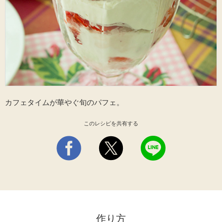
海外事業
サステナビ
リティ教育
ニュースリ
リティレポ
グループサ
コーヒー×
リース
ート
ポート
健康
カフェタイムが華やぐ旬のパフェ。
このレシピを共有する
作り方