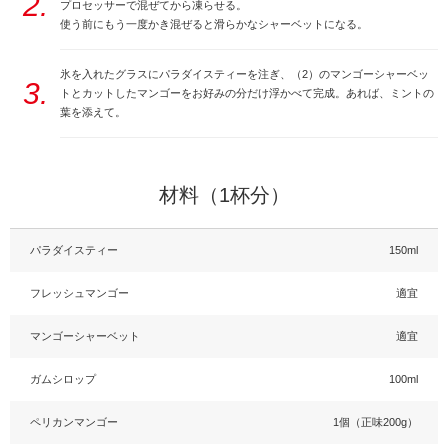
2.
プロセッサーで混ぜてから凍らせる。
使う前にもう一度かき混ぜると滑らかなシャーベットになる。
氷を入れたグラスにパラダイスティーを注ぎ、（2）のマンゴーシャーベッ
3.
トとカットしたマンゴーをお好みの分だけ浮かべて完成。あれば、ミントの
葉を添えて。
材料（1杯分）
パラダイスティー
150ml
フレッシュマンゴー
適宜
マンゴーシャーベット
適宜
ガムシロップ
100ml
ペリカンマンゴー
1個（正味200g）