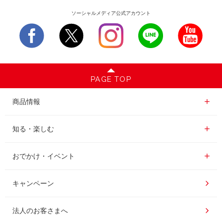
ソーシャルメディア公式アカウント
PAGE TOP
商品情報一覧
商品情報
レギュラーコーヒー
知る・楽しむ一覧
知る・楽しむ
インスタントコーヒー
おいしいコーヒーの淹れ方
おでかけ・イベント情報一覧
おでかけ・イベント
ドリンク
コーヒー百科
UCCコーヒー博物館
キャンペーン
ドリップポッド
レシピ
UCCコーヒーアカデミー
法人のお客さまへ