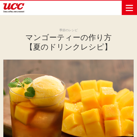
季節のレシピ
マンゴーティーの作り方
商品情報一覧
知る・楽しむ一覧
おでかけ・イベント情報一覧
サステナビリティ
企業情報
【夏のドリンクレシピ】
Sustainability
会社案内
自然を豊かに
事業内容
直営農園
UCCの活動
Vision
する手助けを
トップメッ
コーヒー関
ハワイ
サステナビ
レギュラーコ
インスタント
ドリップポッ
コーヒーギフ
サステナビ
カーボンニ
セージ
連事業
リティ
UCCコーヒー
おいしいコー
UCCコーヒー
東京ディズニ
UCCのコーヒ
カフェのお仕
ジャマイカ
ーヒー
コーヒー
ドリンク
ド
ト
器具・その他
リティビジ
ュートラル
ヒーの淹れ方
博物館
コーヒー百科
アカデミー
工場見学
レシピ
ーリゾート®︎
UCCラボ
ーマガジン
事体験
パーパス
業務用サー
採用活動
ョン
Sustainability
ネイチャー
＆ バリュ
ビス事業
研究活動
Challenge
ポジティブ
ー
人々を豊かに
外食事業
サステナビ
UCC神戸コ
する手助けを
コーポレー
環境と社会
コーヒーマ
リティチャ
ーヒービレ
サステナブ
トメッセー
人権の尊重
シン事業
レンジ
ッジ
ルなコーヒ
ジ
サーキュラ
地域・戦略
ウェブマガ
ー調達
Sustainability
企業概要
ーエコノミ
事業
ジン
Report
サステナビ
沿革
ー