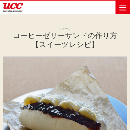
スイーツ
コーヒーゼリーサンドの作り方
商品情報一覧
知る・楽しむ一覧
おでかけ・イベント情報一覧
サステナビリティ
企業情報
【スイーツレシピ】
Sustainability
会社案内
自然を豊かに
事業内容
直営農園
UCCの活動
Vision
する手助けを
トップメッ
コーヒー関
ハワイ
サステナビ
レギュラーコ
インスタント
ドリップポッ
コーヒーギフ
サステナビ
カーボンニ
セージ
連事業
リティ
UCCコーヒー
おいしいコー
UCCコーヒー
東京ディズニ
UCCのコーヒ
カフェのお仕
ジャマイカ
ーヒー
コーヒー
ドリンク
ド
ト
器具・その他
リティビジ
ュートラル
ヒーの淹れ方
博物館
コーヒー百科
アカデミー
工場見学
レシピ
ーリゾート®︎
UCCラボ
ーマガジン
事体験
パーパス
業務用サー
採用活動
ョン
Sustainability
ネイチャー
＆ バリュ
ビス事業
研究活動
Challenge
ポジティブ
ー
人々を豊かに
外食事業
サステナビ
UCC神戸コ
する手助けを
コーポレー
環境と社会
コーヒーマ
リティチャ
ーヒービレ
サステナブ
トメッセー
人権の尊重
シン事業
レンジ
ッジ
ルなコーヒ
ジ
サーキュラ
地域・戦略
ウェブマガ
ー調達
Sustainability
企業概要
ーエコノミ
事業
ジン
Report
サステナビ
沿革
ー