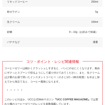
リキッドコーヒー
250ml
粉ゼラチン
5g
生クリーム
100ml
砂糖
8～10g（お好みで加減）
バナナなど
適量
コツ・ポイント・レシピ関連情報
コーヒーゼリーは細かくクラッシュしすぎると、パンにのせにくくなります。粗め
にザクっとスプーンで切るようにして盛り付けてみてください。また、生クリーム
は少量のお湯で溶いたインスタントコーヒー（小さじ1/2～1杯分程度）を冷まし加
えてから泡立てると、コーヒー風味になります。
* * * * *
このレシピのほか、UCC公式Webマガジン
『UCC COFFEE MAGAZINE』
では​変
わり種のコーヒーゼリーのレシピを多数掲載しています。