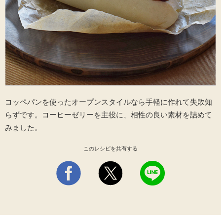
海外事業
サステナビ
リティ教育
ニュースリ
リティレポ
グループサ
コーヒー×
リース
ート
ポート
健康
コッペパンを使ったオープンスタイルなら手軽に作れて失敗知
らずです。コーヒーゼリーを主役に、相性の良い素材を詰めて
みました。
このレシピを共有する