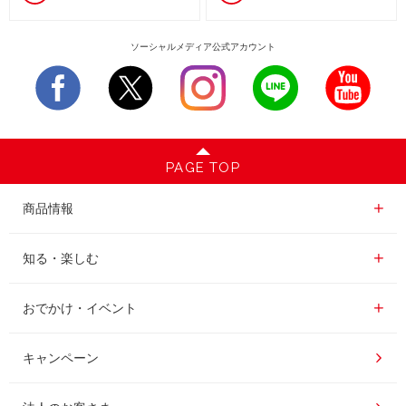
ソーシャルメディア公式アカウント
PAGE TOP
商品情報一覧
商品情報
レギュラーコーヒー
知る・楽しむ一覧
知る・楽しむ
インスタントコーヒー
おいしいコーヒーの淹れ方
おでかけ・イベント情報一覧
おでかけ・イベント
ドリンク
コーヒー百科
UCCコーヒー博物館
キャンペーン
ドリップポッド
レシピ
UCCコーヒーアカデミー