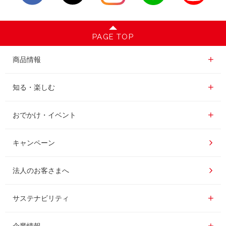
PAGE TOP
商品情報一覧
商品情報
レギュラーコーヒー
知る・楽しむ一覧
知る・楽しむ
インスタントコーヒー
おいしいコーヒーの淹れ方
おでかけ・イベント情報一覧
おでかけ・イベント
ドリンク
コーヒー百科
UCCコーヒー博物館
キャンペーン
ドリップポッド
レシピ
UCCコーヒーアカデミー
法人のお客さまへ
コーヒーギフト
UCCラボ
工場見学
サステナビリティ
サステナビリティ
器具・その他
UCCのコーヒーマガジン
東京ディズニーリゾート®︎
企業情報一覧