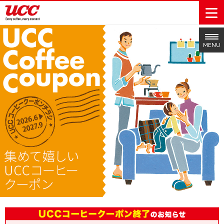
MENU
商品情報一覧
知る・楽しむ一覧
おでかけ・イベント情報一覧
サステナビリティ
企業情報
Sustainability
会社案内
自然を豊かに
事業内容
直営農園
UCCの活動
Vision
する手助けを
トップメッ
コーヒー関
ハワイ
サステナビ
レギュラーコ
インスタント
ドリップポッ
コーヒーギフ
サステナビ
カーボンニ
セージ
連事業
リティ
UCCコーヒー
おいしいコー
UCCコーヒー
東京ディズニ
UCCのコーヒ
カフェのお仕
ジャマイカ
ーヒー
コーヒー
ドリンク
ド
ト
器具・その他
リティビジ
ュートラル
ヒーの淹れ方
博物館
コーヒー百科
アカデミー
工場見学
レシピ
ーリゾート®︎
UCCラボ
ーマガジン
事体験
パーパス
業務用サー
採用活動
ョン
Sustainability
ネイチャー
＆ バリュ
ビス事業
研究活動
Challenge
ポジティブ
ー
人々を豊かに
外食事業
サステナビ
UCC神戸コ
する手助けを
コーポレー
環境と社会
コーヒーマ
リティチャ
ーヒービレ
サステナブ
トメッセー
人権の尊重
シン事業
レンジ
ッジ
ルなコーヒ
ジ
サーキュラ
地域・戦略
ウェブマガ
ー調達
Sustainability
企業概要
ーエコノミ
事業
ジン
Report
サステナビ
沿革
ー