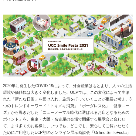
海外事業
サステナビ
リティ教育
ニュースリ
リティレポ
グループサ
コーヒー×
リース
ート
ポート
健康
2020年に発生したCOVID-19によって、外食産業はもとより、人々の生活
環境や価値観は大きく変化しました。UCPでは、この変化によって生ま
れた「新たな日常」を受け入れ、施策を打っていくことが重要と考え、3
つのトレンドキーワード「トキメキ消費」「ボーダレス化」「健康ニー
ズ」から導きだした「ニューノーマル時代に選ばれるお店となるための
ポイント」を、東京・大阪・名古屋の会場で開催する展示会と合わせ
て、より多くのお客様に、いつでも、どこでも、安心してご覧いただく
ためにご用意したUCP初のオンライン展示商談会「Online SmileFesta」