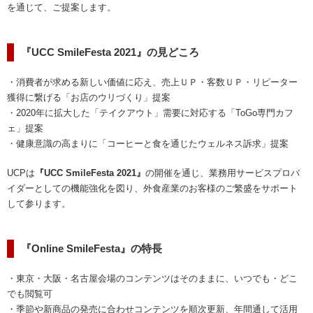
を通じて、ご提案します。
『UCC SmileFesta 2021』の見どころ
・消費者が求める新しい価値に応え、売上ＵＰ・客数ＵＰ・リピーター
獲得に繋げる「お店のウリづくり」提案
・2020年に拡大した「テイクアウト」需要に対応する「ToGo専門カフ
ェ」提案
・健康意識の高まりに「コーヒーと食を通じたウェルネス訴求」提案
UCPは
『UCC SmileFesta 2021』
の開催を通じ、業務用サービスプロバ
イダーとしての機能強化を図り、外食産業のお客様のご繁盛をサポート
して参ります。
『Online SmileFesta』の特長
・東京・大阪・名古屋会場のコンテンツはそのままに、いつでも・どこ
でも閲覧可
・季節や新商品の発売に合わせコンテンツを順次更新、年間通して活用