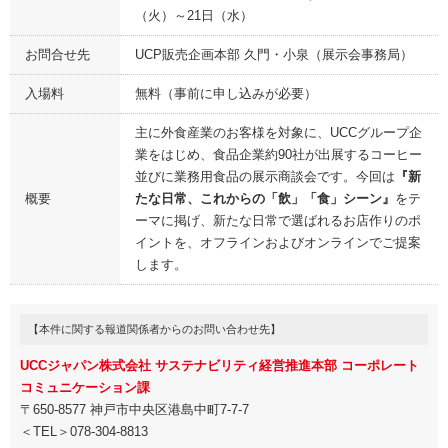
（火）～21日（水）
お問合せ先
UCP販売企画本部 久門・小泉（展示会事務局）
入場料
無料（事前に申し込みが必要）
主に外食産業のお客様を対象に、UCCグループ企
業をはじめ、食品企業約90社が出展するコーヒー
並びに業務用食品の展示商談会です。今回は
『新
概要
たな日常、これからの「飲」「食」シーン』
をテ
ーマに掲げ、新たな日常で選ばれるお店作りのポ
イントを、オフラインおよびオンラインでご提案
します。
【本件に関する報道関係者からのお問い合わせ先】
UCCジャパン株式会社 サステナビリティ経営推進本部 コーポレート
コミュニケーション課
〒650-8577 神戸市中央区港島中町7-7-7
＜TEL＞078-304-8813