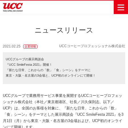
ニュースリリース
商品情報一覧
知る・楽しむ一覧
おでかけ・イベント情報一覧
サステナビリティ
企業情報
UCCコーヒープロフェッショナル株式会社
2021.02.25
企業情報
Sustainability
会社案内
自然を豊かに
事業内容
直営農園
UCCの活動
UCCグループの展示商談会
Vision
する手助けを
『UCC SmileFesta 2021』開催！
トップメッ
コーヒー関
ハワイ
サステナビ
レギュラーコ
インスタント
ドリップポッ
コーヒーギフ
サステナビ
カーボンニ
『新たな日常、これからの「飲」「食」シーン』をテーマに
セージ
連事業
リティ
UCCコーヒー
おいしいコー
UCCコーヒー
東京ディズニ
UCCのコーヒ
カフェのお仕
ジャマイカ
ーヒー
コーヒー
ドリンク
ド
ト
器具・その他
東京・大阪・名古屋の3会場と、UCP初のオンラインにて開催！
リティビジ
ュートラル
ヒーの淹れ方
博物館
コーヒー百科
アカデミー
工場見学
レシピ
ーリゾート®︎
UCCラボ
ーマガジン
事体験
パーパス
業務用サー
採用活動
ョン
Sustainability
ネイチャー
＆ バリュ
ビス事業
研究活動
Challenge
ポジティブ
ー
人々を豊かに
外食事業
サステナビ
UCC神戸コ
UCCグループで業務用サービス事業を展開するUCCコーヒープロフェッ
する手助けを
コーポレー
環境と社会
コーヒーマ
リティチャ
ーヒービレ
ショナル株式会社（本社／東京都港区、社長／川久保則志、以下／
サステナブ
トメッセー
人権の尊重
シン事業
レンジ
ッジ
UCP）は、全国のお客様を対象に、『新たな日常、これからの「飲」
ルなコーヒ
ジ
「食」シーン』をテーマとした展示商談会『UCC SmileFesta 2021』を3
サーキュラ
地域・戦略
ウェブマガ
ー調達
Sustainability
企業概要
月1日（月）から東京・大阪・名古屋の3会場および、UCP初のオンライ
ーエコノミ
事業
ジン
Report
サステナビ
ンにて開催します。
沿革
ー