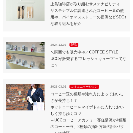
上島珈琲店が取り組むサステナビリティ
サステナブルに調達されたコーヒー豆の使
用や、バイオマスストローの提供などSDGs
な取り組みを紹介
2024.12.03
製品
＼関西でも販売中📣／COFFEE STYLE
UCCが販売する“フレッシュキューブ”ってな
に？
2023.03.01
コミュニケーション
コーヒー豆の種類や淹れ方によっておいし
さが長持ち！？
ホットコーヒーをマイボトルに入れておい
しく持ち歩くコツ
～UCCコーヒーアカデミー専任講師が4種類
のコーヒー豆、2種類の抽出方法の計8パタ