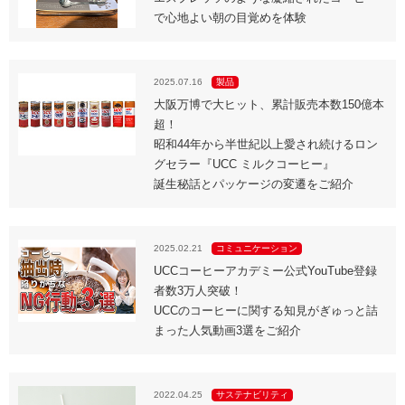
で心地よい朝の目覚めを体験
2025.07.16
製品
大阪万博で大ヒット、累計販売本数150億本
超！
昭和44年から半世紀以上愛され続けるロン
グセラー『UCC ミルクコーヒー』
誕生秘話とパッケージの変遷をご紹介
2025.02.21
コミュニケーション
UCCコーヒーアカデミー公式YouTube登録
者数3万人突破！
UCCのコーヒーに関する知見がぎゅっと詰
まった人気動画3選をご紹介
2022.04.25
サステナビリティ