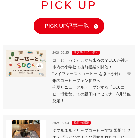
海外事業
サステナビ
PICK UP
リティ教育
ニュースリ
リティレポ
グループサ
コーヒー×
リース
ート
ポート
健康
PICK UP記事一覧
2026.06.25
サステナビリティ
コーヒーってどこから来るの？UCCが神戸
市内の小学校で出前授業を開催！
“マイファーストコーヒー”をきっかけに、未
来のコーヒーファン育成へ
今夏リニューアルオープンする「UCCコー
ヒー博物館」での親子向けセミナー8月開催
決定！
2025.09.03
季節の話題
ダブルネルドリップコーヒーで“朝習慣”！？
エスプレッソのような凝縮されたコーヒー