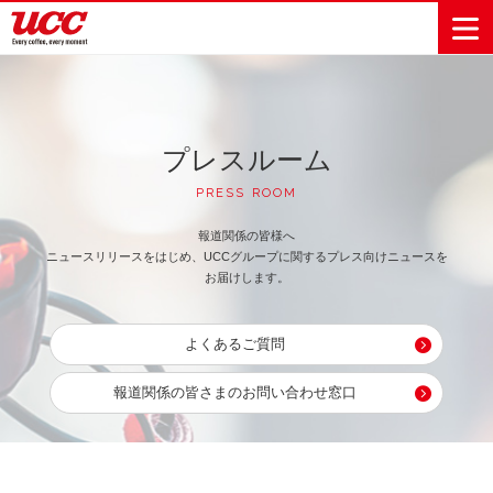
商品情報一覧
知る・楽しむ一覧
おでかけ・イベント情報一覧
サステナビリティ
企業情報
プレスルーム
PRESS ROOM
Sustainability
会社案内
自然を豊かに
事業内容
直営農園
UCCの活動
報道関係の皆様へ
Vision
する手助けを
トップメッ
コーヒー関
ハワイ
サステナビ
ニュースリリースをはじめ、UCCグループに関するプレス向けニュースを
レギュラーコ
インスタント
ドリップポッ
コーヒーギフ
サステナビ
カーボンニ
セージ
連事業
リティ
UCCコーヒー
おいしいコー
UCCコーヒー
東京ディズニ
UCCのコーヒ
カフェのお仕
お届けします。
ジャマイカ
ーヒー
コーヒー
ドリンク
ド
ト
器具・その他
リティビジ
ュートラル
ヒーの淹れ方
博物館
コーヒー百科
アカデミー
工場見学
レシピ
ーリゾート®︎
UCCラボ
ーマガジン
事体験
パーパス
業務用サー
採用活動
ョン
Sustainability
ネイチャー
＆ バリュ
ビス事業
研究活動
Challenge
よくあるご質問
ポジティブ
ー
人々を豊かに
外食事業
サステナビ
UCC神戸コ
する手助けを
コーポレー
環境と社会
コーヒーマ
リティチャ
ーヒービレ
報道関係の皆さまのお問い合わせ窓口
サステナブ
トメッセー
人権の尊重
シン事業
レンジ
ッジ
ルなコーヒ
ジ
サーキュラ
地域・戦略
ウェブマガ
ー調達
Sustainability
企業概要
ーエコノミ
事業
ジン
Report
サステナビ
沿革
ー