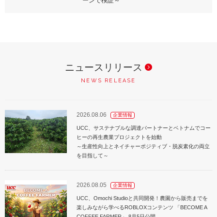
ーンで検証～
ニュースリリース
NEWS RELEASE
2026.08.06
企業情報
UCC、サステナブルな調達パートナーとベトナムでコー
ヒーの再生農業プロジェクトを始動
～生産性向上とネイチャーポジティブ・脱炭素化の両立
を目指して～
2026.08.05
企業情報
UCC、Omochi Studioと共同開発！農園から販売までを
楽しみながら学べるROBLOXコンテンツ 「BECOME A
COFFEE FARMER」 8月5日公開