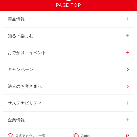
PAGE TOP
商品情報一覧
商品情報
レギュラーコーヒー
知る・楽しむ一覧
知る・楽しむ
インスタントコーヒー
おいしいコーヒーの淹れ方
おでかけ・イベント情報一覧
おでかけ・イベント
ドリンク
コーヒー百科
UCCコーヒー博物館
キャンペーン
ドリップポッド
レシピ
UCCコーヒーアカデミー
法人のお客さまへ
コーヒーギフト
UCCラボ
工場見学
サステナビリティ
サステナビリティ
器具・その他
UCCのコーヒーマガジン
東京ディズニーリゾート®︎
企業情報一覧
企業情報
カフェのお仕事体験
公式アカウント一覧
Global