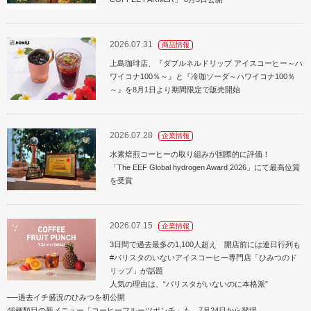
2026.07.31
商品情報
上島珈琲店、『ダブルネルドリップ アイスコーヒー～ハ
ワイコナ100％～』と『冷珈ソーダ～ハワイコナ100％
～』を8月1日より期間限定で販売開始
2026.07.28
企業情報
水素焙煎コーヒーの取り組みが国際的に評価！
「The EEF Global hydrogen Award 2026」にて最高位賞
を受賞
2026.07.15
企業情報
3日間で過去最多の1,100人超え 開店前には連日行列も
#バリスタのいないアイスコーヒー専門店「ひみつのド
リップ」が話題
人気の理由は、“バリスタがいないのに本格派”
──過去イチ盛況のひみつを初公開
46種類目の新メニュー「コーヒーフルーツポンチ」も、7月24日から登場