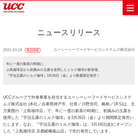
ニュースリリース
商品情報一覧
知る・楽しむ一覧
おでかけ・イベント情報一覧
サステナビリティ
企業情報
ユーシーシーフードサービスシステムズ株式会社
2021.03.24
商品情報
Sustainability
会社案内
自然を豊かに
事業内容
直営農園
UCCの活動
年に一度の新茶の時期に、
Vision
する手助けを
上島珈琲店から初摘みの玉露を使用したミルク珈琲が新登場。
トップメッ
コーヒー関
ハワイ
サステナビ
レギュラーコ
インスタント
ドリップポッ
コーヒーギフ
サステナビ
カーボンニ
『宇治玉露のミルク珈琲』3月26日（金）より数量限定発売！
セージ
連事業
リティ
UCCコーヒー
おいしいコー
UCCコーヒー
東京ディズニ
UCCのコーヒ
カフェのお仕
ジャマイカ
ーヒー
コーヒー
ドリンク
ド
ト
器具・その他
リティビジ
ュートラル
ヒーの淹れ方
博物館
コーヒー百科
アカデミー
工場見学
レシピ
ーリゾート®︎
UCCラボ
ーマガジン
事体験
パーパス
業務用サー
採用活動
ョン
Sustainability
ネイチャー
＆ バリュ
ビス事業
研究活動
Challenge
UCCグループで外食事業を担当するユーシーシーフードサービスシステ
ポジティブ
ー
人々を豊かに
外食事業
サステナビ
UCC神戸コ
ムズ株式会社 (本社／兵庫県神戸市、社長／川野浩司、略称／UFS)は、主
する手助けを
コーポレー
環境と社会
コーヒーマ
リティチャ
ーヒービレ
力業態の「上島珈琲店」で、年に一度の新茶の時期に、初摘みの玉露を
サステナブ
トメッセー
人権の尊重
シン事業
レンジ
ッジ
使用した『宇治玉露のミルク珈琲』を3月26日（金）より期間限定発売い
ルなコーヒ
ジ
サーキュラ
地域・戦略
ウェブマガ
たします。なお、『宇治玉露のミルク珈琲』は、3月19日(金)にオープン
ー調達
Sustainability
企業概要
ーエコノミ
事業
ジン
した『上島珈琲店 京都嵯峨嵐山店』で先行発売しています。
Report
サステナビ
沿革
ー