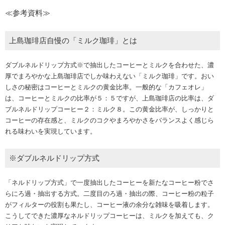
≪参考資料≫
上島珈琲店自慢の「ミルク珈琲」とは
ダブルネルドリップ方式※で抽出したコーヒーとミルクを合わせた、濃
厚でまろやかな上島珈琲店でしか味わえない「ミルク珈琲」です。おい
しさの秘密はコーヒーとミルクの黄金比率。一般的な「カフェオレ」
は、コーヒーとミルクの比率が５：５ですが、上島珈琲店の比率は、ダ
ブルネルドリップコーヒー２：ミルク８。この黄金比率が、しっかりと
コーヒーの存在感と、ミルクのコクやまろやかさをバランスよく感じら
れる味わいを実現しています。
※ダブルネルドリップ方式
「ネルドリップ方式」で一度抽出したコーヒーを新たなコーヒー粉でさ
らにろ過・抽出する方式。二度目のろ過・抽出の際、コーヒー粉の粒子
がフィルターの役割も果たし、コーヒー液の余分な雑味を吸着します。
こうしてできた濃厚なネルドリップコーヒーは、ミルクを加えても、ク