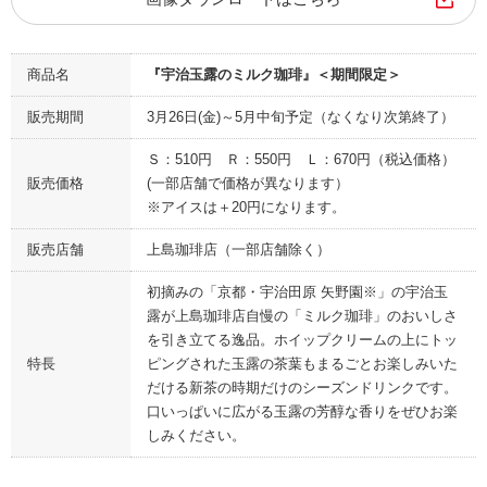
商品名
『宇治玉露のミルク珈琲』＜期間限定＞
販売期間
3月26日(金)～5月中旬予定（なくなり次第終了）
Ｓ：510円 Ｒ：550円 Ｌ：670円（税込価格）
販売価格
(一部店舗で価格が異なります）
※アイスは＋20円になります。
販売店舗
上島珈琲店（一部店舗除く）
初摘みの「京都・宇治田原 矢野園※」の宇治玉
露が上島珈琲店自慢の「ミルク珈琲」のおいしさ
を引き立てる逸品。ホイップクリームの上にトッ
特長
ピングされた玉露の茶葉もまるごとお楽しみいた
だける新茶の時期だけのシーズンドリンクです。
口いっぱいに広がる玉露の芳醇な香りをぜひお楽
しみください。