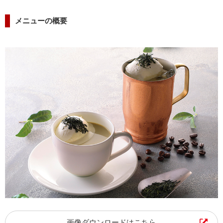
海外事業
サステナビ
リティ教育
ニュースリ
リティレポ
グループサ
コーヒー×
メニューの概要
リース
ート
ポート
健康
画像ダウンロードはこちら