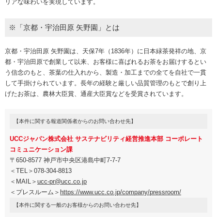
リアな味わいを実現しています。
※「京都・宇治田原 矢野園」とは
京都・宇治田原 矢野園は、天保7年（1836年）に日本緑茶発祥の地、京
都・宇治田原で創業して以来、お客様に喜ばれるお茶をお届けするとい
う信念のもと、茶葉の仕入れから、製造・加工までの全てを自社で一貫
して手掛けられています。長年の経験と厳しい品質管理のもとで創り上
げたお茶は、農林大臣賞、通産大臣賞などを受賞されています。
【本件に関する報道関係者からのお問い合わせ先】
UCCジャパン株式会社 サステナビリティ経営推進本部 コーポレート
コミュニケーション課
〒650-8577 神戸市中央区港島中町7-7-7
＜TEL＞078-304-8813
＜MAIL＞
ucc-pr@ucc.co.jp
＜プレスルーム＞
https://www.ucc.co.jp/company/pressroom/
【本件に関する一般のお客様からのお問い合わせ先】