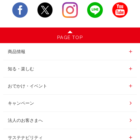
PAGE TOP
商品情報一覧
商品情報
レギュラーコーヒー
知る・楽しむ一覧
知る・楽しむ
インスタントコーヒー
おいしいコーヒーの淹れ方
おでかけ・イベント情報一覧
おでかけ・イベント
ドリンク
コーヒー百科
UCCコーヒー博物館
キャンペーン
ドリップポッド
レシピ
UCCコーヒーアカデミー
法人のお客さまへ
コーヒーギフト
UCCラボ
工場見学
サステナビリティ
サステナビリティ