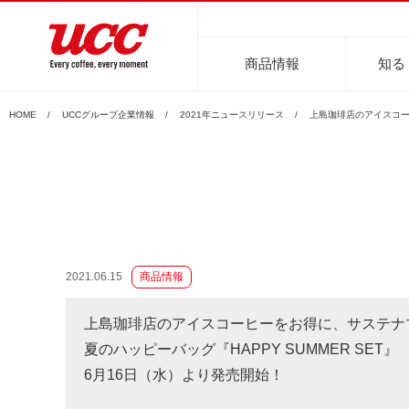
商品情報
知る
HOME
UCCグループ企業情報
2021年ニュースリリース
上島珈琲店のアイスコーヒ
商品情報一覧
知る・楽しむ一覧
おでかけ・イベント情報一覧
サステナビリティ
企業情報
2021.06.15
商品情報
レギュラーコーヒー
インスタントコーヒー
おいしいコーヒーの淹れ方
UCCコーヒー博物館
UCCコ
コ
上島珈琲店のアイスコーヒーをお得に、サステナ
夏のハッピーバッグ『HAPPY SUMMER SET』
6月16日（水）より発売開始！