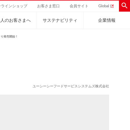
ンラインショップ
お客さま窓口
会員サイト
Global
法人のお客さまへ
サステナビリティ
企業情報
）より発売開始！
助けを
直営農園
UCCの活動
トラル
業
ハワイ
サステナビリティ
ティブ
事業
ジャマイカ
採用活動
研究活動
ユーシーシーフードサービスシステムズ株式会社
Sustainability Challenge
事業
コーヒーギフト
UCC神戸コーヒービレッジ
器具・その他
サステナビリティチャレンジ
ゾート®︎
ボ
UCCのコーヒーマガジン
カフェのお仕事体験
ウェブマガジン
コノミー
Sustainability Report
サステナビリティレポート
ト