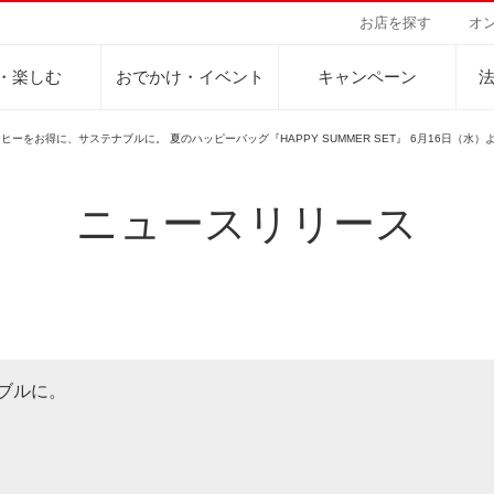
お店を探す
オ
・楽しむ
おでかけ・イベント
キャンペーン
ーをお得に、サステナブルに。 夏のハッピーバッグ『HAPPY SUMMER SET』 6月16日（水
ニュースリリース
Sustainability Vision
会社案内
自然を豊かにする手
事業内容
サステナビリティビジョン
トップメッセージ
カーボンニュー
コーヒー関連事
パーパス ＆ バリュー
ネイチャーポジ
業務用サービス
人々を豊かにする手助けを
コーポレートメッセージ
外食事業
サステナブルなコーヒー調達
環境と社会
ドリンク
企業概要
ドリップポッド
コーヒーマシン
サステナビリティ教育
人権の尊重
ーヒーアカデミー
ーヒー百科
工場見学
レシピ
東京ディズニーリ
UCCラ
沿革
地域・戦略事業
コーヒー×健康
サーキュラーエ
ブルに。
ニュースリリース
海外事業
グループサポー