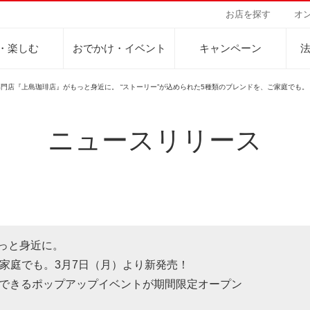
お店を探す
オ
・楽しむ
おでかけ・イベント
キャンペーン
門店『上島珈琲店』がもっと身近に。 “ストーリー”が込められた5種類のブレンドを、ご家庭でも。
ニュースリリース
Sustainability Vision
会社案内
自然を豊かにする手
事業内容
サステナビリティビジョン
トップメッセージ
カーボンニュー
コーヒー関連事
パーパス ＆ バリュー
ネイチャーポジ
業務用サービス
人々を豊かにする手助けを
コーポレートメッセージ
外食事業
サステナブルなコーヒー調達
環境と社会
ドリンク
企業概要
ドリップポッド
コーヒーマシン
サステナビリティ教育
人権の尊重
ーヒーアカデミー
ーヒー百科
工場見学
レシピ
東京ディズニーリ
UCCラ
沿革
地域・戦略事業
コーヒー×健康
サーキュラーエ
っと身近に。
ニュースリリース
海外事業
ご家庭でも。3月7日（月）より新発売！
グループサポー
験できるポップアップイベントが期間限定オープン