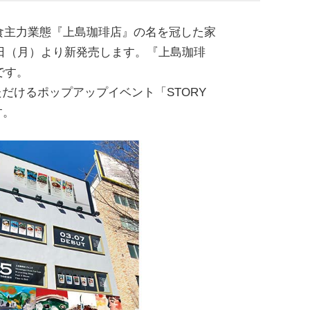
外食主力業態『上島珈琲店』の名を冠した家
日（月）より新発売します。『上島珈琲
です。
だけるポップアップイベント「STORY
す。