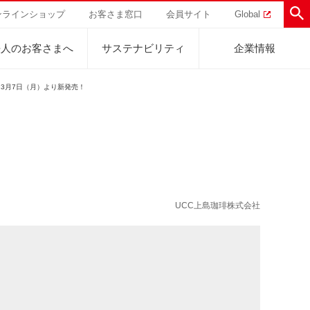
ンラインショップ
お客さま窓口
会員サイト
Global
法人のお客さまへ
サステナビリティ
企業情報
 3月7日（月）より新発売！
助けを
直営農園
UCCの活動
トラル
業
ハワイ
サステナビリティ
ティブ
事業
ジャマイカ
採用活動
研究活動
UCC上島珈琲株式会社
Sustainability Challenge
事業
コーヒーギフト
UCC神戸コーヒービレッジ
器具・その他
サステナビリティチャレンジ
ゾート®︎
ボ
UCCのコーヒーマガジン
カフェのお仕事体験
ウェブマガジン
コノミー
Sustainability Report
サステナビリティレポート
ト