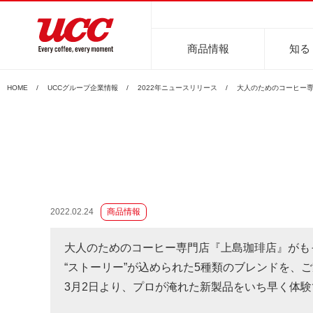
商品情報
知る
HOME
UCCグループ企業情報
2022年ニュースリリース
大人のためのコーヒー専
商品情報一覧
知る・楽しむ一覧
おでかけ・イベント情報一覧
サステナビリティ
企業情報
2022.02.24
商品情報
レギュラーコーヒー
インスタントコーヒー
おいしいコーヒーの淹れ方
UCCコーヒー博物館
UCCコ
コ
大人のためのコーヒー専門店『上島珈琲店』がも
“ストーリー”が込められた5種類のブレンドを、
3月2日より、プロが淹れた新製品をいち早く体