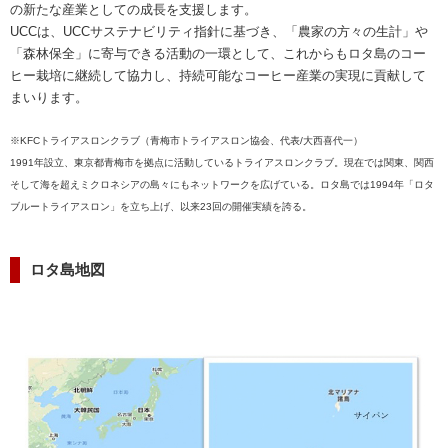
の新たな産業としての成長を支援します。
UCCは、UCCサステナビリティ指針に基づき、「農家の方々の生計」や
「森林保全」に寄与できる活動の一環として、これからもロタ島のコー
ヒー栽培に継続して協力し、持続可能なコーヒー産業の実現に貢献して
まいります。
※KFCトライアスロンクラブ（青梅市トライアスロン協会、代表/大西喜代一）
1991年設立、東京都青梅市を拠点に活動しているトライアスロンクラブ。現在では関東、関西
そして海を超えミクロネシアの島々にもネットワークを広げている。ロタ島では1994年「ロタ
ブルートライアスロン」を立ち上げ、以来23回の開催実績を誇る。
ロタ島地図