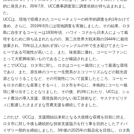
的に発見され、同年7月、UCC農事調査室に調査依頼が持ち込まれまし
た。
UCCは、現地で収穫されたコーヒーチェリーの科学的調査を約1年かけて
進め、さらに、2019年8月には現地調査を実施しました。その結果、ロタ
島に自生するコーヒーは1930年頃、ハワイ・コナから日本人によって栽
培するために持ち込まれたものの、第二次世界大戦末期の1944年に栽培
放棄され、70年以上人知れず深いジャングルの中で生き延びてきたコー
ヒーである可能性が高いこと、また、味覚面に優れ、コーヒーファンに
とって大変興味深いものであることが確認されました。
そこでUCCは、ロタ市に対し、ロタはコーヒー栽培にとって最適な環境
であり、また、原生林のコーヒー生態系がエコツーリズムなどの観光資
源となりうることなど、その可能性について提案したところ、コーヒー
をロタの新たな産業とするべく、ロタ市を中心に、本格的にコーヒー栽
培に乗り出すこととなりました。その後、約3年にわたり、UCCは、シェ
ード農法の導入支援、環境負荷の少ない加工技術など、サステナビリテ
ィに配慮したさまざまな営農支援を継続してきました。
このたび、UCCは、支援開始以来初となる大規模な収穫を目前に控え、
ロタ市に対し今後も継続的な技術支援協力を行う事を目的としたアドバ
イザリー契約を締結しました。3年後の2025年の製品化を目指し、ロタ島