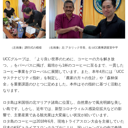
海外事業
サステナビ
リティ教育
ニュースリ
リティレポ
グループサ
コーヒー×
リース
ート
ポート
健康
（左画像）調印式の模様 （右画像）左:アタリック市長、右:UCC農事調査室中平
UCCグループは、「より良い世界のために、コーヒーの力を解き放
つ。」をパーパスに掲げ、栽培から1杯のコーヒーに至るまで、一貫した
コーヒー事業をグローバルに展開しています。また、本年4月には「UCC
サステナビリティ指針」を制定し、「農家の方々の生計」や「森林保
全」を重要課題のひとつに定めました。本件はその指針に基づく活動と
なります。
ロタ島は米国領の北マリアナ諸島に位置し、自然豊かで風光明媚な美し
い島です。しかし、近年では、新型コロナウィルス感染症拡大などの影
響で、主要産業である観光業は大変厳しい状況が続いています。
ロタ島のコーヒーは2018年6月、現地トライアスロン大会を主催していた
日本のKFCトライアスロンクラブ※により、深いジャングルの中で奇跡