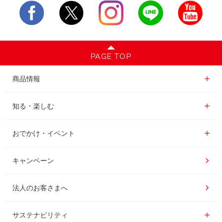
PAGE TOP
商品情報一覧
商品情報
レギュラーコーヒー
知る・楽しむ一覧
知る・楽しむ
インスタントコーヒー
おいしいコーヒーの淹れ方
おでかけ・イベント情報一覧
おでかけ・イベント
ドリンク
コーヒー百科
UCCコーヒー博物館
キャンペーン
ドリップポッド
レシピ
UCCコーヒーアカデミー
法人のお客さまへ
コーヒーギフト
UCCラボ
工場見学
サステナビリティ
サステナビリティ