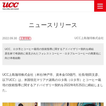
ニュースリリース
商品情報一覧
知る・楽しむ一覧
おでかけ・イベント情報一覧
サステナビリティ
企業情報
UCC上島珈琲株式会社
2022.09.30
企業情報
Sustainability
会社案内
自然を豊かに
事業内容
直営農園
UCCの活動
UCC、ロタ市とコーヒー栽培の技術指導に関するアドバイザリー契約を締結
Vision
する手助けを
原生林で奇跡的に発見されたフォレストコーヒー・ロタブルーコーヒーの商業化に
トップメッ
コーヒー関
ハワイ
サステナビ
レギュラーコ
インスタント
ドリップポッ
コーヒーギフ
サステナビ
カーボンニ
向け本格始動
セージ
連事業
リティ
UCCコーヒー
おいしいコー
UCCコーヒー
東京ディズニ
UCCのコーヒ
カフェのお仕
ジャマイカ
ーヒー
コーヒー
ドリンク
ド
ト
器具・その他
リティビジ
ュートラル
ヒーの淹れ方
博物館
コーヒー百科
アカデミー
工場見学
レシピ
ーリゾート®︎
UCCラボ
ーマガジン
事体験
パーパス
業務用サー
採用活動
ョン
Sustainability
ネイチャー
＆ バリュ
ビス事業
研究活動
Challenge
UCC上島珈琲株式会社（本社/神戸市、資本金/10億円、社長/朝田文彦、
ポジティブ
ー
人々を豊かに
外食事業
サステナビ
UCC神戸コ
以下UCC）は、米国領北マリアナ諸島のロタ島（ロタ市）とコーヒー栽
する手助けを
コーポレー
環境と社会
コーヒーマ
リティチャ
ーヒービレ
培の技術指導に関するアドバイザリー契約を2022年8月25日に締結しまし
サステナブ
トメッセー
人権の尊重
シン事業
レンジ
ッジ
た。
ルなコーヒ
ジ
サーキュラ
地域・戦略
ウェブマガ
ー調達
Sustainability
企業概要
ーエコノミ
事業
ジン
Report
サステナビ
沿革
ー