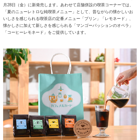
海外事業
サステナビ
リティ教育
月28日（金）に新発売します。あわせて店舗併設の喫茶コーナーでは、
ニュースリ
リティレポ
グループサ
コーヒー×
「夏のニューレトロな純喫茶メニュー」として、昔ながらの懐かしいお
リース
ート
ポート
健康
いしさを感じられる喫茶店の定番メニュー「プリン」「レモネード」、
懐かしさに加えて新しさを感じられる「マンゴーパッションのオペラ」
「コーヒーレモネード」をご提供しています。