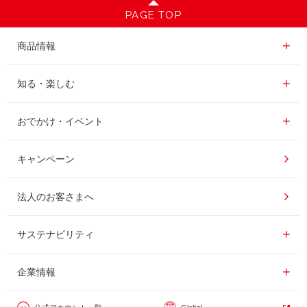
PAGE TOP
商品情報一覧
商品情報
レギュラーコーヒー
知る・楽しむ一覧
知る・楽しむ
インスタントコーヒー
おいしいコーヒーの淹れ方
おでかけ・イベント情報一覧
おでかけ・イベント
ドリンク
コーヒー百科
UCCコーヒー博物館
キャンペーン
ドリップポッド
レシピ
UCCコーヒーアカデミー
法人のお客さまへ
コーヒーギフト
UCCラボ
工場見学
サステナビリティ
サステナビリティ
器具・その他
UCCのコーヒーマガジン
東京ディズニーリゾート®︎
企業情報一覧
企業情報
カフェのお仕事体験