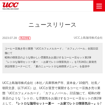
ニュースリリース
商品情報一覧
知る・楽しむ一覧
おでかけ・イベント情報一覧
サステナビリティ
企業情報
UCC上島珈琲株式会社
2023.07.28
商品情報
Sustainability
会社案内
自然を豊かに
事業内容
直営農園
UCCの活動
コーヒー豆挽き売り業態「UCCカフェメルカード」「カフェノバール」全国22店
Vision
する手助けを
舗にて
トップメッ
コーヒー関
ハワイ
サステナビ
レギュラーコ
インスタント
ドリップポッ
コーヒーギフ
サステナビ
カーボンニ
昭和の喫茶店のような懐かしい雰囲気をお届けするコーヒー豆セット第2弾
セージ
連事業
リティ
UCCコーヒー
おいしいコー
UCCコーヒー
東京ディズニ
UCCのコーヒ
カフェのお仕
ジャマイカ
ーヒー
コーヒー
ドリンク
ド
ト
器具・その他
『レトロな珈琲セットー夏ー ～お家でレトロ喫茶気分～』を7月28日に新発売
リティビジ
ュートラル
ヒーの淹れ方
博物館
コーヒー百科
アカデミー
工場見学
レシピ
ーリゾート®︎
UCCラボ
ーマガジン
事体験
パーパス
業務用サー
採用活動
併設喫茶コーナーにて、「夏のニューレトロな純喫茶メニュー」を提供中
ョン
Sustainability
ネイチャー
＆ バリュ
ビス事業
研究活動
Challenge
ポジティブ
ー
人々を豊かに
外食事業
サステナビ
UCC神戸コ
する手助けを
コーポレー
環境と社会
コーヒーマ
リティチャ
ーヒービレ
UCC上島珈琲株式会社（本社／兵庫県神戸市、資本金／10億円、社長／
サステナブ
トメッセー
人権の尊重
シン事業
レンジ
ッジ
朝田文彦、以下UCC）は、UCCが直営で展開するコーヒー豆挽き売り業
ルなコーヒ
ジ
態「UCCカフェメルカード」「カフェノバール」22店舗にて、昭和の喫
サーキュラ
地域・戦略
ウェブマガ
ー調達
Sustainability
企業概要
茶店のような「レトロ」な雰囲気をお届けするコーヒー豆セットの第2弾
ーエコノミ
事業
ジン
Report
サステナビ
として、
『レトロな珈琲セットー夏ー ～お家でレトロ喫茶気分～』
を7
沿革
ー