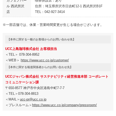
カフェノバー
喫茶併設店：あり
ル 西武所沢
住所：埼玉県所沢市日吉町12-1 西武所沢B1F
店
TEL：042-927-3414
※一部店舗では、休業・営業時間変更が生じる場合がございます。
【本件に関する一般のお客様からのお問い合わせ先】
UCC上島珈琲株式会社 お客様担当
＜TEL＞ 078-304-8952
＜WEB＞
https://www.ucc.co.jp/customer/
【本件に関する報道関係者からのお問い合わせ先】
UCCジャパン株式会社 サステナビリティ経営推進本部 コーポレート
コミュニケーション課
〒650-8577 神戸市中央区港島中町7-7-7
＜TEL＞078-304-8813
＜MAIL＞
ucc-pr@ucc.co.jp
＜プレスルーム＞
https://www.ucc.co.jp/company/pressroom/