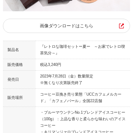
画像ダウンロードはこちら
『レトロな珈琲セットー夏ー ～お家でレトロ喫
製品名
茶気分～』
販売価格
税込3,240円
2023年7月28日（金）数量限定
発売日
※無くなり次第販売終了
コーヒー豆挽き売り業態「UCCカフェメルカー
販売場所
ド」「カフェノバール」全国22店舗
・ブルーマウンテンNo.1ブレンドアイスコーヒー
（100g）：上品な香りと柔らかな味わいのアイス
コーヒー
・キリマンジァロブレンドアイスコーヒー