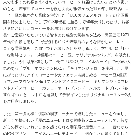
人でも多くのお客さまへおいしいコーヒーをお届けしたい」という思い
のもと、喫茶店でコーヒーを飲む文化が根強かった1970年、喫茶店にコ
ーヒー豆の挽き売り業態を併設した「UCCカフェメルカード」の全国展
開を始めました。そして2023年現在に至るまで50年余りにわたり、お客
さまにおいしいコーヒーをお届けし続けています。
長年ご愛顧いただいている皆さまに感謝の気持ちを込め、開業当初1970
年代の面影を感じていただける昭和の喫茶店のような懐かしい「レト
ロ」な雰囲気を、ご自宅でもお楽しみいただけるよう、本年4月に『レト
ロな珈琲セット』（4種類のコーヒー豆、オリジナルのバッグ）を販売し
ました。今回は第2弾として、長年「UCCカフェメルカード」で根強い人
気のある「ブルーマウンテンNo.1」「キリマンジァロ」を使用した、夏
にぴったりなアイスコーヒーやカフェオレも楽しめるコーヒー豆4種類
（ブルーマウンテンNo.1ブレンドアイスコーヒー、キリマンジァロブレ
ンドアイスコーヒー、カフェ・オ・レブレンド、メルカードブレンド各
100gずつ）と、レトロを意識してデザインしたオリジナルコースター2枚
をご用意しました。
また、第一弾同様に併設の喫茶コーナーで連動したメニューを企画し、
新しくて懐かしい「夏のニューレトロな純喫茶メニュー」として、昔な
がらの懐かしいおいしさを感じられる喫茶店の定番メニュー「昔ながら
の昭和プリン」「アイスハニーレモネード」、懐かしさに加えて新しさ