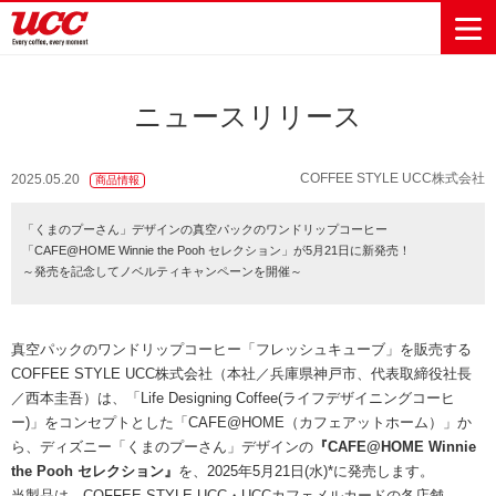
ニュースリリース
商品情報一覧
知る・楽しむ一覧
おでかけ・イベント情報一覧
サステナビリティ
企業情報
COFFEE STYLE UCC株式会社
2025.05.20
商品情報
Sustainability
会社案内
自然を豊かに
事業内容
直営農園
UCCの活動
「くまのプーさん」デザインの真空パックのワンドリップコーヒー
Vision
する手助けを
「CAFE@HOME Winnie the Pooh セレクション」が5月21日に新発売！
トップメッ
コーヒー関
ハワイ
サステナビ
レギュラーコ
インスタント
ドリップポッ
コーヒーギフ
サステナビ
カーボンニ
～発売を記念してノベルティキャンペーンを開催～
セージ
連事業
リティ
UCCコーヒー
おいしいコー
UCCコーヒー
東京ディズニ
UCCのコーヒ
カフェのお仕
ジャマイカ
ーヒー
コーヒー
ドリンク
ド
ト
器具・その他
リティビジ
ュートラル
ヒーの淹れ方
博物館
コーヒー百科
アカデミー
工場見学
レシピ
ーリゾート®︎
UCCラボ
ーマガジン
事体験
パーパス
業務用サー
採用活動
ョン
Sustainability
ネイチャー
＆ バリュ
ビス事業
研究活動
Challenge
真空パックのワンドリップコーヒー「フレッシュキューブ」を販売する
ポジティブ
ー
人々を豊かに
外食事業
サステナビ
UCC神戸コ
COFFEE STYLE UCC株式会社（本社／兵庫県神戸市、代表取締役社長
する手助けを
コーポレー
環境と社会
コーヒーマ
リティチャ
ーヒービレ
／西本圭吾）は、「Life Designing Coffee(ライフデザイニングコーヒ
サステナブ
トメッセー
人権の尊重
シン事業
レンジ
ッジ
ー)」をコンセプトとした「CAFE@HOME（カフェアットホーム）」か
ルなコーヒ
ジ
サーキュラ
地域・戦略
ウェブマガ
ら、ディズニー「くまのプーさん」デザインの
『CAFE@HOME Winnie
ー調達
Sustainability
企業概要
ーエコノミ
事業
ジン
the Pooh セレクション』
を、2025年5月21日(水)*に発売します。
Report
サステナビ
沿革
ー
当製品は、COFFEE STYLE UCC・UCCカフェメルカードの各店舗、