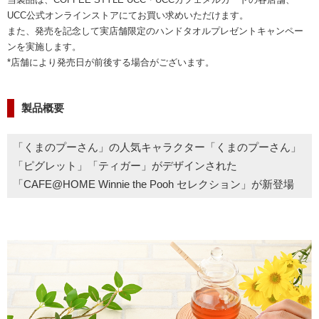
海外事業
サステナビ
リティ教育
UCC公式オンラインストアにてお買い求めいただけます。
ニュースリ
リティレポ
グループサ
コーヒー×
また、発売を記念して実店舗限定のハンドタオルプレゼントキャンペー
リース
ート
ポート
健康
ンを実施します。
*店舗により発売日が前後する場合がございます。
製品概要
「くまのプーさん」の人気キャラクター「くまのプーさん」
「ピグレット」「ティガー」がデザインされた
「CAFE@HOME Winnie the Pooh セレクション」が新登場