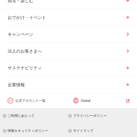
知る・楽しむ
インスタントコーヒー
おいしいコーヒーの淹れ方
おでかけ・イベント情報一覧
おでかけ・イベント
ドリンク
コーヒー百科
UCCコーヒー博物館
キャンペーン
ドリップポッド
レシピ
UCCコーヒーアカデミー
法人のお客さまへ
コーヒーギフト
UCCラボ
工場見学
サステナビリティ
サステナビリティ
器具・その他
UCCのコーヒーマガジン
東京ディズニーリゾート®︎
企業情報一覧
企業情報
カフェのお仕事体験
公式アカウント一覧
Global
サステナビリティビジョン
ご利用にあたって
プライバシーポリシー
サステナブルなコーヒー調達
トップメッセージ
情報セキュリティポリシー
サイトマップ