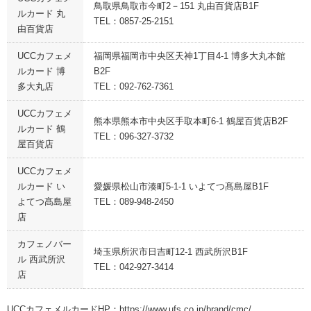
鳥取県鳥取市今町2－151 丸由百貨店B1F
ルカード 丸
TEL：0857-25-2151
由百貨店
UCCカフェメ
福岡県福岡市中央区天神1丁目4-1 博多大丸本館
ルカード 博
B2F
多大丸店
TEL：092-762-7361
UCCカフェメ
熊本県熊本市中央区手取本町6-1 鶴屋百貨店B2F
ルカード 鶴
TEL：096-327-3732
屋百貨店
UCCカフェメ
ルカード い
愛媛県松山市湊町5-1-1 いよてつ髙島屋B1F
よてつ髙島屋
TEL：089-948-2450
店
カフェノバー
埼玉県所沢市日吉町12-1 西武所沢B1F
ル 西武所沢
TEL：042-927-3414
店
UCCカフェメルカードHP：
https://www.ufs.co.jp/brand/cmc/