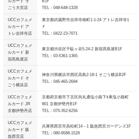
ルカード そ
B1F
ごう大宮店
TEL：048-648-1328
UCCカフェメ
東京都武蔵野市吉祥寺南町1-1-24 アトレ吉祥寺1
ルカード ア
Ｆ
トレ吉祥寺店
TEL：0422-23-7071
UCCカフェメ
東京都渋谷区千駄ヶ谷5-24-2 新宿髙島屋B1F
ルカード 新
TEL：03-5361-1365
宿髙島屋店
UCCカフェメ
神奈川県横浜市西区高島2-18-1 そごう横浜B2F
ルカード そ
TEL：045-465-2694
ごう横浜店
UCCカフェメ
京都府京都市下京区烏丸通塩小路下ﾙ東塩小路町
ルカード JR
901 京都伊勢丹B1F
京都伊勢丹店
TEL：075-352-6256
UCCカフェメ
兵庫県西宮市高松町14－1 阪急西宮ガーデンズ1F
ルカード 阪
TEL：080-9588-1528
急西宮店