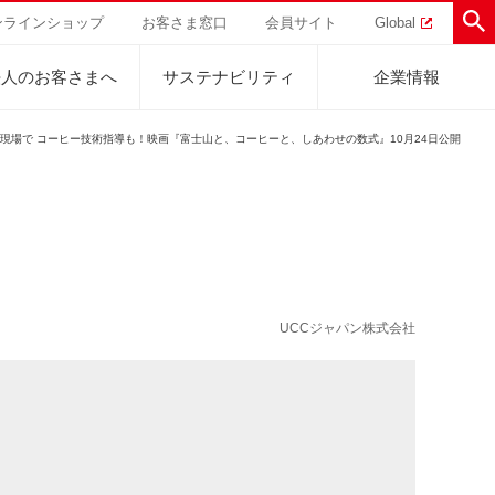
ンラインショップ
お客さま窓口
会員サイト
Global
法人のお客さまへ
サステナビリティ
企業情報
が現場で コーヒー技術指導も！映画『富士山と、コーヒーと、しあわせの数式』10月24日公開
助けを
直営農園
UCCの活動
トラル
業
ハワイ
サステナビリティ
ティブ
事業
ジャマイカ
採用活動
研究活動
UCCジャパン株式会社
Sustainability Challenge
事業
コーヒーギフト
UCC神戸コーヒービレッジ
器具・その他
サステナビリティチャレンジ
ゾート®︎
ボ
UCCのコーヒーマガジン
カフェのお仕事体験
ウェブマガジン
コノミー
Sustainability Report
サステナビリティレポート
ト