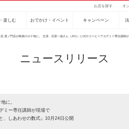
お店を探す
オ
・楽しむ
おでかけ・イベント
キャンペーン
琲店 虎ノ門店が映画のロケ地に。 主演・豆原一成さん（JO1）にUCCコーヒーアカデミー専任講師
ニュースリリース
Sustainability Vision
会社案内
自然を豊かにする手
事業内容
サステナビリティビジョン
トップメッセージ
カーボンニュー
コーヒー関連事
パーパス ＆ バリュー
ネイチャーポジ
業務用サービス
人々を豊かにする手助けを
コーポレートメッセージ
外食事業
サステナブルなコーヒー調達
環境と社会
ドリンク
企業概要
ドリップポッド
コーヒーマシン
サステナビリティ教育
人権の尊重
ーヒーアカデミー
ーヒー百科
工場見学
レシピ
東京ディズニーリ
UCCラ
沿革
地域・戦略事業
コーヒー×健康
サーキュラーエ
ケ地に。
ニュースリリース
海外事業
カデミー専任講師が現場で
グループサポー
、しあわせの数式』10月24日公開