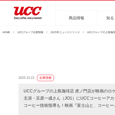
商品情報
知る
HOME
UCCグループ企業情報
2025年ニュースリリース
UCCグループの上島珈
商品情報一覧
知る・楽しむ一覧
おでかけ・イベント情報一覧
サステナビリティ
企業情報
2025.10.22
企業情報
レギュラーコーヒー
インスタントコーヒー
おいしいコーヒーの淹れ方
UCCコーヒー博物館
UCCコ
コ
UCCグループの上島珈琲店 虎ノ門店が映画のロ
主演・豆原一成さん（JO1）にUCCコーヒーア
コーヒー技術指導も！映画『富士山と、コーヒーと