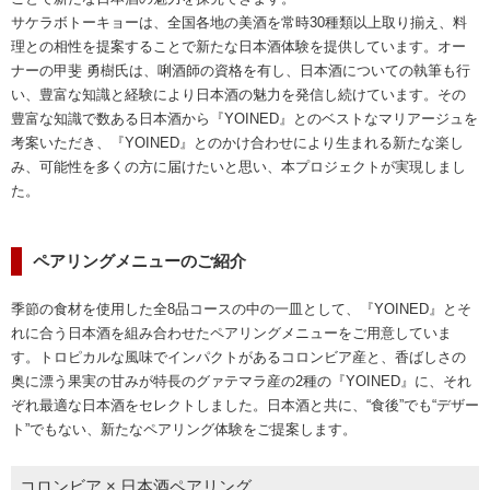
サケラボトーキョーは、全国各地の美酒を常時30種類以上取り揃え、料
理との相性を提案することで新たな日本酒体験を提供しています。オー
ナーの甲斐 勇樹氏は、唎酒師の資格を有し、日本酒についての執筆も行
い、豊富な知識と経験により日本酒の魅力を発信し続けています。その
豊富な知識で数ある日本酒から『YOINED』とのベストなマリアージュを
考案いただき、『YOINED』とのかけ合わせにより生まれる新たな楽し
み、可能性を多くの方に届けたいと思い、本プロジェクトが実現しまし
た。
ペアリングメニューのご紹介
季節の食材を使用した全8品コースの中の一皿として、『YOINED』とそ
れに合う日本酒を組み合わせたペアリングメニューをご用意していま
す。トロピカルな風味でインパクトがあるコロンビア産と、香ばしさの
奥に漂う果実の甘みが特長のグァテマラ産の2種の『YOINED』に、それ
ぞれ最適な日本酒をセレクトしました。日本酒と共に、“食後”でも“デザー
ト”でもない、新たなペアリング体験をご提案します。
コロンビア × 日本酒ペアリング