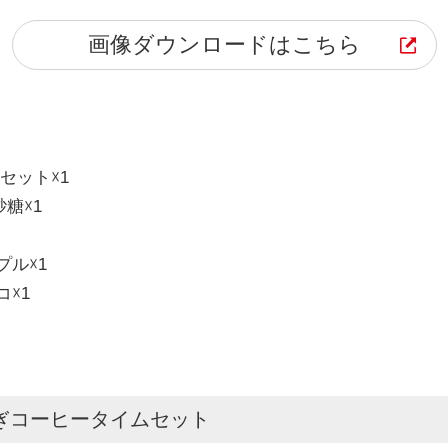
画像ダウンロードはこちら
ヒーセット☓1
糖☓1
ル☓1
☓1
ぎコーヒータイムセット