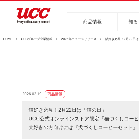
商品情報
知る
HOME
UCCグループ企業情報
2026年ニュースリリース
猫好き必見！2月22日
商品情報一覧
知る・楽しむ一覧
おでかけ・イベント情報一覧
サステナビリティ
企業情報
2026.02.19
商品情報
レギュラーコーヒー
インスタントコーヒー
おいしいコーヒーの淹れ方
UCCコーヒー博物館
UCCコ
コ
猫好き必見！2月22日は「猫の日」
UCC公式オンラインストア限定『猫づくしコーヒ
犬好きの方向けには『犬づくしコーヒーセット』