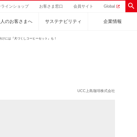
ンラインショップ
お客さま窓口
会員サイト
Global
法人のお客さまへ
サステナビリティ
企業情報
方向けには『犬づくしコーヒーセット』も！
助けを
直営農園
UCCの活動
トラル
業
ハワイ
サステナビリティ
ティブ
事業
ジャマイカ
採用活動
研究活動
UCC上島珈琲株式会社
Sustainability Challenge
事業
コーヒーギフト
UCC神戸コーヒービレッジ
器具・その他
サステナビリティチャレンジ
ゾート®︎
ボ
UCCのコーヒーマガジン
カフェのお仕事体験
ウェブマガジン
コノミー
Sustainability Report
サステナビリティレポート
ト