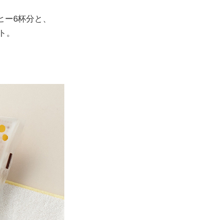
ヒー6杯分と、
ト。