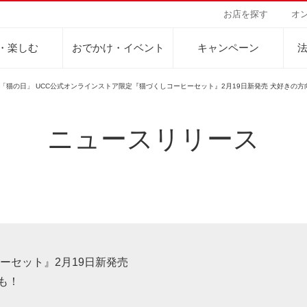
お店を探す
オ
・楽しむ
おでかけ・イベント
キャンペーン
は「猫の日」 UCC公式オンラインストア限定『猫づくしコーヒーセット』2月19日新発売 犬好きの
ニュースリリース
Sustainability Vision
会社案内
自然を豊かにする手
事業内容
サステナビリティビジョン
トップメッセージ
カーボンニュー
コーヒー関連事
パーパス ＆ バリュー
ネイチャーポジ
業務用サービス
人々を豊かにする手助けを
コーポレートメッセージ
外食事業
サステナブルなコーヒー調達
環境と社会
ドリンク
企業概要
ドリップポッド
コーヒーマシン
サステナビリティ教育
人権の尊重
ーヒーアカデミー
ーヒー百科
工場見学
レシピ
東京ディズニーリ
UCCラ
沿革
地域・戦略事業
コーヒー×健康
サーキュラーエ
ニュースリリース
海外事業
ーセット』2月19日新発売
グループサポー
も！