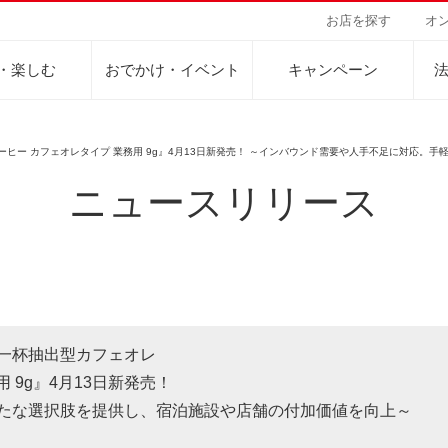
お店を探す
オ
・楽しむ
おでかけ・イベント
キャンペーン
ーヒー カフェオレタイプ 業務用 9g』4月13日新発売！ ～インバウンド需要や人手不足に対応。
ニュースリリース
Sustainability Vision
会社案内
自然を豊かにする手
事業内容
サステナビリティビジョン
トップメッセージ
カーボンニュー
コーヒー関連事
パーパス ＆ バリュー
ネイチャーポジ
業務用サービス
人々を豊かにする手助けを
コーポレートメッセージ
外食事業
サステナブルなコーヒー調達
環境と社会
ドリンク
企業概要
ドリップポッド
コーヒーマシン
サステナビリティ教育
人権の尊重
ーヒーアカデミー
ーヒー百科
工場見学
レシピ
東京ディズニーリ
UCCラ
沿革
地域・戦略事業
コーヒー×健康
サーキュラーエ
一杯抽出型カフェオレ
ニュースリリース
海外事業
 9g』4月13日新発売！
グループサポー
たな選択肢を提供し、宿泊施設や店舗の付加価値を向上～