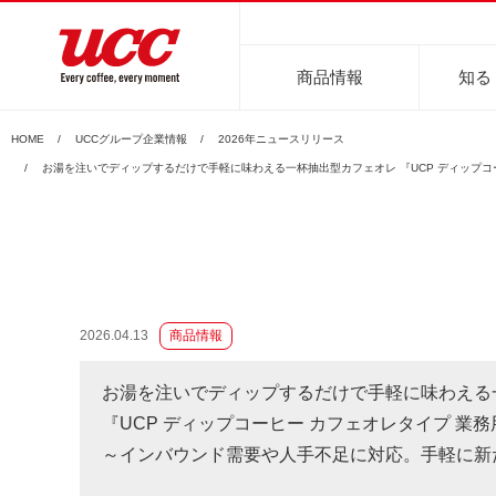
商品情報
知る
HOME
UCCグループ企業情報
2026年ニュースリリース
商品情報一覧
知る・楽しむ一覧
おでかけ・イベント情報一覧
サステナビリティ
企業情報
お湯を注いでディップするだけで手軽に味わえる一杯抽出型カフェオレ 『UCP ディップコ
2026.04.13
商品情報
レギュラーコーヒー
インスタントコーヒー
おいしいコーヒーの淹れ方
UCCコーヒー博物館
UCCコ
コ
お湯を注いでディップするだけで手軽に味わえる
『UCP ディップコーヒー カフェオレタイプ 業務用
～インバウンド需要や人手不足に対応。手軽に新