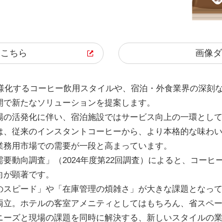
はこちら
画像ダ
多様化するコーヒー飲用スタイルや、宿泊・外食業界の深刻
開で新たなソリューションを提案します。
場の活発化に伴い、宿泊施設ではサービス向上の一環とし
は、従来のインスタントコーヒーから、より本格的な味わ
業務用市場での需要が一段と高まっています。
要動向調査」（2024年度第22回調査）によると、コー
向が顕著です。
のスピード」や「在庫管理の煩雑さ」が大きな課題となっ
両立。ホテルの客室アメニティとしてはもちろん、省スペ
ニーズと現場の課題を同時に解決する、新しいスタイルの