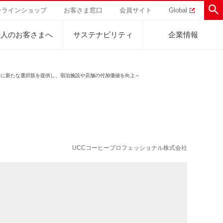
ンラインショップ
お客さま窓口
会員サイト
Global
法人のお客さまへ
サステナビリティ
企業情報
手軽に新たな選択肢を提供し、宿泊施設や店舗の付加価値を向上～
助けを
直営農園
UCCの活動
トラル
業
ハワイ
サステナビリティ
ティブ
事業
ジャマイカ
採用活動
研究活動
UCCコーヒープロフェッショナル株式会社
Sustainability Challenge
事業
コーヒーギフト
UCC神戸コーヒービレッジ
器具・その他
サステナビリティチャレンジ
ゾート®︎
ボ
UCCのコーヒーマガジン
カフェのお仕事体験
ウェブマガジン
コノミー
Sustainability Report
サステナビリティレポート
ト