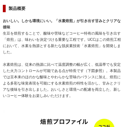
製品概要
おいしい。しかも環境にいい。「水素焙煎」が引き出す甘みとクリアな
後味
生豆を焙煎することで、酸味や苦味などコーヒー特有の風味を引き出す
「焙煎」は、味わいを決定づける重要な工程です。UCCはこの焙煎工程
において、水素を熱源とする新たな脱炭素技術「水素焙煎」を開発しま
した。
水素焙煎は、従来の熱源に比べて温度調整の幅が広く、低温帯でも安定
した火力コントロールが可能である点が特長です（下図参照）。本製品
では豆本来のほのかな酸味とやわらかな苦味のバランスに加え、焙煎に
よる多彩な味覚表現を可能にする水素焙煎の特性を活かし、甘みとクリ
アな後味を引き出しました。おいしさと環境への配慮を両立した、新し
いコーヒー体験をお楽しみいただけます。