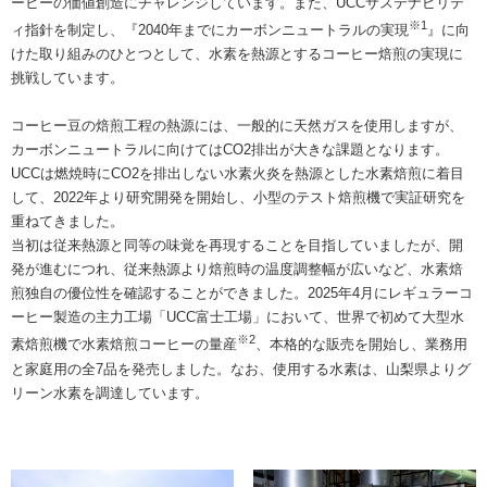
ーヒーの価値創造にチャレンジしています。また、UCCサステナビリテ
※1
ィ指針を制定し、『2040年までにカーボンニュートラルの実現
』に向
けた取り組みのひとつとして、水素を熱源とするコーヒー焙煎の実現に
挑戦しています。
コーヒー豆の焙煎工程の熱源には、一般的に天然ガスを使用しますが、
カーボンニュートラルに向けてはCO2排出が大きな課題となります。
UCCは燃焼時にCO2を排出しない水素火炎を熱源とした水素焙煎に着目
して、2022年より研究開発を開始し、小型のテスト焙煎機で実証研究を
重ねてきました。
当初は従来熱源と同等の味覚を再現することを目指していましたが、開
発が進むにつれ、従来熱源より焙煎時の温度調整幅が広いなど、水素焙
煎独自の優位性を確認することができました。2025年4月にレギュラーコ
ーヒー製造の主力工場「UCC富士工場」において、世界で初めて大型水
※2
素焙煎機で水素焙煎コーヒーの量産
、本格的な販売を開始し、業務用
と家庭用の全7品を発売しました。なお、使用する水素は、山梨県よりグ
リーン水素を調達しています。