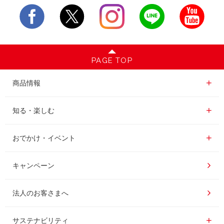
PAGE TOP
商品情報一覧
商品情報
レギュラーコーヒー
知る・楽しむ一覧
知る・楽しむ
インスタントコーヒー
おいしいコーヒーの淹れ方
おでかけ・イベント情報一覧
おでかけ・イベント
ドリンク
コーヒー百科
UCCコーヒー博物館
キャンペーン
ドリップポッド
レシピ
UCCコーヒーアカデミー
法人のお客さまへ
コーヒーギフト
UCCラボ
工場見学
サステナビリティ
サステナビリティ