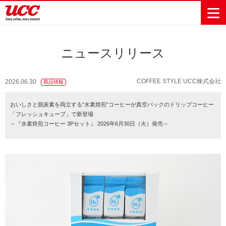
ニュースリリース
商品情報一覧
知る・楽しむ一覧
おでかけ・イベント情報一覧
サステナビリティ
企業情報
COFFEE STYLE UCC株式会社
2026.06.30
商品情報
Sustainability
会社案内
自然を豊かに
事業内容
直営農園
UCCの活動
おいしさと脱炭素を両立する“水素焙煎”コーヒーが真空パックのドリップコーヒー
Vision
する手助けを
「フレッシュキューブ」で新登場
トップメッ
コーヒー関
ハワイ
サステナビ
レギュラーコ
インスタント
ドリップポッ
コーヒーギフ
サステナビ
カーボンニ
～『水素焙煎コーヒー 3Pセット』 2026年6月30日（火）発売～
セージ
連事業
リティ
UCCコーヒー
おいしいコー
UCCコーヒー
東京ディズニ
UCCのコーヒ
カフェのお仕
ジャマイカ
ーヒー
コーヒー
ドリンク
ド
ト
器具・その他
リティビジ
ュートラル
ヒーの淹れ方
博物館
コーヒー百科
アカデミー
工場見学
レシピ
ーリゾート®︎
UCCラボ
ーマガジン
事体験
パーパス
業務用サー
採用活動
ョン
Sustainability
ネイチャー
＆ バリュ
ビス事業
研究活動
Challenge
ポジティブ
ー
人々を豊かに
外食事業
サステナビ
UCC神戸コ
する手助けを
コーポレー
環境と社会
コーヒーマ
リティチャ
ーヒービレ
サステナブ
トメッセー
人権の尊重
シン事業
レンジ
ッジ
ルなコーヒ
ジ
サーキュラ
地域・戦略
ウェブマガ
ー調達
Sustainability
企業概要
ーエコノミ
事業
ジン
Report
サステナビ
沿革
ー