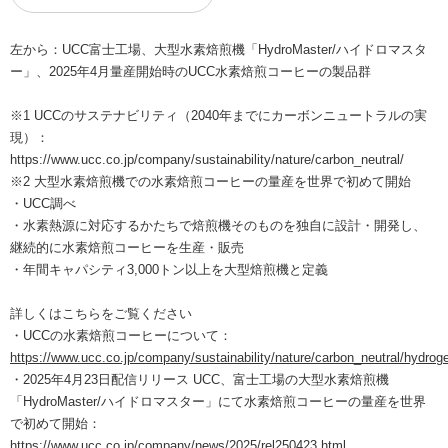
左から：UCC富士工場、大型水素焙煎機「HydroMaster/ハイドロマスタ
ー」、2025年4月量産開始時のUCC水素焙煎コーヒーの製品群
※1 UCCのサステナビリティ（2040年までにカーボンニュートラルの実
現）：
https://www.ucc.co.jp/company/sustainability/nature/carbon_neutral/
※2 大型水素焙煎機での水素焙煎コーヒーの量産を世界で初めて開始
・UCC調べ
・水素熱源に対応するかたちで焙煎機そのものを独自に設計・開発し、
継続的に水素焙煎コーヒーを生産・販売
・年間キャパシティ3,000トン以上を大型焙煎機と定義
詳しくはこちらをご覧ください
・UCCの水素焙煎コーヒーについて：
https://www.ucc.co.jp/company/sustainability/nature/carbon_neutral/hydrog
・2025年4月23日配信リリース UCC、富士工場の大型水素焙煎機
「HydroMaster/ハイドロマスター」にて水素焙煎コーヒーの量産を世界
で初めて開始：
https://www.ucc.co.jp/company/news/2025/rel250423.html