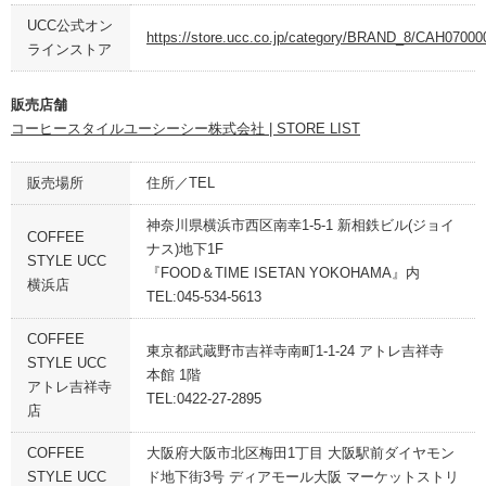
UCC公式オン
https://store.ucc.co.jp/category/BRAND_8/CAH07000
ラインストア
販売店舗
コーヒースタイルユーシーシー株式会社 | STORE LIST
販売場所
住所／TEL
神奈川県横浜市西区南幸1-5-1 新相鉄ビル(ジョイ
COFFEE
ナス)地下1F
STYLE UCC
『FOOD＆TIME ISETAN YOKOHAMA』内
横浜店
TEL:045-534-5613
COFFEE
東京都武蔵野市吉祥寺南町1-1-24 アトレ吉祥寺
STYLE UCC
本館 1階
アトレ吉祥寺
TEL:0422-27-2895
店
COFFEE
大阪府大阪市北区梅田1丁目 大阪駅前ダイヤモン
STYLE UCC
ド地下街3号 ディアモール大阪 マーケットストリ