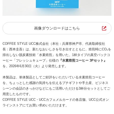
海外事業
サステナビ
リティ教育
ニュースリ
リティレポ
グループサ
コーヒー×
リース
ート
ポート
健康
画像ダウンロードはこちら
COFFEE STYLE UCC株式会社（本社：兵庫県神戸市、代表取締役社
長：西本圭吾）は、新たなおいしさを引き出すとともに、焙煎時にCO₂を
排出しない脱炭素技術「水素焙煎」を用いた、1杯タイプの真空パックコ
ーヒー「フレッシュキューブ」仕様の
『水素焙煎コーヒー 3Pセット』
を、2026年6月30日（火）より発売します。
本製品は、単体製品としてご好評をいただいている水素焙煎コーヒー
を、ちょっとした感謝の気持ちを伝えるプチギフトや手土産、ビジネス
シーンの会話のきっかけなどにもご活用いただける3杯分セットとしてご
用意したものです。
COFFEE STYLE UCC・UCCカフェメルカードの各店舗、UCC公式オン
ラインストアにてお買い求めいただけます。