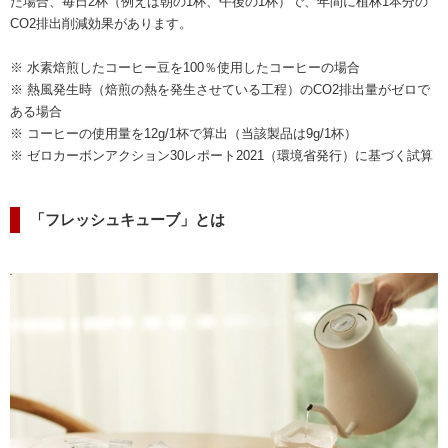
た場合、毎日2杯（例えば朝の1杯、午後の1杯）で、年間に植林1本分の
CO2排出削減効果があります。
※ 水素焙煎したコーヒー豆を100％使用したコーヒーの場合
※ 熱風発生時（焙煎の熱を発生させている工程）のCO2排出量がゼロで
ある場合
※ コーヒーの使用量を12g/1杯で算出（当該製品は9g/1杯）
※ ゼロカーボンアクション30レポート2021（環境省発行）に基づく試算
「フレッシュキューブ」とは