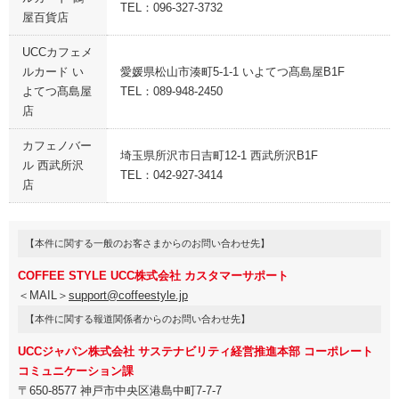
TEL：096-327-3732
屋百貨店
UCCカフェメ
ルカード い
愛媛県松山市湊町5-1-1 いよてつ髙島屋B1F
よてつ髙島屋
TEL：089-948-2450
店
カフェノバー
埼玉県所沢市日吉町12-1 西武所沢B1F
ル 西武所沢
TEL：042-927-3414
店
【本件に関する一般のお客さまからのお問い合わせ先】
COFFEE STYLE UCC株式会社 カスタマーサポート
＜MAIL＞
support@coffeestyle.jp
【本件に関する報道関係者からのお問い合わせ先】
UCCジャパン株式会社 サステナビリティ経営推進本部 コーポレート
コミュニケーション課
〒650-8577 神戸市中央区港島中町7-7-7