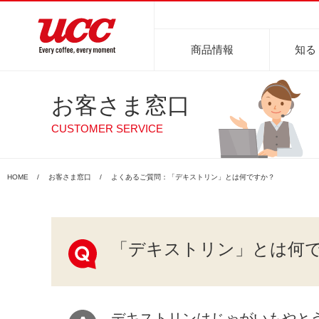
商品情報
知る
お客さま窓口
商品情報一覧
知る・楽しむ一覧
おでかけ・イベント情報一覧
サステナビリティ
企業情報
CUSTOMER SERVICE
商品カテゴリーで探す
レギュラーコーヒ
HOME
お客さま窓口
よくあるご質問：「デキストリン」とは何ですか？
目的別で探す
淹れ方・使用方法
レギュラーコーヒー
インスタントコーヒー
おいしいコーヒーの淹れ方
UCCコーヒー博物館
UCCコ
コ
「デキストリン」とは何
まめ知識
デキストリンはじゃがいもやと