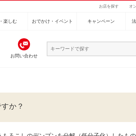
お店を探す
オ
・楽しむ
おでかけ・イベント
キャンペーン
お問い合わせ
Sustainability Vision
会社案内
自然を豊かにする手
事業内容
サステナビリティビジョン
トップメッセージ
カーボンニュー
コーヒー関連事
ー
インスタントコーヒー
ドリンク
ミ
パーパス ＆ バリュー
ネイチャーポジ
業務用サービス
人々を豊かにする手助けを
コーポレートメッセージ
外食事業
サステナブルなコーヒー調達
賞味期限・保存方法
品質・成分・原材料
環境と社会
容
ドリンク
企業概要
ドリップポッド
コーヒーマシン
サステナビリティ教育
人権の尊重
ーヒーアカデミー
ーヒー百科
工場見学
レシピ
東京ディズニーリ
UCCラ
ですか？
キャンペーン・その他
沿革
地域・戦略事業
コーヒー×健康
サーキュラーエ
ニュースリリース
海外事業
閉じる
グループサポー
うもろこしのデンプンを分解（低分子化）したもの