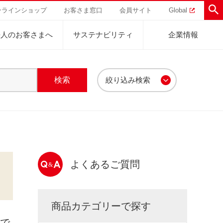
ンラインショップ
お客さま窓口
会員サイト
Global
法人のお客さまへ
サステナビリティ
企業情報
絞り込み検索
助けを
直営農園
UCCの活動
トラル
業
ハワイ
サステナビリティ
ルク・その他
ドリップポッド
ティブ
事業
ジャマイカ
採用活動
研究活動
器・表示
Sustainability Challenge
UCCについて
事業
コーヒーギフト
UCC神戸コーヒービレッジ
器具・その他
サステナビリティチャレンジ
よくあるご質問
ゾート®︎
ボ
UCCのコーヒーマガジン
カフェのお仕事体験
ウェブマガジン
コノミー
Sustainability Report
サステナビリティレポート
ト
商品カテゴリーで探す
で