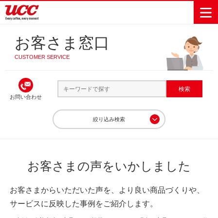
お客さま窓口
CUSTOMER SERVICE
商品情報一覧
知る・楽しむ一覧
おでかけ・イベント情報一覧
サステナビリティ
企業情報
お問い合わせ
Sustainability
会社案内
自然を豊かに
事業内容
直営農園
UCCの活動
Vision
する手助けを
トップメッ
コーヒー関
ハワイ
サステナビ
レギュラーコ
インスタント
ドリップポッ
コーヒーギフ
サステナビ
カーボンニ
絞り込み検索
セージ
連事業
リティ
UCCコーヒー
おいしいコー
UCCコーヒー
東京ディズニ
UCCのコーヒ
カフェのお仕
ジャマイカ
ーヒー
コーヒー
ドリンク
ド
ト
器具・その他
リティビジ
ュートラル
ヒーの淹れ方
博物館
コーヒー百科
アカデミー
工場見学
レシピ
ーリゾート®︎
UCCラボ
ーマガジン
事体験
パーパス
業務用サー
採用活動
ョン
Sustainability
ネイチャー
＆ バリュ
ビス事業
研究活動
Challenge
商品カテゴリーで探す
ポジティブ
ー
人々を豊かに
外食事業
サステナビ
UCC神戸コ
お客さまの声をいかしました
する手助けを
コーポレー
環境と社会
コーヒーマ
リティチャ
ーヒービレ
レギュラーコーヒー
インスタントコーヒー
サステナブ
トメッセー
人権の尊重
シン事業
レンジ
ッジ
ルなコーヒ
お客さまからいただいた声を、より良い商品づくりや、
ジ
ドリンク
ミルク・その他
サーキュラ
地域・戦略
ウェブマガ
ー調達
Sustainability
サービスに反映した事例をご紹介します。
企業概要
ーエコノミ
事業
ジン
Report
ドリップポッド
サステナビ
沿革
ー