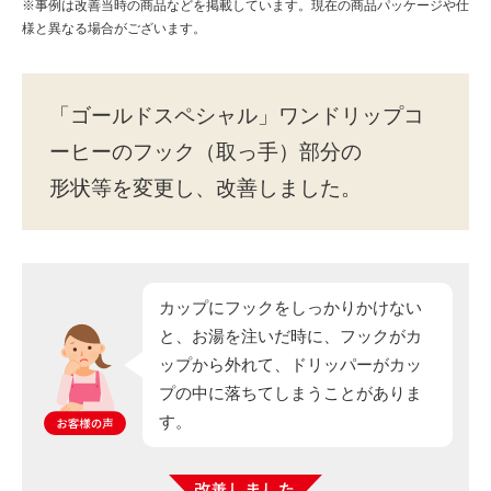
海外事業
サステナビ
※事例は改善当時の商品などを掲載しています。現在の商品パッケージや仕
リティ教育
ニュースリ
リティレポ
様と異なる場合がございます。
グループサ
コーヒー×
目的別で探す
リース
ート
ポート
健康
淹れ方・使用方法
賞味期限・保存方法
「ゴールドスペシャル」ワンドリップコ
品質・成分・原材料
容器・表示
ーヒーのフック（取っ手）部分の
UCCについて
まめ知識
形状等を変更し、改善しました。
キャンペーン・その他
閉じる
カップにフックをしっかりかけない
と、お湯を注いだ時に、フックがカ
ップから外れて、ドリッパーがカッ
プの中に落ちてしまうことがありま
す。