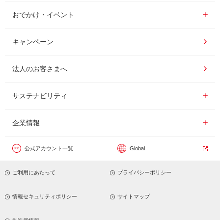
インスタントコーヒー
おいしいコーヒーの淹れ方
おでかけ・イベント情報一覧
おでかけ・イベント
ドリンク
コーヒー百科
UCCコーヒー博物館
キャンペーン
ドリップポッド
レシピ
UCCコーヒーアカデミー
法人のお客さまへ
コーヒーギフト
UCCラボ
工場見学
サステナビリティ
サステナビリティ
器具・その他
UCCのコーヒーマガジン
東京ディズニーリゾート®︎
企業情報一覧
企業情報
カフェのお仕事体験
公式アカウント一覧
Global
サステナビリティビジョン
ご利用にあたって
プライバシーポリシー
サステナブルなコーヒー調達
トップメッセージ
情報セキュリティポリシー
サイトマップ
サステナビリティ教育
パーパス ＆ バリュー