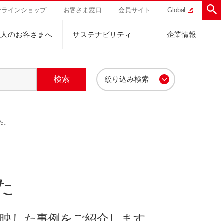
ンラインショップ
お客さま窓口
会員サイト
Global
法人のお客さまへ
サステナビリティ
企業情報
絞り込み検索
助けを
直営農園
UCCの活動
トラル
業
ハワイ
サステナビリティ
ルク・その他
ドリップポッド
た。
ティブ
事業
ジャマイカ
採用活動
研究活動
器・表示
Sustainability Challenge
UCCについて
事業
コーヒーギフト
UCC神戸コーヒービレッジ
器具・その他
サステナビリティチャレンジ
ゾート®︎
ボ
UCCのコーヒーマガジン
カフェのお仕事体験
ウェブマガジン
コノミー
Sustainability Report
た
サステナビリティレポート
ト
映した事例をご紹介します。