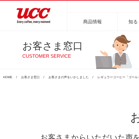
商品情報
知る
お客さま窓口
商品情報一覧
知る・楽しむ一覧
おでかけ・イベント情報一覧
サステナビリティ
企業情報
CUSTOMER SERVICE
商品カテゴリーで探す
レギュラーコーヒ
HOME
お客さま窓口
お客さまの声をいかしました
レギュラーコーヒー「ゴール
目的別で探す
淹れ方・使用方法
レギュラーコーヒー
インスタントコーヒー
おいしいコーヒーの淹れ方
UCCコーヒー博物館
UCCコ
コ
まめ知識
お客さまからいただいた声