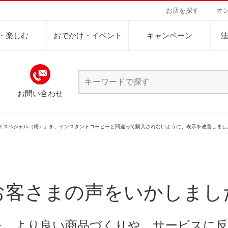
お店を探す
オ
・楽しむ
おでかけ・イベント
キャンペーン
お問い合わせ
Sustainability Vision
会社案内
自然を豊かにする手
事業内容
サステナビリティビジョン
トップメッセージ
カーボンニュー
コーヒー関連事
ー
インスタントコーヒー
ドリンク
ミ
ドスペシャル（粉）」を、インスタントコーヒーと間違って購入されないように、表示を改善しまし
パーパス ＆ バリュー
ネイチャーポジ
業務用サービス
人々を豊かにする手助けを
コーポレートメッセージ
外食事業
サステナブルなコーヒー調達
賞味期限・保存方法
品質・成分・原材料
環境と社会
容
ドリンク
企業概要
ドリップポッド
コーヒーマシン
サステナビリティ教育
人権の尊重
ーヒーアカデミー
ーヒー百科
工場見学
レシピ
東京ディズニーリ
UCCラ
キャンペーン・その他
沿革
地域・戦略事業
コーヒー×健康
サーキュラーエ
お客さまの声をいかしまし
ニュースリリース
海外事業
閉じる
グループサポー
を、より良い商品づくりや、サービスに反