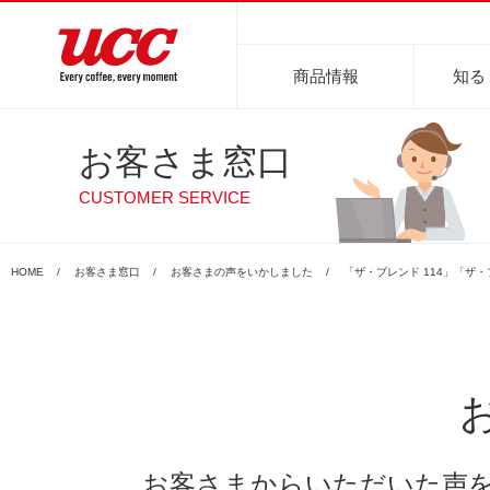
商品情報
知る
お客さま窓口
商品情報一覧
知る・楽しむ一覧
おでかけ・イベント情報一覧
サステナビリティ
企業情報
CUSTOMER SERVICE
商品カテゴリーで探す
レギュラーコーヒ
HOME
お客さま窓口
お客さまの声をいかしました
「ザ・ブレンド 114」「ザ
目的別で探す
淹れ方・使用方法
レギュラーコーヒー
インスタントコーヒー
おいしいコーヒーの淹れ方
UCCコーヒー博物館
UCCコ
コ
まめ知識
お客さまからいただいた声