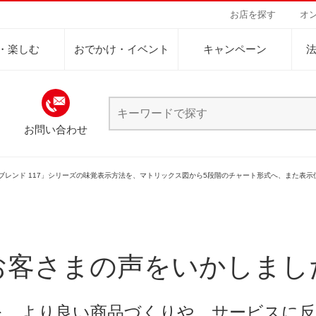
お店を探す
オ
・楽しむ
おでかけ・イベント
キャンペーン
お問い合わせ
Sustainability Vision
会社案内
自然を豊かにする手
事業内容
サステナビリティビジョン
トップメッセージ
カーボンニュー
コーヒー関連事
ー
インスタントコーヒー
ドリンク
ミ
・ブレンド 117」シリーズの味覚表示方法を、マトリックス図から5段階のチャート形式へ、また
パーパス ＆ バリュー
ネイチャーポジ
業務用サービス
人々を豊かにする手助けを
コーポレートメッセージ
外食事業
サステナブルなコーヒー調達
賞味期限・保存方法
品質・成分・原材料
環境と社会
容
ドリンク
企業概要
ドリップポッド
コーヒーマシン
サステナビリティ教育
人権の尊重
ーヒーアカデミー
ーヒー百科
工場見学
レシピ
東京ディズニーリ
UCCラ
キャンペーン・その他
沿革
地域・戦略事業
コーヒー×健康
サーキュラーエ
お客さまの声をいかしまし
ニュースリリース
海外事業
閉じる
グループサポー
を、より良い商品づくりや、サービスに反