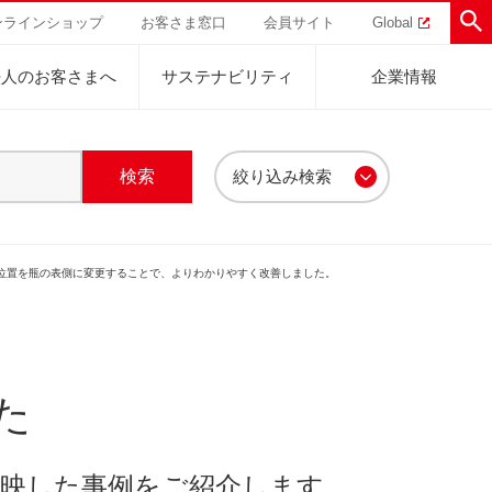
ンラインショップ
お客さま窓口
会員サイト
Global
法人のお客さまへ
サステナビリティ
企業情報
絞り込み検索
助けを
直営農園
UCCの活動
トラル
業
ハワイ
サステナビリティ
ルク・その他
ドリップポッド
表示位置を瓶の表側に変更することで、よりわかりやすく改善しました。
ティブ
事業
ジャマイカ
採用活動
研究活動
器・表示
Sustainability Challenge
UCCについて
事業
コーヒーギフト
UCC神戸コーヒービレッジ
器具・その他
サステナビリティチャレンジ
ゾート®︎
ボ
UCCのコーヒーマガジン
カフェのお仕事体験
ウェブマガジン
コノミー
Sustainability Report
た
サステナビリティレポート
ト
映した事例をご紹介します。