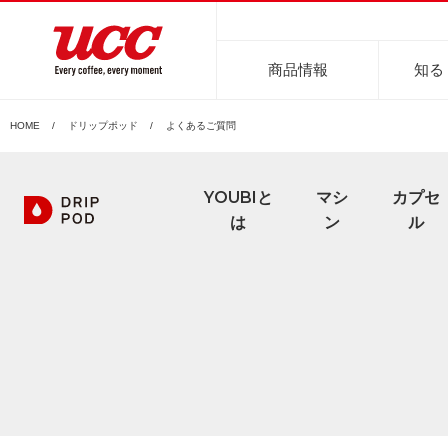
商品情報
知る
HOME
ドリップポッド
よくあるご質問
商品情報一覧
知る・楽しむ一覧
おでかけ・イベント情報一覧
サステナビリティ
企業情報
YOUBIと
マシ
カプセ
は
ン
ル
レギュラーコーヒー
インスタントコーヒー
おいしいコーヒーの淹れ方
UCCコーヒー博物館
UCCコ
コ