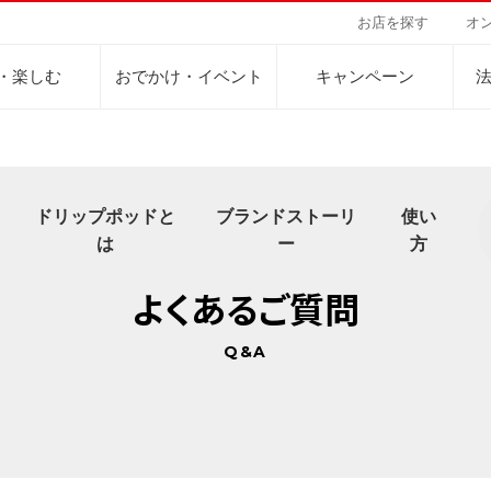
お店を探す
オ
・楽しむ
おでかけ・イベント
キャンペーン
ドリップポッドと
ブランドストーリ
使い
Sustainability Vision
会社案内
自然を豊かにする手
事業内容
は
ー
方
サステナビリティビジョン
トップメッセージ
カーボンニュー
コーヒー関連事
よくあるご質問
パーパス ＆ バリュー
ネイチャーポジ
業務用サービス
人々を豊かにする手助けを
コーポレートメッセージ
外食事業
サステナブルなコーヒー調達
環境と社会
ドリンク
企業概要
Q&A
ドリップポッド
コーヒーマシン
サステナビリティ教育
人権の尊重
ーヒーアカデミー
ーヒー百科
工場見学
レシピ
東京ディズニーリ
UCCラ
沿革
地域・戦略事業
コーヒー×健康
サーキュラーエ
ニュースリリース
海外事業
グループサポー