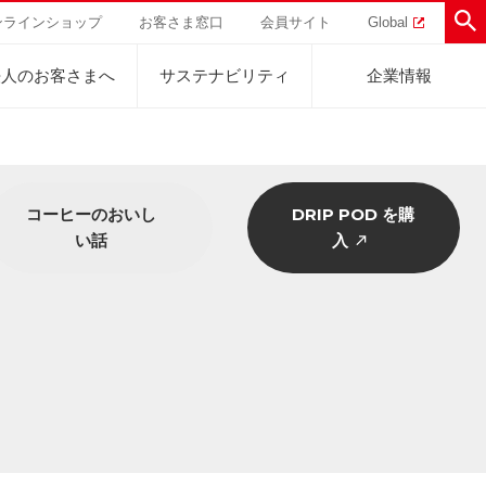
ンラインショップ
お客さま窓口
会員サイト
Global
法人のお客さまへ
サステナビリティ
企業情報
コーヒーのおいし
DRIP POD を購
助けを
直営農園
UCCの活動
い話
入
トラル
業
ハワイ
サステナビリティ
ティブ
事業
ジャマイカ
採用活動
研究活動
Sustainability Challenge
事業
コーヒーギフト
UCC神戸コーヒービレッジ
器具・その他
サステナビリティチャレンジ
ゾート®︎
ボ
UCCのコーヒーマガジン
カフェのお仕事体験
ウェブマガジン
コノミー
Sustainability Report
サステナビリティレポート
ト