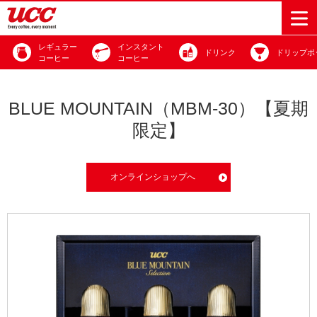
レギュラー
インスタント
ドリンク
ドリップポ
コーヒー
コーヒー
商品情報一覧
知る・楽しむ一覧
おでかけ・イベント情報一覧
サステナビリティ
企業情報
BLUE MOUNTAIN（MBM-30）【夏期
限定】
Sustainability
会社案内
自然を豊かに
事業内容
直営農園
UCCの活動
Vision
する手助けを
トップメッ
コーヒー関
ハワイ
サステナビ
レギュラーコ
インスタント
ドリップポッ
コーヒーギフ
サステナビ
カーボンニ
セージ
連事業
リティ
オンラインショップへ
UCCコーヒー
おいしいコー
UCCコーヒー
東京ディズニ
UCCのコーヒ
カフェのお仕
ジャマイカ
ーヒー
コーヒー
ドリンク
ド
ト
器具・その他
リティビジ
ュートラル
ヒーの淹れ方
博物館
コーヒー百科
アカデミー
工場見学
レシピ
ーリゾート®︎
UCCラボ
ーマガジン
事体験
パーパス
業務用サー
採用活動
ョン
Sustainability
ネイチャー
＆ バリュ
ビス事業
研究活動
Challenge
ポジティブ
ー
人々を豊かに
外食事業
サステナビ
UCC神戸コ
する手助けを
コーポレー
環境と社会
コーヒーマ
リティチャ
ーヒービレ
サステナブ
トメッセー
人権の尊重
シン事業
レンジ
ッジ
ルなコーヒ
ジ
サーキュラ
地域・戦略
ウェブマガ
ー調達
Sustainability
企業概要
ーエコノミ
事業
ジン
Report
サステナビ
沿革
ー