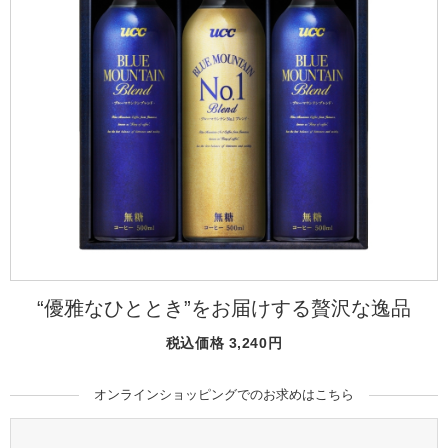
海外事業
サステナビ
リティ教育
ニュースリ
リティレポ
グループサ
コーヒー×
リース
ート
ポート
健康
“優雅なひととき”をお届けする贅沢な逸品
税込価格 3,240円
オンラインショッピングでのお求めはこちら