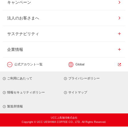
コーヒー百科
UCCコーヒー博物館
キャンペーン
ドリップポッド
レシピ
UCCコーヒーアカデミー
法人のお客さまへ
コーヒーギフト
UCCラボ
工場見学
サステナビリティ
サステナビリティ
器具・その他
UCCのコーヒーマガジン
東京ディズニーリゾート®︎
企業情報一覧
企業情報
カフェのお仕事体験
公式アカウント一覧
Global
サステナビリティビジョン
ご利用にあたって
プライバシーポリシー
サステナブルなコーヒー調達
トップメッセージ
情報セキュリティポリシー
サイトマップ
サステナビリティ教育
パーパス ＆ バリュー
製造所情報
UCC上島珈琲株式会社
コーヒー×健康
コーポレートメッセージ
Copyright © UCC UESHIMA COFFEE CO., LTD. All Rights Reserved.