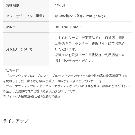
賞味期限
12ヶ月
セット寸法（セット重量）
縦288×横223×高さ79mm（2.8kg）
JANコード
49 01201 12964 3
こちらはシーズン限定商品です。百貨店、量販
店等のギフトセンター、通販サイトにてお求め
お取扱いについて
いただけます。
店頭でのお取扱いや在庫状況はご利用店舗へ直
接お問い合わせください。
【味覚特長】
・ブルーマウンテンNo.1ブレンド…ブルーマウンテンの中でも希少性の高い最高等級豆（※）
を使用しました。爽やかな酸味と香り、後味がすっきりとした味わいです。
・ブルーマウンテンブレンド…ブルーマウンテンならではの優雅な香り、調和のとれた味わい
を活かした濃厚なコクと香りの余韻が残る味わいです。
※ジャマイカ輸出規格における最高等級豆
ラインアップ