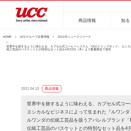
商品情報
知る
HOME
UCCグループ企業情報
2021年ニュースリリース
商品情報一覧
知る・楽しむ一覧
おでかけ・イベント情報一覧
サステナビリティ
企業情報
世界中を旅するように味わえる、カプセル式コーヒーシステム「UCCドリップポッド」 エシカ
統工芸品のバスケットとの特別なセット品を4月15日（木）より数量限定で発売
2021.04.15
商品情報
レギュラーコーヒー
インスタントコーヒー
おいしいコーヒーの淹れ方
UCCコーヒー博物館
UCCコ
コ
世界中を旅するように味わえる、カプセル式コー
エシカルなビジネスによって生まれた『ルワンダ
ルワンダの伝統工芸品を扱うアパレルブランド「R
伝統工芸品のバスケットとの特別なセット品を4月