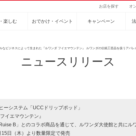
お店を探す
オ
・楽しむ
おでかけ・イベント
キャンペーン
ルなビジネスによって生まれた『ルワンダ フイエマウンテン』 ルワンダの伝統工芸品を扱うアパレルブ
ニュースリリース
Sustainability Vision
会社案内
自然を豊かにする手
事業内容
サステナビリティビジョン
トップメッセージ
カーボンニュー
コーヒー関連事
パーパス ＆ バリュー
ネイチャーポジ
業務用サービス
人々を豊かにする手助けを
コーポレートメッセージ
外食事業
サステナブルなコーヒー調達
環境と社会
ドリンク
企業概要
ドリップポッド
コーヒーマシン
サステナビリティ教育
人権の尊重
ーヒーアカデミー
ーヒー百科
工場見学
レシピ
東京ディズニーリ
UCCラ
沿革
地域・戦略事業
コーヒー×健康
サーキュラーエ
ヒーシステム「UCCドリップポッド」
ニュースリリース
海外事業
 フイエマウンテン』
グループサポー
uise B」とのコラボ商品を通じて、ルワンダ大使館と共にル
15日（木）より数量限定で発売