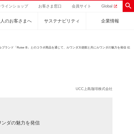
ンラインショップ
お客さま窓口
会員サイト
Global
法人のお客さまへ
サステナビリティ
企業情報
ランド「Ruise B」とのコラボ商品を通じて、ルワンダ大使館と共にルワンダの魅力を発信 伝
助けを
直営農園
UCCの活動
トラル
業
ハワイ
サステナビリティ
ティブ
事業
ジャマイカ
採用活動
研究活動
UCC上島珈琲株式会社
Sustainability Challenge
事業
コーヒーギフト
UCC神戸コーヒービレッジ
器具・その他
サステナビリティチャレンジ
ゾート®︎
ボ
UCCのコーヒーマガジン
カフェのお仕事体験
ウェブマガジン
コノミー
Sustainability Report
サステナビリティレポート
ト
ワンダの魅力を発信