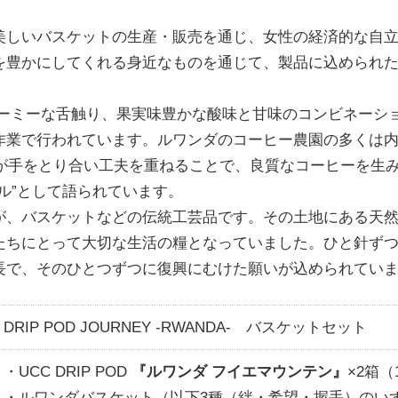
美しいバスケットの生産・販売を通じ、女性の経済的な自
を豊かにしてくれる身近なものを通じて、製品に込められた
ーミーな舌触り、果実味豊かな酸味と甘味のコンビネーシ
作業で行われています。ルワンダのコーヒー農園の多くは
者が手をとり合い工夫を重ねることで、良質なコーヒーを生
ル”として語られています。
が、バスケットなどの伝統工芸品です。その土地にある天
たちにとって大切な生活の糧となっていました。ひと針ず
長で、そのひとつずつに復興にむけた願いが込められてい
DRIP POD JOURNEY -RWANDA- バスケットセット
・UCC DRIP POD
『ルワンダ フイエマウンテン』
×2箱（
・ルワンダバスケット（以下3種（絆・希望・握手）のい