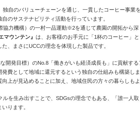
で」独自のバリューチェーンを通じ、一貫したコーヒー事業
独自のサステナビリティ活動を行っています。
国際協力機構）の一村一品運動※2を通じて農園の開拓から
イエマウンテン』
は、お客様のお手元に「1杯のコーヒー」
した、まさにUCCの理念を体現した製品です。
能な開発目標）のNo.8「働きがいも経済成長も」に貢献す
開発費として地域に還元するという独自の仕組みも構築し
質向上が見込めることに加え、地域住民の方々の暮らしも
クルを生み出すことで、SDGsの理念でもある、「誰一人
まいります。