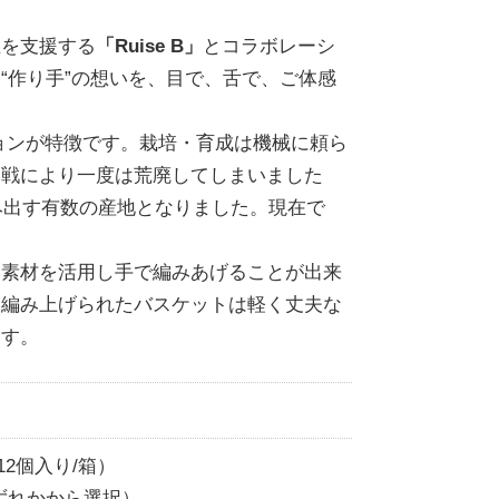
立を支援する
「Ruise B」
とコラボレーシ
“作り手”の想いを、目で、舌で、ご体感
ョンが特徴です。栽培・育成は機械に頼ら
内戦により一度は荒廃してしまいました
み出す有数の産地となりました。現在で
然素材を活用し手で編みあげることが出来
つ編み上げられたバスケットは軽く丈夫な
ます。
12個入り/箱）
ずれかから選択）