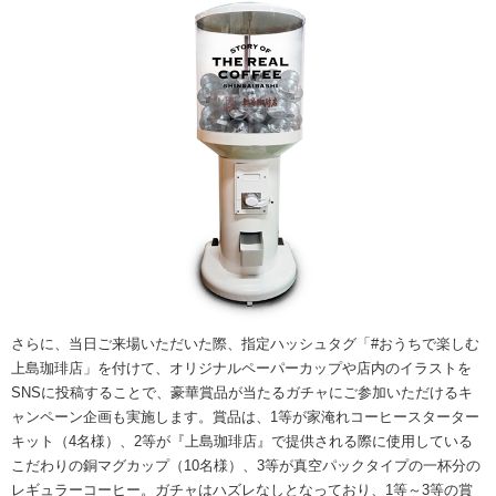
さらに、当日ご来場いただいた際、指定ハッシュタグ「#おうちで楽しむ
上島珈琲店」を付けて、オリジナルペーパーカップや店内のイラストを
SNSに投稿することで、豪華賞品が当たるガチャにご参加いただけるキ
ャンペーン企画も実施します。賞品は、1等が家淹れコーヒースターター
キット（4名様）、2等が『上島珈琲店』で提供される際に使用している
こだわりの銅マグカップ（10名様）、3等が真空パックタイプの一杯分の
レギュラーコーヒー。ガチャはハズレなしとなっており、1等～3等の賞