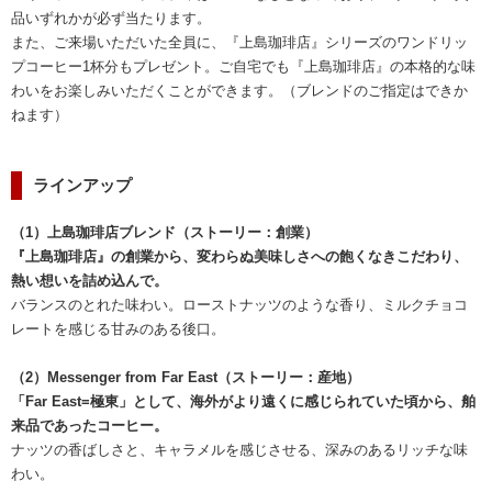
品いずれかが必ず当たります。
また、ご来場いただいた全員に、『上島珈琲店』シリーズのワンドリッ
プコーヒー1杯分もプレゼント。ご自宅でも『上島珈琲店』の本格的な味
わいをお楽しみいただくことができます。（ブレンドのご指定はできか
ねます）
ラインアップ
（1）上島珈琲店ブレンド（ストーリー：創業）
『上島珈琲店』の創業から、変わらぬ美味しさへの飽くなきこだわり、
熱い想いを詰め込んで。
バランスのとれた味わい。ローストナッツのような香り、ミルクチョコ
レートを感じる甘みのある後口。
（2）Messenger from Far East（ストーリー：産地）
「Far East=極東」として、海外がより遠くに感じられていた頃から、舶
来品であったコーヒー。
ナッツの香ばしさと、キャラメルを感じさせる、深みのあるリッチな味
わい。