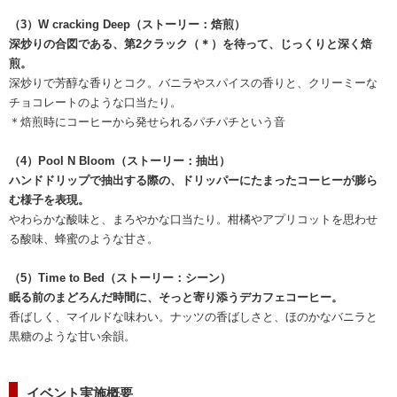
（3）W cracking Deep（ストーリー：焙煎）
深炒りの合図である、第2クラック（＊）を待って、じっくりと深く焙
煎。
深炒りで芳醇な香りとコク。バニラやスパイスの香りと、クリーミーな
チョコレートのような口当たり。
＊焙煎時にコーヒーから発せられるパチパチという音
（4）Pool N Bloom（ストーリー：抽出）
ハンドドリップで抽出する際の、ドリッパーにたまったコーヒーが膨ら
む様子を表現。
やわらかな酸味と、まろやかな口当たり。柑橘やアプリコットを思わせ
る酸味、蜂蜜のような甘さ。
（5）Time to Bed（ストーリー：シーン）
眠る前のまどろんだ時間に、そっと寄り添うデカフェコーヒー。
香ばしく、マイルドな味わい。ナッツの香ばしさと、ほのかなバニラと
黒糖のような甘い余韻。
イベント実施概要