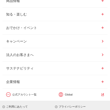
商品情報
レギュラーコーヒー
知る・楽しむ一覧
知る・楽しむ
インスタントコーヒー
おいしいコーヒーの淹れ方
おでかけ・イベント情報一覧
おでかけ・イベント
ドリンク
コーヒー百科
UCCコーヒー博物館
キャンペーン
ドリップポッド
レシピ
UCCコーヒーアカデミー
法人のお客さまへ
コーヒーギフト
UCCラボ
工場見学
サステナビリティ
サステナビリティ
器具・その他
UCCのコーヒーマガジン
東京ディズニーリゾート®︎
企業情報一覧
企業情報
カフェのお仕事体験
公式アカウント一覧
Global
サステナビリティビジョン
ご利用にあたって
プライバシーポリシー