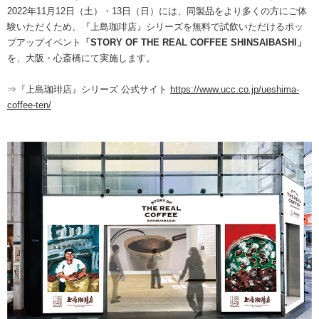
海外事業
サステナビ
リティ教育
2022年11月12日（土）・13日（日）には、同製品をより多くの方にご体
ニュースリ
リティレポ
グループサ
コーヒー×
験いただくため、『上島珈琲店』シリーズを無料で試飲いただけるポッ
リース
ート
ポート
健康
プアップイベント
「STORY OF THE REAL COFFEE SHINSAIBASHI」
を、大阪・心斎橋にて実施します。
⇒『上島珈琲店』シリーズ 公式サイト
https://www.ucc.co.jp/ueshima-
coffee-ten/