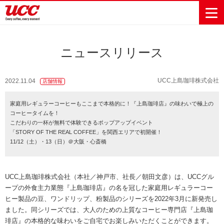
ニュースリリース
商品情報一覧
知る・楽しむ一覧
おでかけ・イベント情報一覧
サステナビリティ
企業情報
UCC上島珈琲株式会社
2022.11.04
店舗情報
Sustainability
会社案内
自然を豊かに
事業内容
直営農園
UCCの活動
家庭用レギュラーコーヒーもここまで本格的に！『上島珈琲店』の味わいで極上の
Vision
する手助けを
コーヒータイムを！
トップメッ
コーヒー関
ハワイ
サステナビ
レギュラーコ
インスタント
ドリップポッ
コーヒーギフ
サステナビ
カーボンニ
こだわりの一杯が無料で体験できるポップアップイベント
セージ
連事業
リティ
UCCコーヒー
おいしいコー
UCCコーヒー
東京ディズニ
UCCのコーヒ
カフェのお仕
ジャマイカ
ーヒー
コーヒー
ドリンク
ド
ト
器具・その他
「STORY OF THE REAL COFFEE」を関西エリアで初開催！
リティビジ
ュートラル
ヒーの淹れ方
博物館
コーヒー百科
アカデミー
工場見学
レシピ
ーリゾート®︎
UCCラボ
ーマガジン
事体験
パーパス
業務用サー
採用活動
11/12（土）・13（日）＠大阪・心斎橋
ョン
Sustainability
ネイチャー
＆ バリュ
ビス事業
研究活動
Challenge
ポジティブ
ー
人々を豊かに
外食事業
サステナビ
UCC神戸コ
する手助けを
コーポレー
環境と社会
コーヒーマ
リティチャ
ーヒービレ
UCC上島珈琲株式会社（本社／神戸市、社長／朝田文彦）は、UCCグル
サステナブ
トメッセー
人権の尊重
シン事業
レンジ
ッジ
ープの外食主力業態『上島珈琲店』の名を冠した家庭用レギュラーコー
ルなコーヒ
ジ
ヒー製品の豆、ワンドリップ、粉製品のシリーズを2022年3月に新発売し
サーキュラ
地域・戦略
ウェブマガ
ー調達
Sustainability
企業概要
ました。同シリーズでは、大人のための上質なコーヒー専門店『上島珈
ーエコノミ
事業
ジン
Report
サステナビ
琲店』の本格的な味わいをご自宅でお楽しみいただくことができます。
沿革
ー