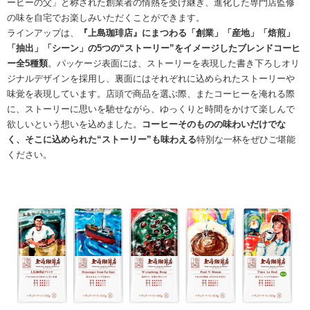
ーヒーの父」と称された創業者の情熱を受け継ぎ、進化した専門店監修
の味を自宅でお楽しみいただくことができます。
ラインアップは、
『上島珈琲店』にまつわる「創業」「産地」「焙煎」
「抽出」「シーン」の5つの“ストーリー”をイメージしたブレンドコーヒ
ー全5種類
。パッケージ表面には、ストーリーを表現した書き下ろしオリ
ジナルデザインを採用し、裏面にはそれぞれに込められたストーリーや
味覚を表現しています。店頭で商品を選ぶ際、またコーヒーを淹れる際
に、ストーリーに思いを馳せながら、ゆっくりと時間をかけて楽しんで
欲しいという想いを込めました。
コーヒーそのものの味わいだけでな
く、そこに込められた“ストーリー”も味わえる
特別な一杯をぜひご堪能
ください。