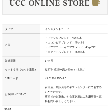
タイプ
インスタントコーヒー
・ブラジルブレンド 45g×2本
・コロンビアブレンド 45g×2本
内容
・パプアニューギニアブレンド 45g×2本
・エクアドルブレンド 45g×2本
賞味期限
37ヵ月
セット寸法（セット重量）
縦275×横290×高さ60mm（2.1kg）
JANコード
49 01201 15641 0
百貨店、量販店等のギフトセンターにてお求め
いただけます。
お取扱いについて
店頭でのお取扱いや在庫状況はご利用店舗へ直
接お問い合わせください。
【特長】