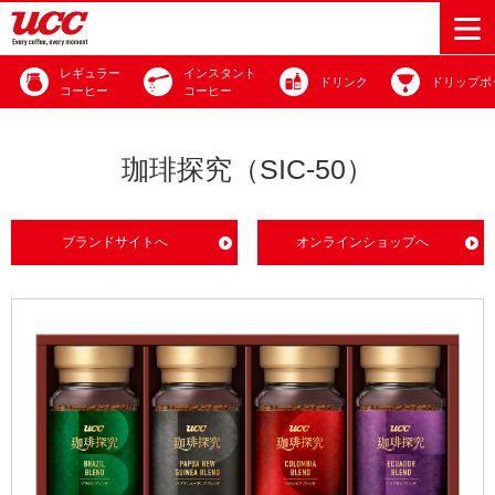
レギュラー
インスタント
ドリンク
ドリップポ
コーヒー
コーヒー
商品情報一覧
知る・楽しむ一覧
おでかけ・イベント情報一覧
サステナビリティ
企業情報
珈琲探究（SIC-50）
Sustainability
会社案内
自然を豊かに
事業内容
直営農園
UCCの活動
ブランドサイトへ
オンラインショップへ
Vision
する手助けを
トップメッ
コーヒー関
ハワイ
サステナビ
レギュラーコ
インスタント
ドリップポッ
コーヒーギフ
サステナビ
カーボンニ
セージ
連事業
リティ
UCCコーヒー
おいしいコー
UCCコーヒー
東京ディズニ
UCCのコーヒ
カフェのお仕
ジャマイカ
ーヒー
コーヒー
ドリンク
ド
ト
器具・その他
リティビジ
ュートラル
ヒーの淹れ方
博物館
コーヒー百科
アカデミー
工場見学
レシピ
ーリゾート®︎
UCCラボ
ーマガジン
事体験
パーパス
業務用サー
採用活動
ョン
Sustainability
ネイチャー
＆ バリュ
ビス事業
研究活動
Challenge
ポジティブ
ー
人々を豊かに
外食事業
サステナビ
UCC神戸コ
する手助けを
コーポレー
環境と社会
コーヒーマ
リティチャ
ーヒービレ
サステナブ
トメッセー
人権の尊重
シン事業
レンジ
ッジ
ルなコーヒ
ジ
サーキュラ
地域・戦略
ウェブマガ
ー調達
Sustainability
企業概要
ーエコノミ
事業
ジン
Report
サステナビ
沿革
ー