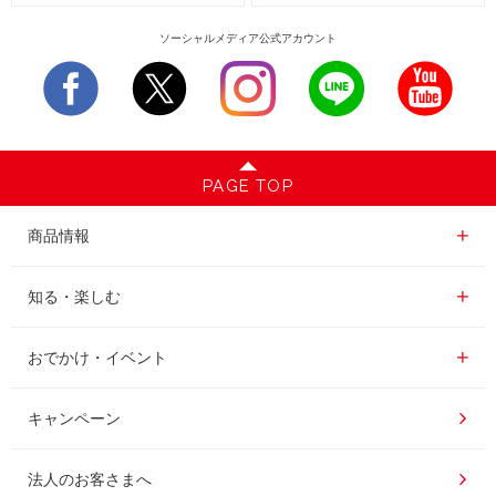
ソーシャルメディア公式アカウント
PAGE TOP
商品情報一覧
商品情報
レギュラーコーヒー
知る・楽しむ一覧
知る・楽しむ
インスタントコーヒー
おいしいコーヒーの淹れ方
おでかけ・イベント情報一覧
おでかけ・イベント
ドリンク
コーヒー百科
UCCコーヒー博物館
キャンペーン
ドリップポッド
レシピ
UCCコーヒーアカデミー
法人のお客さまへ