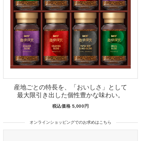
海外事業
サステナビ
リティ教育
ニュースリ
リティレポ
グループサ
コーヒー×
リース
ート
ポート
健康
産地ごとの特長を、「おいしさ」として
最大限引き出した個性豊かな味わい。
税込価格 5,000円
オンラインショッピングでのお求めはこちら