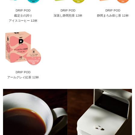
DRIP POD
DRIP POD
DRIP POD
鑑定士の誇り
深蒸し静岡煎茶 12杯
静岡まろみ焙じ茶 12杯
アイスコーヒー 12杯
DRIP POD
アールグレイ紅茶 12杯