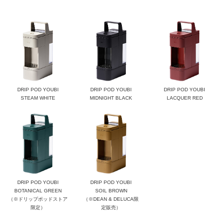
DRIP POD YOUBI​
DRIP POD YOUBI​
DRIP POD YOUBI​
STEAM WHITE
MIDNIGHT BLACK
LACQUER RED
DRIP POD YOUBI​
DRIP POD YOUBI
BOTANICAL GREEN​
SOIL BROWN
（※ドリップポッドストア
​（※DEAN & DELUCA限
限定）
定販売）​