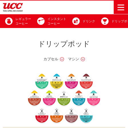
レギュラー
インスタント
ドリンク
ドリップポ
コーヒー
コーヒー
商品情報一覧
知る・楽しむ一覧
おでかけ・イベント情報一覧
サステナビリティ
企業情報
ドリップポッド
Sustainability
会社案内
自然を豊かに
事業内容
直営農園
UCCの活動
カプセル
マシン
Vision
する手助けを
トップメッ
コーヒー関
ハワイ
サステナビ
レギュラーコ
インスタント
ドリップポッ
コーヒーギフ
サステナビ
カーボンニ
セージ
連事業
リティ
UCCコーヒー
おいしいコー
UCCコーヒー
東京ディズニ
UCCのコーヒ
カフェのお仕
ジャマイカ
ーヒー
コーヒー
ドリンク
ド
ト
器具・その他
リティビジ
ュートラル
ヒーの淹れ方
博物館
コーヒー百科
アカデミー
工場見学
レシピ
ーリゾート®︎
UCCラボ
ーマガジン
事体験
パーパス
業務用サー
採用活動
ョン
Sustainability
ネイチャー
＆ バリュ
ビス事業
研究活動
Challenge
ポジティブ
ー
人々を豊かに
外食事業
サステナビ
UCC神戸コ
する手助けを
コーポレー
環境と社会
コーヒーマ
リティチャ
ーヒービレ
サステナブ
トメッセー
人権の尊重
シン事業
レンジ
ッジ
ルなコーヒ
ジ
サーキュラ
地域・戦略
ウェブマガ
ー調達
Sustainability
企業概要
ーエコノミ
事業
ジン
Report
サステナビ
沿革
ー