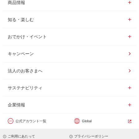
商品情報一覧
商品情報
レギュラーコーヒー
知る・楽しむ一覧
知る・楽しむ
インスタントコーヒー
おいしいコーヒーの淹れ方
おでかけ・イベント情報一覧
おでかけ・イベント
ドリンク
コーヒー百科
UCCコーヒー博物館
キャンペーン
ドリップポッド
レシピ
UCCコーヒーアカデミー
法人のお客さまへ
コーヒーギフト
UCCラボ
工場見学
サステナビリティ
サステナビリティ
器具・その他
UCCのコーヒーマガジン
東京ディズニーリゾート®︎
企業情報一覧
企業情報
カフェのお仕事体験
公式アカウント一覧
Global
サステナビリティビジョン
ご利用にあたって
プライバシーポリシー