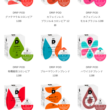
DRIP POD
DRIP POD
DRIP POD
グァテマラ＆コロンビア
カフェインレス
カフェインレス
12杯
ブラジル＆コロンビア 12
モカ＆ブラジル 12杯
杯
DRIP POD
DRIP POD
DRIP POD
有機栽培コロンビア
ブルーマウンテンブレンド
ハワイコナブレンド
12杯
12杯
12杯