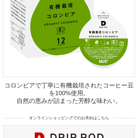
海外事業
サステナビ
リティ教育
ニュースリ
リティレポ
グループサ
コーヒー×
リース
ート
ポート
健康
コロンビアで丁寧に有機栽培されたコーヒー豆
を100%使用。
自然の恵みが詰まった芳醇な味わい。
オンラインショッピングでのお求めはこちら