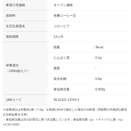
希望小売価格
オープン価格
原材料
有機コーヒー豆
生豆生産国名
コロンビア
賞味期限
13ヵ月
熱量
: 3kcal
たんぱく質
: 0.1g
栄養成分
脂質
: -
〔100mlあたり〕
炭水化物
: 0.6g
食塩相当量
: 0.003g
JANコード
49 01201 13743 3
※栄養成分は本製品1個（7.5g）を熱湯140mlで抽出した場合の分析値（同形態の代表的な配合
の分析結果を引用）
・食塩相当量は次の計算式に基づき記載しています。食塩相当量（g）＝ナトリウム量（㎎）
×2.54÷1000