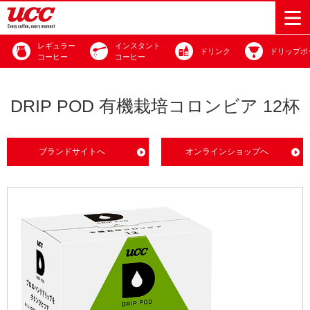
レギュラー
インスタント
ドリンク
ドリップポ
コーヒー
コーヒー
商品情報一覧
知る・楽しむ一覧
おでかけ・イベント情報一覧
サステナビリティ
企業情報
DRIP POD 有機栽培コロンビア 12杯
Sustainability
会社案内
自然を豊かに
事業内容
直営農園
UCCの活動
ブランドサイトへ
オンラインショップへ
Vision
する手助けを
トップメッ
コーヒー関
ハワイ
サステナビ
レギュラーコ
インスタント
ドリップポッ
コーヒーギフ
サステナビ
カーボンニ
セージ
連事業
リティ
UCCコーヒー
おいしいコー
UCCコーヒー
東京ディズニ
UCCのコーヒ
カフェのお仕
ジャマイカ
ーヒー
コーヒー
ドリンク
ド
ト
器具・その他
リティビジ
ュートラル
ヒーの淹れ方
博物館
コーヒー百科
アカデミー
工場見学
レシピ
ーリゾート®︎
UCCラボ
ーマガジン
事体験
パーパス
業務用サー
採用活動
ョン
Sustainability
ネイチャー
＆ バリュ
ビス事業
研究活動
Challenge
ポジティブ
ー
人々を豊かに
外食事業
サステナビ
UCC神戸コ
する手助けを
コーポレー
環境と社会
コーヒーマ
リティチャ
ーヒービレ
サステナブ
トメッセー
人権の尊重
シン事業
レンジ
ッジ
ルなコーヒ
ジ
サーキュラ
地域・戦略
ウェブマガ
ー調達
Sustainability
企業概要
ーエコノミ
事業
ジン
Report
サステナビ
沿革
ー