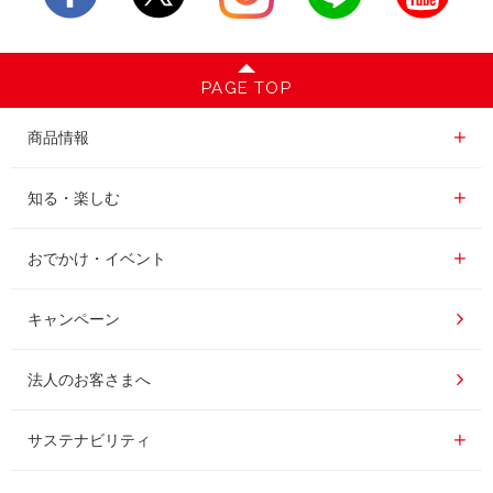
PAGE TOP
商品情報一覧
商品情報
レギュラーコーヒー
知る・楽しむ一覧
知る・楽しむ
インスタントコーヒー
おいしいコーヒーの淹れ方
おでかけ・イベント情報一覧
おでかけ・イベント
ドリンク
コーヒー百科
UCCコーヒー博物館
キャンペーン
ドリップポッド
レシピ
UCCコーヒーアカデミー
法人のお客さまへ
コーヒーギフト
UCCラボ
工場見学
サステナビリティ
サステナビリティ
器具・その他
UCCのコーヒーマガジン
東京ディズニーリゾート®︎