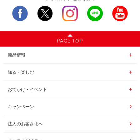
PAGE TOP
商品情報一覧
商品情報
レギュラーコーヒー
知る・楽しむ一覧
知る・楽しむ
インスタントコーヒー
おいしいコーヒーの淹れ方
おでかけ・イベント情報一覧
おでかけ・イベント
ドリンク
コーヒー百科
UCCコーヒー博物館
キャンペーン
ドリップポッド
レシピ
UCCコーヒーアカデミー
法人のお客さまへ
コーヒーギフト
UCCラボ
工場見学
サステナビリティ