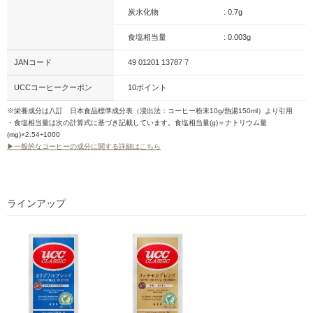
炭水化物
: 0.7g
食塩相当量
: 0.003g
JANコード
49 01201 13787 7
UCCコーヒークーポン
10ポイント
※栄養成分は八訂 日本食品標準成分表（浸出法：コーヒー粉末10g/熱湯150ml）より引用
・食塩相当量は次の計算式に基づき記載しています。食塩相当量(g)＝ナトリウム量
(mg)×2.54÷1000
▶一般的なコーヒーの成分に関する詳細はこちら
ラインアップ