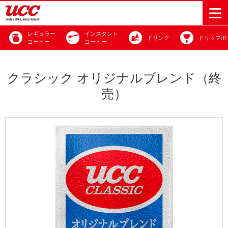
レギュラー
インスタント
ドリンク
ドリップポ
コーヒー
コーヒー
商品情報一覧
知る・楽しむ一覧
おでかけ・イベント情報一覧
サステナビリティ
企業情報
クラシック オリジナルブレンド（終
売）
Sustainability
会社案内
自然を豊かに
事業内容
直営農園
UCCの活動
Vision
する手助けを
トップメッ
コーヒー関
ハワイ
サステナビ
レギュラーコ
インスタント
ドリップポッ
コーヒーギフ
サステナビ
カーボンニ
セージ
連事業
リティ
UCCコーヒー
おいしいコー
UCCコーヒー
東京ディズニ
UCCのコーヒ
カフェのお仕
ジャマイカ
ーヒー
コーヒー
ドリンク
ド
ト
器具・その他
リティビジ
ュートラル
ヒーの淹れ方
博物館
コーヒー百科
アカデミー
工場見学
レシピ
ーリゾート®︎
UCCラボ
ーマガジン
事体験
パーパス
業務用サー
採用活動
ョン
Sustainability
ネイチャー
＆ バリュ
ビス事業
研究活動
Challenge
ポジティブ
ー
人々を豊かに
外食事業
サステナビ
UCC神戸コ
する手助けを
コーポレー
環境と社会
コーヒーマ
リティチャ
ーヒービレ
サステナブ
トメッセー
人権の尊重
シン事業
レンジ
ッジ
ルなコーヒ
ジ
サーキュラ
地域・戦略
ウェブマガ
ー調達
Sustainability
企業概要
ーエコノミ
事業
ジン
Report
サステナビ
沿革
ー