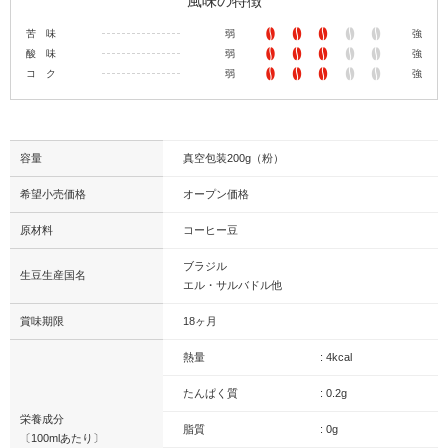
風味の特徴
苦 味
弱
強
酸 味
弱
強
コ ク
弱
強
容量
真空包装200g（粉）
希望小売価格
オープン価格
原材料
コーヒー豆
ブラジル
生豆生産国名
エル・サルバドル他
賞味期限
18ヶ月
熱量
: 4kcal
たんぱく質
: 0.2g
栄養成分
脂質
: 0g
〔100mlあたり〕