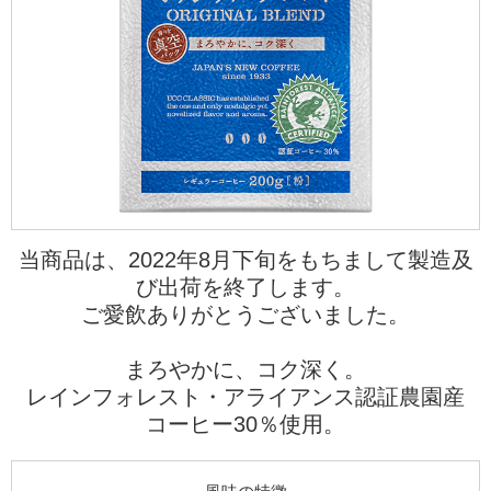
海外事業
サステナビ
リティ教育
ニュースリ
リティレポ
グループサ
コーヒー×
リース
ート
ポート
健康
当商品は、2022年8月下旬をもちまして製造及
び出荷を終了します。
ご愛飲ありがとうございました。
まろやかに、コク深く。
レインフォレスト・アライアンス認証農園産
コーヒー30％使用。