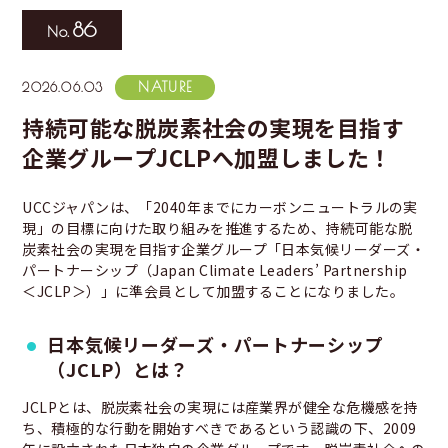
海外事業
サステナビ
リティ教育
ニュースリ
リティレポ
86
グループサ
コーヒー×
リース
ート
ポート
健康
2026.06.03
持続可能な脱炭素社会の実現を目指す
企業グループJCLPへ加盟しました！
UCCジャパンは、「2040年までにカーボンニュートラルの実
現」の目標に向けた取り組みを推進するため、持続可能な脱
炭素社会の実現を目指す企業グループ「日本気候リーダーズ・
パートナーシップ（Japan Climate Leaders’ Partnership
＜JCLP＞）」に準会員として加盟することになりました。
日本気候リーダーズ・パートナーシップ
（JCLP）とは？
JCLPとは、脱炭素社会の実現には産業界が健全な危機感を持
ち、積極的な行動を開始すべきであるという認識の下、2009