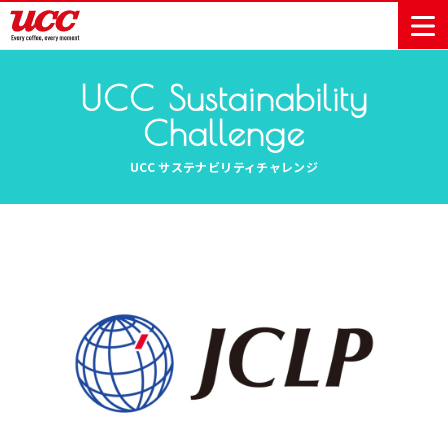
UCC Sustainability
Challenge
商品情報一覧
知る・楽しむ一覧
おでかけ・イベント情報一覧
サステナビリティ
企業情報
UCC サステナビリティチャレンジ
Sustainability
会社案内
自然を豊かに
事業内容
直営農園
UCCの活動
Vision
する手助けを
トップメッ
コーヒー関
ハワイ
サステナビ
レギュラーコ
インスタント
ドリップポッ
コーヒーギフ
サステナビ
カーボンニ
セージ
連事業
リティ
UCCコーヒー
おいしいコー
UCCコーヒー
東京ディズニ
UCCのコーヒ
カフェのお仕
ジャマイカ
ーヒー
コーヒー
ドリンク
ド
ト
器具・その他
リティビジ
ュートラル
ヒーの淹れ方
博物館
コーヒー百科
アカデミー
工場見学
レシピ
ーリゾート®︎
UCCラボ
ーマガジン
事体験
パーパス
業務用サー
採用活動
ョン
Sustainability
ネイチャー
＆ バリュ
ビス事業
研究活動
Challenge
ポジティブ
ー
人々を豊かに
外食事業
サステナビ
UCC神戸コ
する手助けを
コーポレー
環境と社会
コーヒーマ
リティチャ
ーヒービレ
サステナブ
トメッセー
人権の尊重
シン事業
レンジ
ッジ
ルなコーヒ
ジ
サーキュラ
地域・戦略
ウェブマガ
ー調達
Sustainability
企業概要
ーエコノミ
事業
ジン
Report
サステナビ
沿革
ー