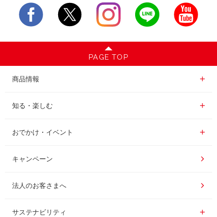
PAGE TOP
商品情報一覧
商品情報
レギュラーコーヒー
知る・楽しむ一覧
知る・楽しむ
インスタントコーヒー
おいしいコーヒーの淹れ方
おでかけ・イベント情報一覧
おでかけ・イベント
ドリンク
コーヒー百科
UCCコーヒー博物館
キャンペーン
ドリップポッド
レシピ
UCCコーヒーアカデミー
法人のお客さまへ
コーヒーギフト
UCCラボ
工場見学
サステナビリティ
サステナビリティ