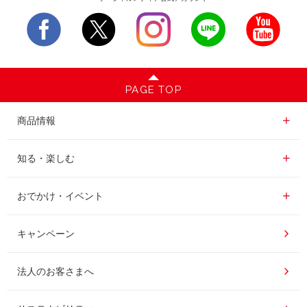
PAGE TOP
商品情報一覧
商品情報
レギュラーコーヒー
知る・楽しむ一覧
知る・楽しむ
インスタントコーヒー
おいしいコーヒーの淹れ方
おでかけ・イベント情報一覧
おでかけ・イベント
ドリンク
コーヒー百科
UCCコーヒー博物館
キャンペーン
ドリップポッド
レシピ
UCCコーヒーアカデミー
法人のお客さまへ
コーヒーギフト
UCCラボ
工場見学
サステナビリティ