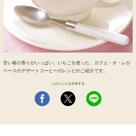
海外事業
サステナビ
リティ教育
ニュースリ
リティレポ
グループサ
コーヒー×
リース
ート
ポート
健康
甘い春の香りがいっぱい。いちごを使った、カフェ・オ・レが
ベースのデザートコーヒーのレシピのご紹介です。
このレシピを共有する