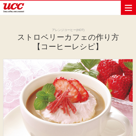
アレンジコーヒー(HOT)
ストロベリーカフェの作り方
商品情報一覧
知る・楽しむ一覧
おでかけ・イベント情報一覧
サステナビリティ
企業情報
【コーヒーレシピ】
Sustainability
会社案内
自然を豊かに
事業内容
直営農園
UCCの活動
Vision
する手助けを
トップメッ
コーヒー関
ハワイ
サステナビ
レギュラーコ
インスタント
ドリップポッ
コーヒーギフ
サステナビ
カーボンニ
セージ
連事業
リティ
UCCコーヒー
おいしいコー
UCCコーヒー
東京ディズニ
UCCのコーヒ
カフェのお仕
ジャマイカ
ーヒー
コーヒー
ドリンク
ド
ト
器具・その他
リティビジ
ュートラル
ヒーの淹れ方
博物館
コーヒー百科
アカデミー
工場見学
レシピ
ーリゾート®︎
UCCラボ
ーマガジン
事体験
パーパス
業務用サー
採用活動
ョン
Sustainability
ネイチャー
＆ バリュ
ビス事業
研究活動
Challenge
ポジティブ
ー
人々を豊かに
外食事業
サステナビ
UCC神戸コ
する手助けを
コーポレー
環境と社会
コーヒーマ
リティチャ
ーヒービレ
サステナブ
トメッセー
人権の尊重
シン事業
レンジ
ッジ
ルなコーヒ
ジ
サーキュラ
地域・戦略
ウェブマガ
ー調達
Sustainability
企業概要
ーエコノミ
事業
ジン
Report
サステナビ
沿革
ー