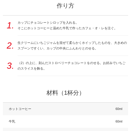
作り方
1.
カップにチョコレートシロップを入れる。
そこにホットコーヒーと温めた牛乳で作ったカフェ・オ・レを注ぐ。
2.
生クリームにいちごジャムを混ぜて柔らかくホイップしたものを、大きめの
スプーンですくい、カップの中央にふんわりとのせる。
3.
（2）の上に、刻んだストロベリーチョコレートをのせる。お好みでいちご
のスライスを飾る。
材料（1杯分）
ホットコーヒー
60ml
牛乳
60ml