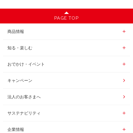
PAGE TOP
商品情報一覧
商品情報
レギュラーコーヒー
知る・楽しむ一覧
知る・楽しむ
インスタントコーヒー
おいしいコーヒーの淹れ方
おでかけ・イベント情報一覧
おでかけ・イベント
ドリンク
コーヒー百科
UCCコーヒー博物館
キャンペーン
ドリップポッド
レシピ
UCCコーヒーアカデミー
法人のお客さまへ
コーヒーギフト
UCCラボ
工場見学
サステナビリティ
サステナビリティ
器具・その他
UCCのコーヒーマガジン
東京ディズニーリゾート®︎
企業情報一覧
企業情報