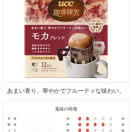
海外事業
サステナビ
リティ教育
ニュースリ
リティレポ
グループサ
コーヒー×
リース
ート
ポート
健康
あまい香り、華やかでフルーティな味わい。
風味の特徴
苦 味
弱
強
酸 味
弱
強
コ ク
弱
強