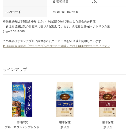
食塩相当量
: 0g
JANコード
49 01201 15786 8
※栄養成分は本製品1杯分（10g）を熱湯160mlで抽出した場合の分析値
食塩相当量は次の計算式に基づき記載しています。食塩相当量(g)＝ナトリウム量
(mg)×2.54÷1000
この商品はサステナブルに調達されたコーヒー豆を50％以上使用しています。
▶UCCが取り組む「サステナブルなコーヒー調達」とは｜UCCのサステナビリティ
ラインアップ
珈琲探究
珈琲探究
珈琲探究
ブルーマウンテンブレンド
炒り豆
炒り豆