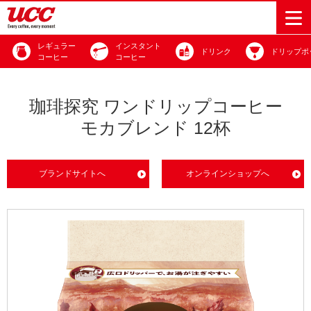
レギュラー
インスタント
ドリンク
ドリップポ
コーヒー
コーヒー
商品情報一覧
知る・楽しむ一覧
おでかけ・イベント情報一覧
サステナビリティ
企業情報
珈琲探究 ワンドリップコーヒー
モカブレンド 12杯
Sustainability
会社案内
自然を豊かに
事業内容
直営農園
UCCの活動
Vision
する手助けを
トップメッ
コーヒー関
ハワイ
サステナビ
レギュラーコ
インスタント
ドリップポッ
コーヒーギフ
サステナビ
カーボンニ
セージ
連事業
リティ
ブランドサイトへ
オンラインショップへ
UCCコーヒー
おいしいコー
UCCコーヒー
東京ディズニ
UCCのコーヒ
カフェのお仕
ジャマイカ
ーヒー
コーヒー
ドリンク
ド
ト
器具・その他
リティビジ
ュートラル
ヒーの淹れ方
博物館
コーヒー百科
アカデミー
工場見学
レシピ
ーリゾート®︎
UCCラボ
ーマガジン
事体験
パーパス
業務用サー
採用活動
ョン
Sustainability
ネイチャー
＆ バリュ
ビス事業
研究活動
Challenge
ポジティブ
ー
人々を豊かに
外食事業
サステナビ
UCC神戸コ
する手助けを
コーポレー
環境と社会
コーヒーマ
リティチャ
ーヒービレ
サステナブ
トメッセー
人権の尊重
シン事業
レンジ
ッジ
ルなコーヒ
ジ
サーキュラ
地域・戦略
ウェブマガ
ー調達
Sustainability
企業概要
ーエコノミ
事業
ジン
Report
サステナビ
沿革
ー