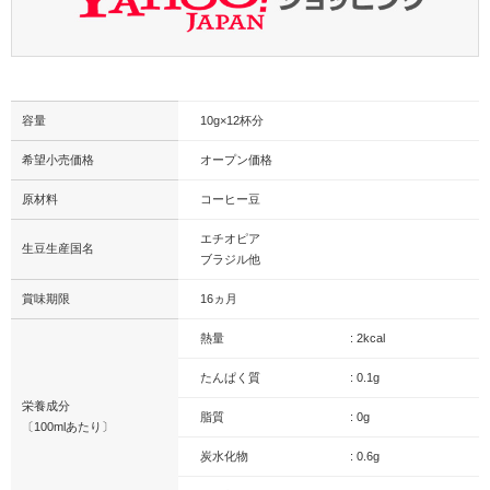
容量
10g×12杯分
希望小売価格
オープン価格
原材料
コーヒー豆
エチオピア
生豆生産国名
ブラジル他
賞味期限
16ヵ月
熱量
: 2kcal​
たんぱく質
: 0.1g
栄養成分
脂質
: 0g
〔100mlあたり〕
炭水化物
: 0.6g