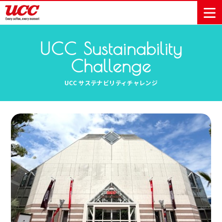
UCC Sustainability
Challenge
商品情報一覧
知る・楽しむ一覧
おでかけ・イベント情報一覧
サステナビリティ
企業情報
UCC サステナビリティチャレンジ
Sustainability
会社案内
自然を豊かに
事業内容
直営農園
UCCの活動
Vision
する手助けを
トップメッ
コーヒー関
ハワイ
サステナビ
レギュラーコ
インスタント
ドリップポッ
コーヒーギフ
サステナビ
カーボンニ
セージ
連事業
リティ
UCCコーヒー
おいしいコー
UCCコーヒー
東京ディズニ
UCCのコーヒ
カフェのお仕
ジャマイカ
ーヒー
コーヒー
ドリンク
ド
ト
器具・その他
リティビジ
ュートラル
ヒーの淹れ方
博物館
コーヒー百科
アカデミー
工場見学
レシピ
ーリゾート®︎
UCCラボ
ーマガジン
事体験
パーパス
業務用サー
採用活動
ョン
Sustainability
ネイチャー
＆ バリュ
ビス事業
研究活動
Challenge
ポジティブ
ー
人々を豊かに
外食事業
サステナビ
UCC神戸コ
する手助けを
コーポレー
環境と社会
コーヒーマ
リティチャ
ーヒービレ
サステナブ
トメッセー
人権の尊重
シン事業
レンジ
ッジ
ルなコーヒ
ジ
サーキュラ
地域・戦略
ウェブマガ
ー調達
Sustainability
企業概要
ーエコノミ
事業
ジン
Report
サステナビ
沿革
ー