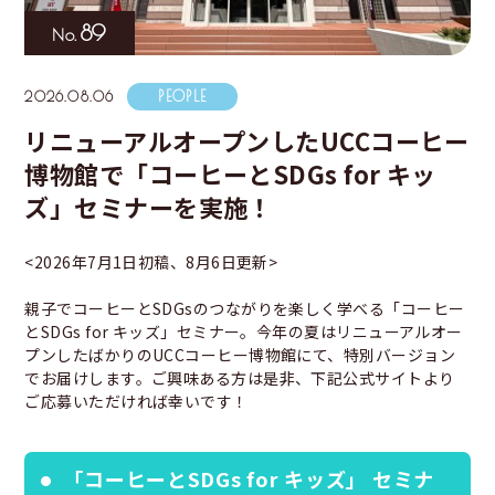
海外事業
サステナビ
リティ教育
ニュースリ
リティレポ
89
グループサ
コーヒー×
リース
ート
ポート
健康
2026.08.06
リニューアルオープンしたUCCコーヒー
博物館で「コーヒーとSDGs for キッ
ズ」セミナーを実施！
<2026年7月1日初稿、8月6日更新>
親子でコーヒーとSDGsのつながりを楽しく学べる「コーヒー
とSDGs for キッズ」セミナー。今年の夏はリニューアルオー
プンしたばかりのUCCコーヒー博物館にて、特別バージョン
でお届けします。ご興味ある方は是非、下記公式サイトより
ご応募いただければ幸いです！
「コーヒーとSDGs for キッズ」 セミナ