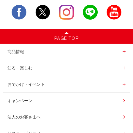
PAGE TOP
商品情報一覧
商品情報
レギュラーコーヒー
知る・楽しむ一覧
知る・楽しむ
インスタントコーヒー
おいしいコーヒーの淹れ方
おでかけ・イベント情報一覧
おでかけ・イベント
ドリンク
コーヒー百科
UCCコーヒー博物館
キャンペーン
ドリップポッド
レシピ
UCCコーヒーアカデミー
法人のお客さまへ
コーヒーギフト
UCCラボ
工場見学
サステナビリティ