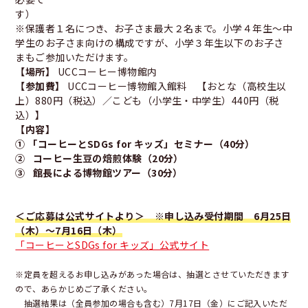
※保護者１名につき、お子さま最大２名まで。小学４年生～中
学生のお子さま向けの構成ですが、小学３年生以下のお子さ
まもご参加いただけます。
【場所】
UCCコーヒー博物館内
【参加費】
UCCコーヒー博物館入館料 【おとな（高校生以
上）880円（税込）／こども（小学生・中学生）440円（税
込）】
【内容】
① 「コーヒーとSDGs for キッズ」セミナー（40分）
② コーヒー生豆の焙煎体験（20分）
③ 館長による博物館ツアー（30分）
＜ご応募は公式サイトより＞ ※申し込み受付期間 6月25日
（木）～7月16日（木）
「コーヒーとSDGs for キッズ」公式サイト
※定員を超えるお申し込みがあった場合は、抽選とさせていただきます
ので、あらかじめご了承ください。
抽選結果は（全員参加の場合も含む）7月17日（金）にご記入いただ