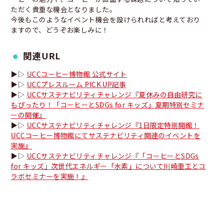
ただく貴重な機会となりました。
今後もこのようなイベント機会を設けられればと考えており
ますので、どうぞお楽しみに！
関連URL
▶▷
UCCコーヒー博物館 公式サイト
▶▷
UCCプレスルーム PICK UP記事
▶▷
UCCサステナビリティチャレンジ『夏休みの自由研究に
もぴったり！「コーヒーとSDGs for キッズ」夏期特別セミナ
ーの開催』
▶▷
UCCサステナビリティチャレンジ『1日限定特別開館！
UCCコーヒー博物館にてサステナビリティ関連のイベントを
実施』
▶▷
UCCサステナビリティチャレンジ『「コーヒーとSDGs
for キッズ」次世代エネルギー「水素」について川崎重工とコ
ラボセミナーを実施！』