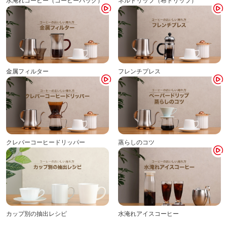
水淹れコーヒー（コーヒーバッグ）
ネルドリップ（布ドリップ）
海外事業
サステナビ
リティ教育
ニュースリ
リティレポ
グループサ
コーヒー×
リース
ート
ポート
健康
金属フィルター
フレンチプレス
クレバーコーヒードリッパー
蒸らしのコツ
カップ別の抽出レシピ
水淹れアイスコーヒー