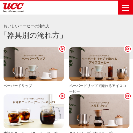
おいしいコーヒーの淹れ方
「器具別の淹れ方」
商品情報一覧
知る・楽しむ一覧
おでかけ・イベント情報一覧
サステナビリティ
企業情報
Sustainability
会社案内
自然を豊かに
事業内容
直営農園
UCCの活動
Vision
する手助けを
トップメッ
コーヒー関
ハワイ
サステナビ
レギュラーコ
インスタント
ドリップポッ
コーヒーギフ
サステナビ
カーボンニ
セージ
連事業
リティ
UCCコーヒー
おいしいコー
UCCコーヒー
東京ディズニ
UCCのコーヒ
カフェのお仕
ジャマイカ
ーヒー
コーヒー
ドリンク
ド
ト
器具・その他
リティビジ
ュートラル
ヒーの淹れ方
博物館
コーヒー百科
アカデミー
工場見学
レシピ
ーリゾート®︎
UCCラボ
ーマガジン
事体験
パーパス
業務用サー
採用活動
ョン
ペーパードリップ
ペーパードリップで淹れるアイスコ
Sustainability
ネイチャー
＆ バリュ
ビス事業
研究活動
Challenge
ーヒー
ポジティブ
ー
人々を豊かに
外食事業
サステナビ
UCC神戸コ
する手助けを
コーポレー
環境と社会
コーヒーマ
リティチャ
ーヒービレ
サステナブ
トメッセー
人権の尊重
シン事業
レンジ
ッジ
ルなコーヒ
ジ
サーキュラ
地域・戦略
ウェブマガ
ー調達
Sustainability
企業概要
ーエコノミ
事業
ジン
Report
サステナビ
沿革
ー