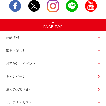
PAGE TOP
商品情報一覧
商品情報
レギュラーコーヒー
知る・楽しむ一覧
知る・楽しむ
インスタントコーヒー
おいしいコーヒーの淹れ方
おでかけ・イベント情報一覧
おでかけ・イベント
ドリンク
コーヒー百科
UCCコーヒー博物館
キャンペーン
ドリップポッド
レシピ
UCCコーヒーアカデミー
法人のお客さまへ
コーヒーギフト
UCCラボ
工場見学
サステナビリティ
サステナビリティ