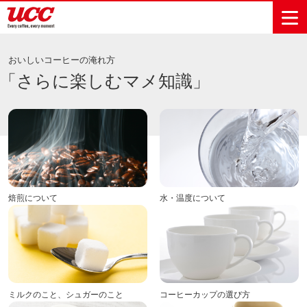
おいしいコーヒーの淹れ方
「さらに楽しむマメ知識」
商品情報一覧
知る・楽しむ一覧
おでかけ・イベント情報一覧
サステナビリティ
企業情報
Sustainability
会社案内
自然を豊かに
事業内容
直営農園
UCCの活動
Vision
する手助けを
トップメッ
コーヒー関
ハワイ
サステナビ
レギュラーコ
インスタント
ドリップポッ
コーヒーギフ
サステナビ
カーボンニ
セージ
連事業
リティ
UCCコーヒー
おいしいコー
UCCコーヒー
東京ディズニ
UCCのコーヒ
カフェのお仕
ジャマイカ
ーヒー
コーヒー
ドリンク
ド
ト
器具・その他
リティビジ
ュートラル
ヒーの淹れ方
博物館
コーヒー百科
アカデミー
工場見学
レシピ
ーリゾート®︎
UCCラボ
ーマガジン
事体験
パーパス
業務用サー
採用活動
ョン
焙煎について
水・温度について
Sustainability
ネイチャー
＆ バリュ
ビス事業
研究活動
Challenge
ポジティブ
ー
人々を豊かに
外食事業
サステナビ
UCC神戸コ
する手助けを
コーポレー
環境と社会
コーヒーマ
リティチャ
ーヒービレ
サステナブ
トメッセー
人権の尊重
シン事業
レンジ
ッジ
ルなコーヒ
ジ
サーキュラ
地域・戦略
ウェブマガ
ー調達
Sustainability
企業概要
ーエコノミ
事業
ジン
Report
ミルクのこと、シュガーのこと
コーヒーカップの選び方
サステナビ
沿革
ー