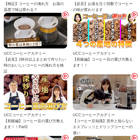
【検証】コーヒーの淹れ方 お湯の
【必見】お湯を注ぐ回数でコーヒー
温度で味は変わる？
の味が変わります
UCCコーヒーアカデミー
UCCコーヒーアカデミー
【必見】2杯分以上まとめて作りたい
【初級編】コーヒー豆の選び方教え
時のおいしいコーヒーの淹れ方を検
ます！！
証
UCCコーヒーアカデミー
UCCコーヒーアカデミー
【初級編】コーヒー豆の選び方教え
【コーヒー豆知識】意外と知らない
ます！！Part2
エスプレッソとドリップコーヒーの
違い