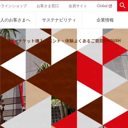
ンラインショップ
お客さま窓口
会員サイト
Global
法人のお客さまへ
サステナビリティ
企業情報
内
ご予約・チケット購入
イベント・体験
よくあるご質問
ENGLISH
助けを
直営農園
UCCの活動
トラル
業
ハワイ
サステナビリティ
ティブ
事業
ジャマイカ
採用活動
研究活動
Sustainability Challenge
事業
コーヒーギフト
UCC神戸コーヒービレッジ
器具・その他
サステナビリティチャレンジ
ゾート®︎
ボ
UCCのコーヒーマガジン
カフェのお仕事体験
ウェブマガジン
コノミー
Sustainability Report
サステナビリティレポート
ト