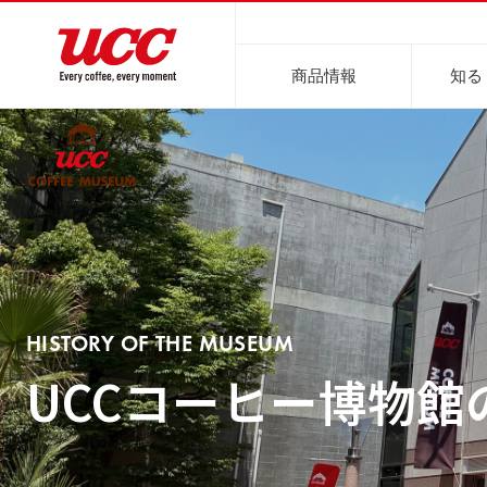
商品情報
知る
商品情報一覧
知る・楽しむ一覧
おでかけ・イベント情報一覧
サステナビリティ
企業情報
HISTORY OF THE MUSEUM
レギュラーコーヒー
インスタントコーヒー
おいしいコーヒーの淹れ方
UCCコーヒー博物館
UCCコ
コ
UCCコーヒー博物館