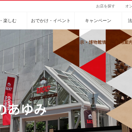
お店を探す
オ
・楽しむ
おでかけ・イベント
キャンペーン
展示・博物館情報
ご利用案
Sustainability Vision
会社案内
自然を豊かにする手
事業内容
サステナビリティビジョン
トップメッセージ
カーボンニュー
コーヒー関連事
パーパス ＆ バリュー
ネイチャーポジ
業務用サービス
人々を豊かにする手助けを
コーポレートメッセージ
外食事業
サステナブルなコーヒー調達
環境と社会
ドリンク
企業概要
ドリップポッド
コーヒーマシン
サステナビリティ教育
人権の尊重
ーヒーアカデミー
ーヒー百科
工場見学
レシピ
東京ディズニーリ
UCCラ
のあゆみ
沿革
地域・戦略事業
コーヒー×健康
サーキュラーエ
ニュースリリース
海外事業
グループサポー