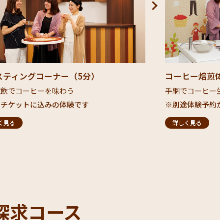
スティングコーナー（5分）
コーヒー焙煎体
試飲でコーヒーを味わう
手網でコーヒー生
チケットに込みの体験です​
※別途体験予約が
く見る
詳しく見る
探求コース​