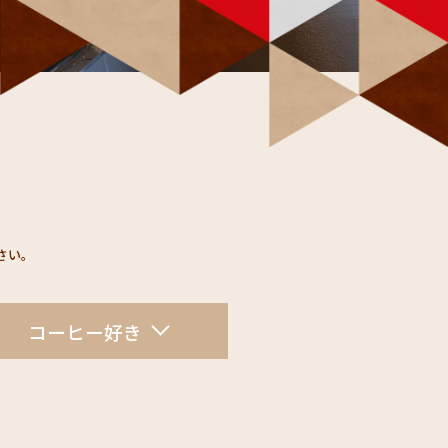
い。​
コーヒー好き