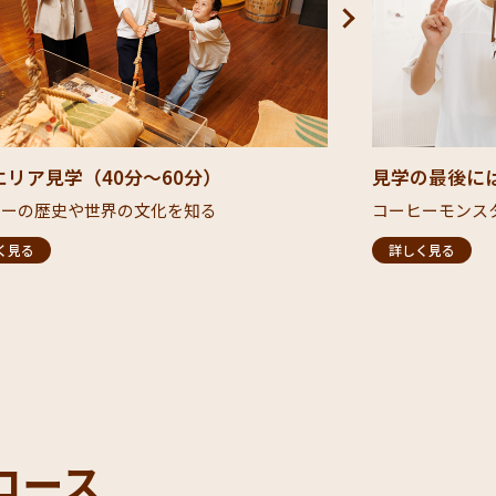
エリア見学（40分～60分）
見学の最後に
ーの歴史や世界の文化を知る​
コーヒーモンスタ
く見る
詳しく見る
コース​