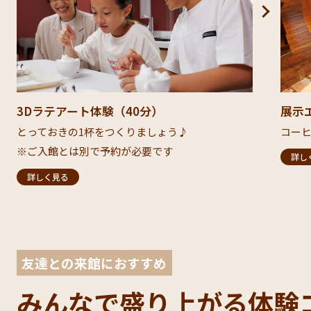
3Dラテアート体験（40分）​
展示
とっておきの1杯をつくりましょう♪​
コーヒ
※ご入館とは別で予約が必要です
詳し
詳しく見る
友達との来館におすすめ
みんなで盛り上がる
体験