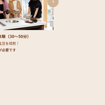
験（30〜50分）​
フォトスポット​
豆を焙煎！​
賑やかな思い出写真を♪
必要です​​