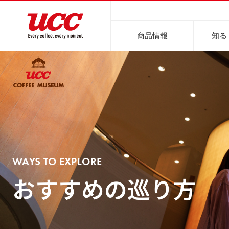
商品情報
知る
商品情報一覧
知る・楽しむ一覧
おでかけ・イベント情報一覧
サステナビリティ
企業情報
WAYS TO EXPLORE
レギュラーコーヒー
インスタントコーヒー
おいしいコーヒーの淹れ方
UCCコーヒー博物館
UCCコ
コ
おすすめの
巡り方​