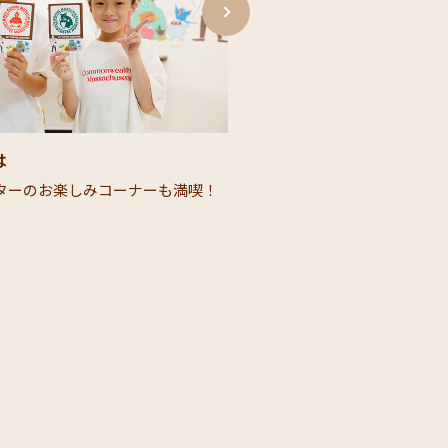
は
ミュージアムショップ​
ーの​お楽しみコーナーも満喫！​
博物館限定のグッズも多数
詳しく見る