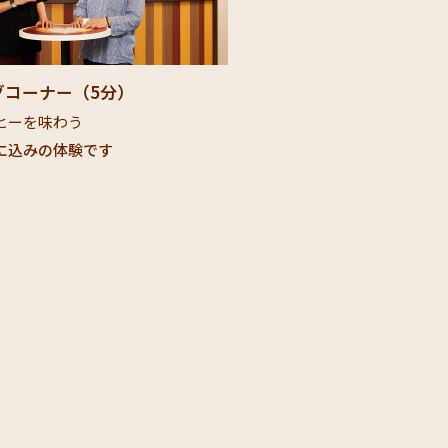
コーナー（5分）​
Lounge：イントロダ
ーを味わう​
分）
に込みの体験です​
ブレンドとペアリングを楽
​※別途体験予約が必要です​​
詳しく見る