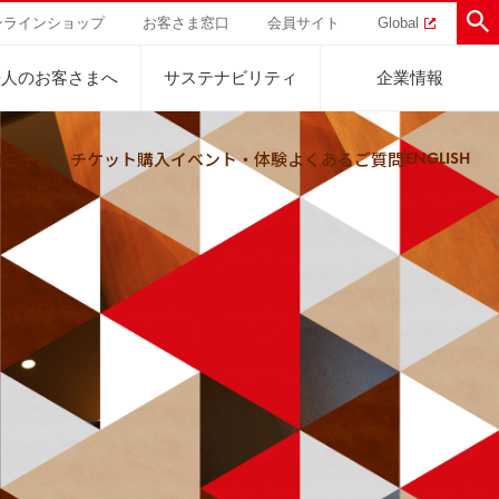
ンラインショップ
お客さま窓口
会員サイト
Global
法人のお客さまへ
サステナビリティ
企業情報
内
ご予約・チケット購入
イベント・体験
よくあるご質問
ENGLISH
助けを
直営農園
UCCの活動
トラル
業
ハワイ
サステナビリティ
ティブ
事業
ジャマイカ
採用活動
研究活動
Sustainability Challenge
事業
コーヒーギフト
UCC神戸コーヒービレッジ
器具・その他
サステナビリティチャレンジ
ゾート®︎
ボ
UCCのコーヒーマガジン
カフェのお仕事体験
ウェブマガジン
コノミー
Sustainability Report
サステナビリティレポート
ト