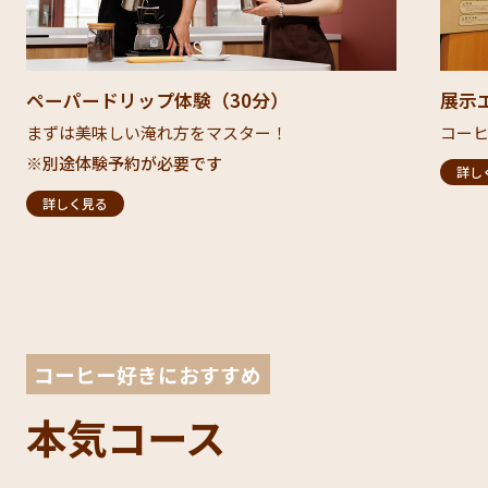
ペーパードリップ体験（30分）​
展示エ
まずは美味しい淹れ方をマスター！​
コーヒ
​※別途体験予約が必要です​
詳し
詳しく見る
コーヒー好き​におすすめ
本気コース​