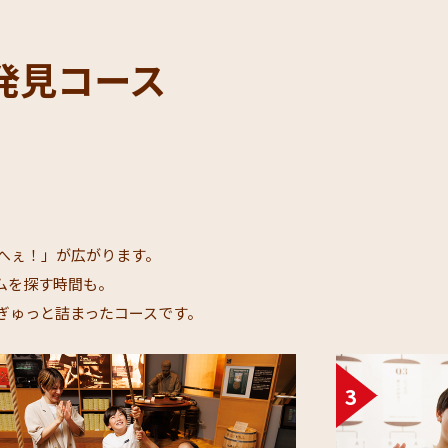
発見コース​
ぇ！」が広がります。​
を探す時間も。​
ゅっと詰まったコースです。​