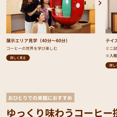
展示エリア見学（40分～60分）​
テイ
コーヒーの世界を学び楽しむ​
ミニ
※入館
詳しく見る
詳し
おひとりでの来館におすすめ
ゆっくり味わう​
コーヒー