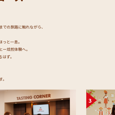
までの旅路に触れながら、​
っと一息。​
ー焙煎体験へ。​
はず。​
​​