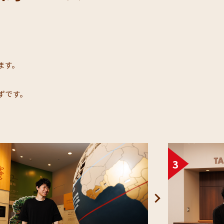
​
す。​
です。​