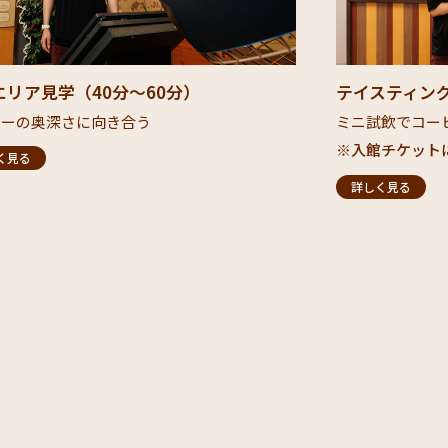
リア見学（40分～60分）​
テイスティング
ーの奥深さに向き合う​
ミニ試飲でコーヒ
​※入館チケット
く見る
詳しく見る