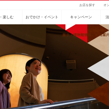
お店を探す
オ
・楽しむ
おでかけ・イベント
キャンペーン
展示・博物館情報
ご利用案
Sustainability Vision
会社案内
自然を豊かにする手
事業内容
サステナビリティビジョン
トップメッセージ
カーボンニュー
コーヒー関連事
パーパス ＆ バリュー
ネイチャーポジ
業務用サービス
人々を豊かにする手助けを
コーポレートメッセージ
外食事業
サステナブルなコーヒー調達
環境と社会
ドリンク
企業概要
ドリップポッド
コーヒーマシン
サステナビリティ教育
人権の尊重
ーヒーアカデミー
ーヒー百科
工場見学
レシピ
東京ディズニーリ
UCCラ
沿革
地域・戦略事業
コーヒー×健康
サーキュラーエ
ニュースリリース
海外事業
グループサポー