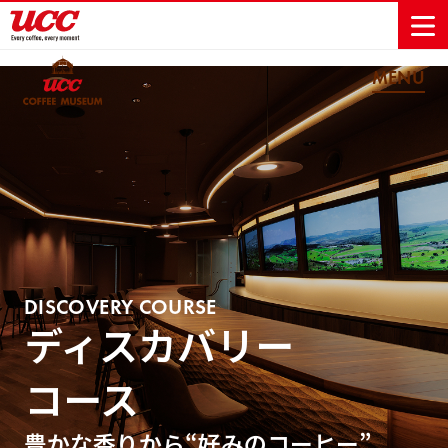
MENU
商品情報一覧
知る・楽しむ一覧
おでかけ・イベント情報一覧
サステナビリティ
企業情報
Sustainability
会社案内
自然を豊かに
事業内容
直営農園
UCCの活動
Vision
する手助けを
トップメッ
コーヒー関
ハワイ
サステナビ
レギュラーコ
インスタント
ドリップポッ
コーヒーギフ
サステナビ
カーボンニ
セージ
連事業
リティ
UCCコーヒー
おいしいコー
UCCコーヒー
東京ディズニ
UCCのコーヒ
カフェのお仕
ジャマイカ
ーヒー
コーヒー
ドリンク
ド
ト
器具・その他
リティビジ
ュートラル
ヒーの淹れ方
博物館
コーヒー百科
アカデミー
工場見学
レシピ
ーリゾート®︎
UCCラボ
ーマガジン
事体験
パーパス
業務用サー
採用活動
ョン
Sustainability
ネイチャー
＆ バリュ
ビス事業
DISCOVERY COURSE
研究活動
Challenge
ポジティブ
ー
ディスカバリー
人々を豊かに
外食事業
サステナビ
UCC神戸コ
する手助けを
コーポレー
環境と社会
コーヒーマ
リティチャ
ーヒービレ
サステナブ
トメッセー
人権の尊重
シン事業
レンジ
ッジ
コース
ルなコーヒ
ジ
サーキュラ
地域・戦略
ウェブマガ
ー調達
Sustainability
企業概要
ーエコノミ
事業
ジン
Report
豊かな香りから“好みのコーヒー”
サステナビ
沿革
ー