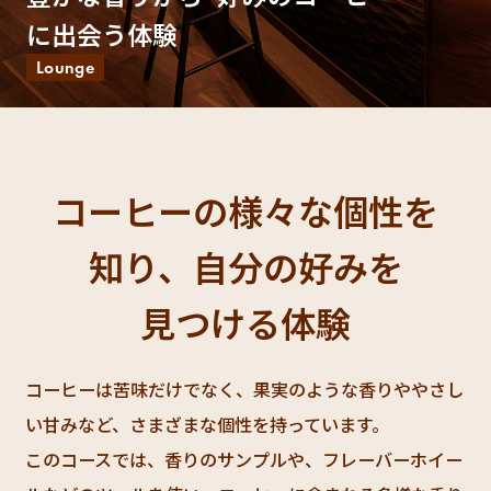
海外事業
サステナビ
リティ教育
に出会う体験
ニュースリ
リティレポ
グループサ
コーヒー×
リース
ート
ポート
健康
Lounge
コーヒーの様々な個性を
知り、自分の好みを
見つける体験
コーヒーは苦味だけでなく、果実のような香りややさし
い甘みなど、さまざまな個性を持っています。
このコースでは、香りのサンプルや、フレーバーホイー