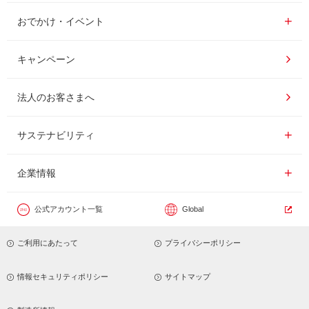
インスタントコーヒー
おいしいコーヒーの淹れ方
おでかけ・イベント情報一覧
おでかけ・イベント
ドリンク
コーヒー百科
UCCコーヒー博物館
キャンペーン
ドリップポッド
レシピ
UCCコーヒーアカデミー
法人のお客さまへ
コーヒーギフト
UCCラボ
工場見学
サステナビリティ
サステナビリティ
器具・その他
UCCのコーヒーマガジン
東京ディズニーリゾート®︎
企業情報一覧
企業情報
カフェのお仕事体験
公式アカウント一覧
Global
サステナビリティビジョン
ご利用にあたって
プライバシーポリシー
サステナブルなコーヒー調達
トップメッセージ
情報セキュリティポリシー
サイトマップ
サステナビリティ教育
パーパス ＆ バリュー