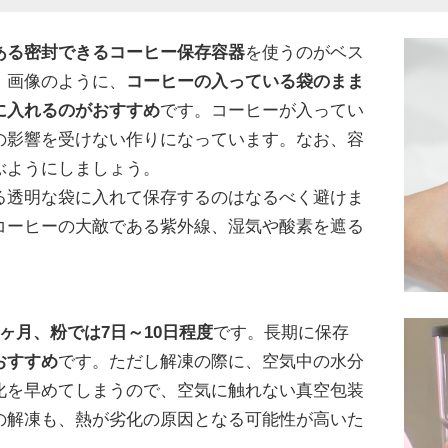
ある密封できるコーヒー保存容器
を使うのがベス
、画像のように、
コーヒーの入っている袋のまま
に入れるのがおすすめ
です。コーヒーが入ってい
の影響を受けない作りになっています。なお、容
ぶようにしましょう。
る透明な袋に入れて保存するのはなるべく避けま
コーヒーの大敵である紫外線、湿気や酸素を遮る
ヶ月、粉では7日～10日程度
です。長期に保存
おすすめ
です。ただし解凍の際に、空気中の水分
化を早めてしまうので、空気に触れない真空包装
の解凍も、熱が劣化の原因となる可能性が高いた