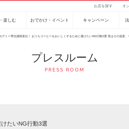
お店を探す
オ
・楽しむ
おでかけ・イベント
キャンペーン
アカデミー専任講師直伝！ おうちコーヒーをおいしくするために避けたいNG行動3選 実はその温度、
プレスルーム
Sustainability Vision
会社案内
自然を豊かにする手
事業内容
サステナビリティビジョン
トップメッセージ
カーボンニュー
コーヒー関連事
PRESS ROOM
パーパス ＆ バリュー
ネイチャーポジ
業務用サービス
人々を豊かにする手助けを
コーポレートメッセージ
外食事業
サステナブルなコーヒー調達
環境と社会
ドリンク
企業概要
ドリップポッド
コーヒーマシン
サステナビリティ教育
人権の尊重
ーヒーアカデミー
ーヒー百科
工場見学
レシピ
東京ディズニーリ
UCCラ
沿革
地域・戦略事業
コーヒー×健康
サーキュラーエ
ニュースリリース
海外事業
！
グループサポー
けたいNG行動3選