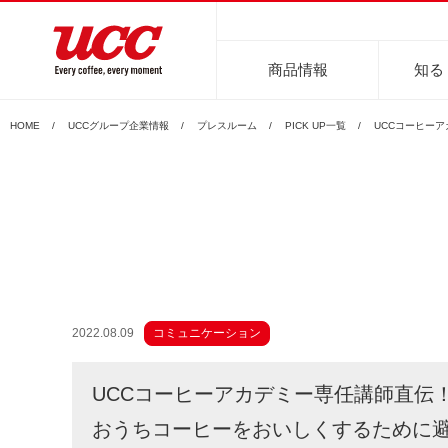
商品情報
知る
HOME
UCCグループ企業情報
プレスルーム
PICK UP一覧
UCCコーヒー
商品情報一覧
知る・楽しむ一覧
おでかけ・イベント情報一覧
サステナビリティ
企業情報
レギュラーコーヒー
インスタントコーヒー
2022.08.09
コミュニケーション
おいしいコーヒーの淹れ方
UCCコーヒー博物館
UCCコ
コ
UCCコーヒーアカデミー専任講師直伝
おうちコーヒーをおいしくするために避