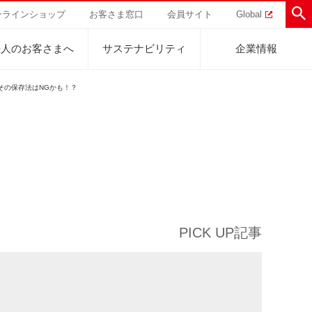
ンラインショップ
お客さま窓口
会員サイト
Global
法人のお客さまへ
サステナビリティ
企業情報
その保存法はNGかも！？
助けを
直営農園
UCCの活動
トラル
業
ハワイ
サステナビリティ
ティブ
事業
ジャマイカ
採用活動
研究活動
Sustainability Challenge
事業
コーヒーギフト
UCC神戸コーヒービレッジ
器具・その他
サステナビリティチャレンジ
PICK UP記事
ゾート®︎
ボ
UCCのコーヒーマガジン
カフェのお仕事体験
ウェブマガジン
コノミー
Sustainability Report
サステナビリティレポート
ト